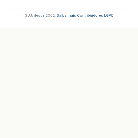
GUJ: desde 2002.
·
Saiba mais
·
Contribuidores
·
LGPD