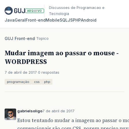
Discussoes de Programacao e
ARQUIVO
Tecnologia
Java
Geral
Front‑end
Mobile
SQL
JS
PHP
Android
GUJ
/
Front-end
/
Topico
Mudar imagem ao passar o mouse -
WORDPRESS
7 de abril de 2017
0 respostas
programação
css
php
gabrielsoligo
7 de abril de 2017
Estou tentando mudar a imagem ao passar o 
convencionais são com CSS, porem preciso pux