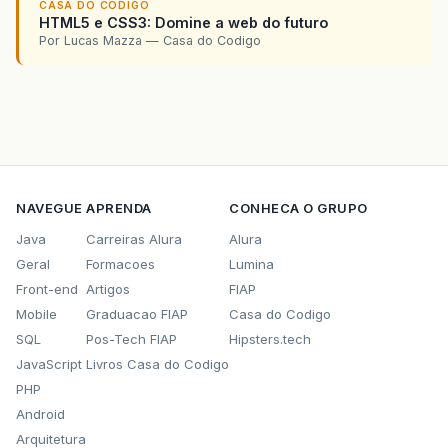
CASA DO CODIGO
HTML5 e CSS3: Domine a web do futuro
Por Lucas Mazza — Casa do Codigo
NAVEGUE
APRENDA
CONHECA O GRUPO
Java
Carreiras Alura
Alura
Geral
Formacoes
Lumina
Front-end
Artigos
FIAP
Mobile
Graduacao FIAP
Casa do Codigo
SQL
Pos-Tech FIAP
Hipsters.tech
JavaScript
Livros Casa do Codigo
PHP
Android
Arquitetura