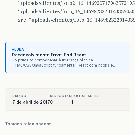
‘uploads/clientes/foto2_16_14692071796357219
‘uploads/clientes/foto_16_14698232201433564508.
src=“uploads/clientes/foto_16_146982322014335
ALURA
Desenvolvimento Front-End React
Do primeiro componente à liderança técnica!
HTML/CSS/JavaScript fundamental, React com hooks e...
CRIADO
RESPOSTAS
PARTICIPANTES
7 de abril de 2017
0
1
Topicos relacionados