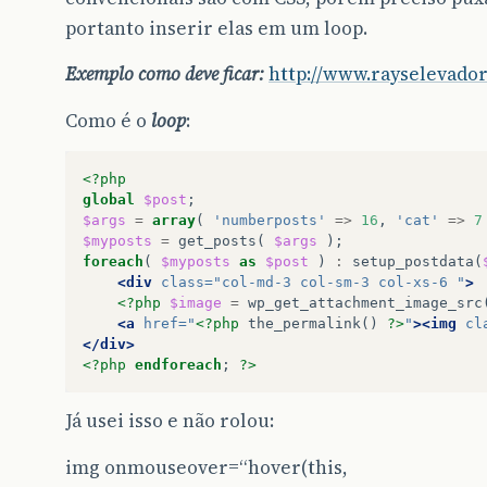
portanto inserir elas em um loop.
Exemplo como deve ficar:
http://www.rayselevador
Como é o
loop
:
<?php
global
$post
;
$args
=
array
(
'numberposts'
=>
16
,
'cat'
=>
7
$myposts
=
get_posts
(
$args
);
foreach
(
$myposts
as
$post
)
:
setup_postdata
(
<div
class=
"col-md-3 col-sm-3 col-xs-6 "
>
<?php
$image
=
wp_get_attachment_image_src
<a
href=
"
<?php
the_permalink
()
?>
"
><img
cl
</div>
<?php
endforeach
;
?>
Já usei isso e não rolou:
img onmouseover=“hover(this,