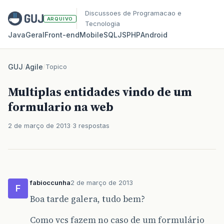
Discussoes de Programacao e
ARQUIVO
Tecnologia
Java
Geral
Front‑end
Mobile
SQL
JS
PHP
Android
GUJ
/
Agile
/
Topico
Multiplas entidades vindo de um
formulario na web
2 de março de 2013
3 respostas
fabioccunha
2 de março de 2013
F
Boa tarde galera, tudo bem?
Como vcs fazem no caso de um formulário