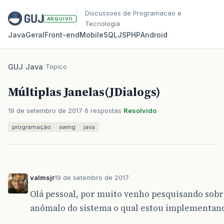
Discussoes de Programacao e
ARQUIVO
Tecnologia
Java
Geral
Front‑end
Mobile
SQL
JS
PHP
Android
GUJ
/
Java
/
Topico
Múltiplas Janelas(JDialogs)
19 de setembro de 2017
6 respostas
Resolvido
programação
swing
java
valmsjr
19 de setembro de 2017
Olá pessoal, por muito venho pesquisando s
anômalo do sistema o qual estou implementan