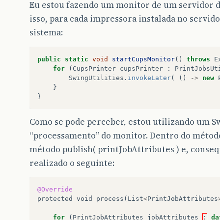
Eu estou fazendo um monitor de um servidor de
isso, para cada impressora instalada no servi
sistema:
public
static
void
startCupsMonitor
()
throws
E
for
(
CupsPrinter
cupsPrinter
:
PrintJobsUt
SwingUtilities
.
invokeLater
(
()
->
new
}
}
Como se pode perceber, estou utilizando um S
“processamento” do monitor. Dentro do métod
método publish( printJobAttributes ) e, cons
realizado o seguinte:
@Override
protected
void
process
(
List
<
PrintJobAttributes
for
(
PrintJobAttributes
jobAttributes
:
da