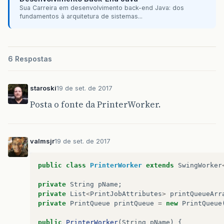
this
.
initJTable
(
jScrollPane
);
Sua Carreira em desenvolvimento back-end Java: dos
fundamentos à arquitetura de sistemas...
}
/**
6 Respostas
 * -
 *
 * @param jScrollPane -
staroski
19 de set. de 2017
 */
private
void
initJTable
(
JScrollPane
jScrollPan
Posta o fonte da PrinterWorker.
jTable
=
new
JTable
(
defaultTableModel
);
TableCellRenderer
tableCellRenderer
=
jTab
valmsjr
19 de set. de 2017
JLabel
headerTable
=
(
JLabel
)
tableCellRen
headerTable
.
setHorizontalAlignment
(
JLabel
public
class
PrinterWorker
extends
SwingWorker
defaultTableModel
.
addColumn
(
"N\u00BA Impr
private
String
pName
;
defaultTableModel
.
addColumn
(
"Nome da Impr
private
List
<
PrintJobAttributes
>
printQueueArr
defaultTableModel
.
addColumn
(
"Tamanho"
);
private
PrintQueue
printQueue
=
new
PrintQueue
jTable
.
getColumnModel
().
getColumn
(
0
).
set
public
PrinterWorker
(
String
pName
)
{