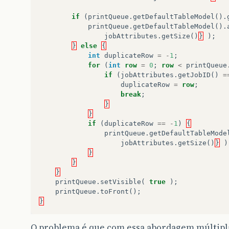
if
(
printQueue
.
getDefaultTableModel
().
printQueue
.
getDefaultTableModel
().
jobAttributes
.
getSize
()
}
);
}
else
{
int
duplicateRow
=
-
1
;
for
(
int
row
=
0
;
row
<
printQueue
if
(
jobAttributes
.
getJobID
()
=
duplicateRow
=
row
;
break
;
}
}
if
(
duplicateRow
==
-
1
)
{
printQueue
.
getDefaultTableMode
jobAttributes
.
getSize
()
}
)
}
}
}
printQueue
.
setVisible
(
true
);
printQueue
.
toFront
();
}
O problema é que com essa abordagem múltipl