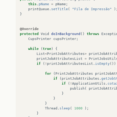
jTable
.
getColumnModel
().
getColumn
(
1
).
set
this
.
pName
=
pName
;
jTable
.
getColumnModel
().
getColumn
(
2
).
set
printQueue
.
setTitle
(
"Fila de Impressão"
)
}
jScrollPane
.
setViewportView
(
jTable
);
}
@Override
protected
Void
doInBackground
()
throws
Excepti
public
DefaultTableModel
getDefaultTableModel
(
CupsPrinter
cupsPrinter
;
return
defaultTableModel
;
}
while
(
true
)
{
List
<
PrintJobAttributes
>
printJobAttri
public
JTable
getjTable
()
{
printJobAttributesList
=
PrintJobsUtil
return
jTable
;
if
(
!
printJobAttributesList
.
isEmpty
())
}
for
(
PrintJobAttributes
printJobAt
if
(
printJobAttributes
.
getJobS
if
(
!
ApplicationUtils
.
cota
publish
(
printJobAttri
}
}
}
Thread
.
sleep
(
1000
);
}