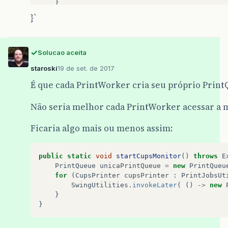
}
}
}`
@Override
protected
void
process
(
List
<
PrintJobAttributes
Solucao aceita
for
(
PrintJobAttributes
jobAttributes
:
da
staroski
19 de set. de 2017
if
(
printQueue
.
getDefaultTableModel
().
É que cada PrintWorker cria seu próprio Prin
printQueue
.
getDefaultTableModel
().
jobAttributes
.
getSize
()}
);
Não seria melhor cada PrintWorker acessar a
}
else
{
int
duplicateRow
=
-
1
;
Ficaria algo mais ou menos assim:
for
(
int
row
=
0
;
row
<
printQueue
if
(
jobAttributes
.
getJobID
()
=
duplicateRow
=
row
;
public
static
void
startCupsMonitor
()
throws
E
break
;
PrintQueue
unicaPrintQueue
=
new
PrintQueu
}
for
(
CupsPrinter
cupsPrinter
:
PrintJobsUt
}
SwingUtilities
.
invokeLater
(
()
->
new
if
(
duplicateRow
==
-
1
)
{
}
printQueue
.
getDefaultTableMode
}
jobAttributes
.
getSize
()}
)
}
}