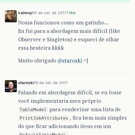
}
printQueue
.
setVisible
(
true
);
valmsjr
19 de set. de 2017
1 like
printQueue
.
toFront
();
}
Nossa funcionou como um gatinho…
Eu fui para a abordagem mais difícil (like
Observer e Singleton) e esqueci de olhar
essa besteira kkkk
Muito obrigado
@staroski
=]
staroski
19 de set. de 2017
Falando em abordagem difícil, se eu fosse
você implementaria meu próprio
para renderizar uma lista de
TableModel
, fica bem mais simples
PrintJobAttributes
do que ficar adicionando itens em um
.
DefaultTableModel