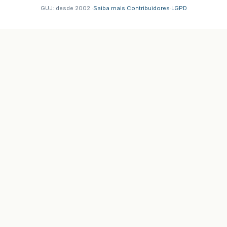
GUJ: desde 2002.
·
Saiba mais
·
Contribuidores
·
LGPD