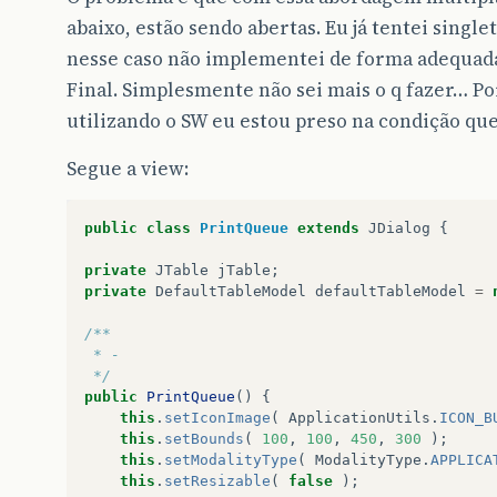
abaixo, estão sendo abertas. Eu já tentei single
nesse caso não implementei de forma adequada),
Final. Simplesmente não sei mais o q fazer… Po
utilizando o SW eu estou preso na condição que
Segue a view:
public
class
PrintQueue
extends
JDialog
{
private
JTable
jTable
;
private
DefaultTableModel
defaultTableModel
=
/**
 * -
 */
public
PrintQueue
()
{
this
.
setIconImage
(
ApplicationUtils
.
ICON_B
this
.
setBounds
(
100
,
100
,
450
,
300
);
this
.
setModalityType
(
ModalityType
.
APPLICA
this
.
setResizable
(
false
);