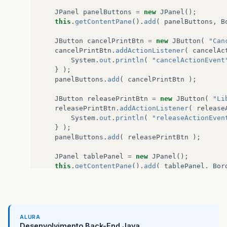
JPanel
panelButtons
=
new
JPanel
();
this
.
getContentPane
().
add
(
panelButtons
,
B
JButton
cancelPrintBtn
=
new
JButton
(
"Can
cancelPrintBtn
.
addActionListener
(
cancelAc
System
.
out
.
println
(
"cancelActionEvent
}
);
panelButtons
.
add
(
cancelPrintBtn
);
JButton
releasePrintBtn
=
new
JButton
(
"Li
releasePrintBtn
.
addActionListener
(
release
System
.
out
.
println
(
"releaseActionEven
}
);
panelButtons
.
add
(
releasePrintBtn
);
JPanel
tablePanel
=
new
JPanel
();
this
.
getContentPane
().
add
(
tablePanel
,
Bor
tablePanel
.
setLayout
(
null
);
JScrollPane
jScrollPane
=
new
JScrollPane
(
jScrollPane
.
setBounds
(
10
,
11
,
414
,
207
);
tablePanel
.
add
(
jScrollPane
);
ALURA
Desenvolvimento Back-End Java