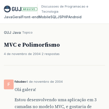
Discussoes de Programacao e
ARQUIVO
Tecnologia
Java
Geral
Front‑end
Mobile
SQL
JS
PHP
Android
GUJ
/
Java
/
Topico
MVC e Polimorfismo
4 de novembro de 2004
2 respostas
fdsdev
4 de novembro de 2004
F
Olá galera!
Estou desenvolvendo uma aplicação em 3
camadas no modelo MVC, e gostaria de