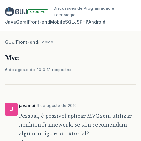
Discussoes de Programacao e
ARQUIVO
Tecnologia
Java
Geral
Front‑end
Mobile
SQL
JS
PHP
Android
GUJ
/
Front-end
/
Topico
Mvc
6 de agosto de 2010
12 respostas
javamail
6 de agosto de 2010
J
Pessoal, é possivel aplicar MVC sem utilizar
nenhum framework, se sim recomendam
algum artigo e ou tutorial?