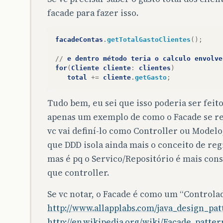
facade para fazer isso.
facadeContas
.
getTotalGastoClientes
();
//
e
dentro
método
teria
o
calculo
envolve
for
(
Cliente
cliente
:
clientes
)
total
+=
cliente
.
getGasto
;
Tudo bem, eu sei que isso poderia ser feit
apenas um exemplo de como o Facade se re
vc vai definí-lo como Controller ou Modelo, 
que DDD isola ainda mais o conceito de re
mas é pq o Servico/Repositório é mais co
que controller.
Se vc notar, o Facade é como um “Controla
http://www.allapplabs.com/java_design_pa
http://en.wikipedia.org/wiki/Facade_patter