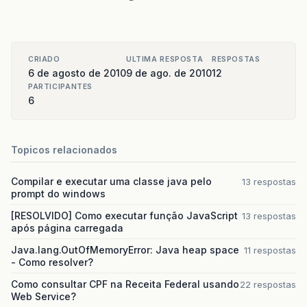
CRIADO
ULTIMA RESPOSTA
RESPOSTAS
6 de agosto de 2010
9 de ago. de 2010
12
PARTICIPANTES
6
Topicos relacionados
Compilar e executar uma classe java pelo
13 respostas
prompt do windows
[RESOLVIDO] Como executar função JavaScript
13 respostas
após página carregada
Java.lang.OutOfMemoryError: Java heap space
11 respostas
- Como resolver?
Como consultar CPF na Receita Federal usando
22 respostas
Web Service?