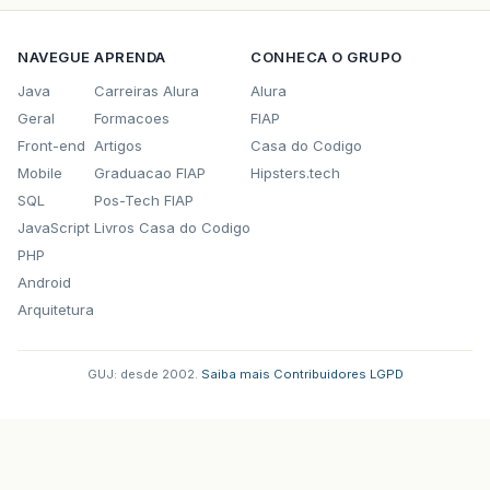
NAVEGUE
APRENDA
CONHECA O GRUPO
Java
Carreiras Alura
Alura
Geral
Formacoes
FIAP
Front-end
Artigos
Casa do Codigo
Mobile
Graduacao FIAP
Hipsters.tech
SQL
Pos-Tech FIAP
JavaScript
Livros Casa do Codigo
PHP
Android
Arquitetura
GUJ: desde 2002.
·
Saiba mais
·
Contribuidores
·
LGPD