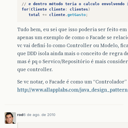
//
e
dentro
método
teria
o
calculo
envolvendo
for
(
Cliente
cliente
:
clientes
)
total
+=
cliente
.
getGasto
;
Tudo bem, eu sei que isso poderia ser feito em
apenas um exemplo de como o Facade se relaci
vc vai definí-lo como Controller ou Modelo, fica
que DDD isola ainda mais o conceito de regra 
mas é pq o Servico/Repositório é mais consid
que controller.
Se vc notar, o Facade é como um “Controlador”
http://www.allapplabs.com/java_design_patter
rod
6 de ago. de 2010