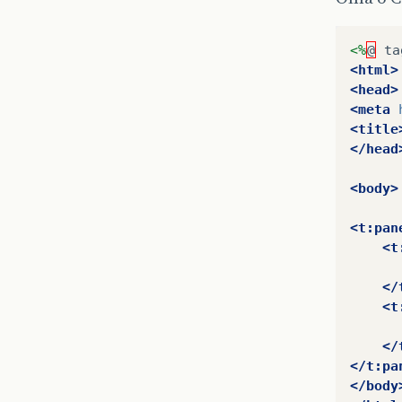
<%
@
ta
<html>
<head>
<meta
<title
</head
<body>
<t:pan
<t
</
<t
</
</t:pa
</body