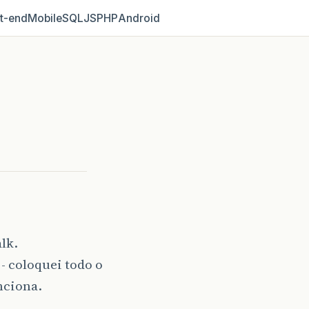
t‑end
Mobile
SQL
JS
PHP
Android
lk.
- coloquei todo o
nciona.