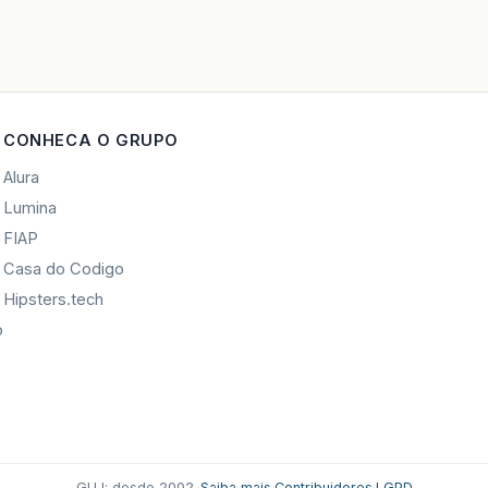
CONHECA O GRUPO
Alura
Lumina
FIAP
Casa do Codigo
Hipsters.tech
o
GUJ: desde 2002.
·
Saiba mais
·
Contribuidores
·
LGPD