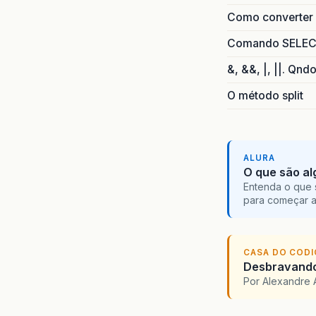
Como converter i
Comando SELECT 
&, &&, |, ||. Qnd
O método split
ALURA
O que são al
Entenda o que 
para começar 
CASA DO COD
Desbravando 
Por Alexandre 