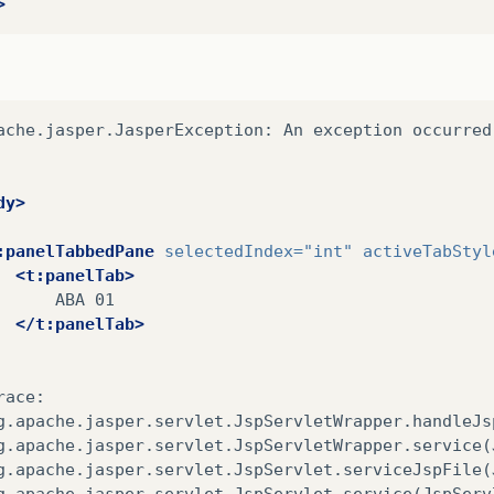
>
ache.jasper.JasperException:
An
exception
occurred
dy>
:panelTabbedPane
selectedIndex=
"int"
activeTabStyl
<t:panelTab>
ABA
01

</t:panelTab>