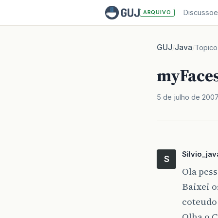
Discussoe
ARQUIVO
GUJ
Java
/
/
Topico
myFace
5 de julho de 200
Silvio_jav
S
Ola pess
Baixei o
coteudo 
Olha o 