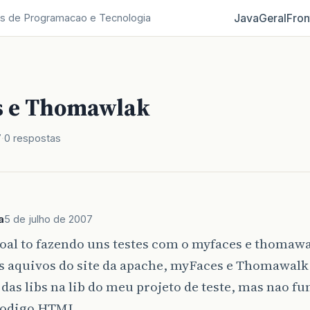
Java
Geral
Fron
s de Programacao e Tecnologia
s e Thomawlak
7
0 respostas
a
5 de julho de 2007
oal to fazendo uns testes com o myfaces e thomawa
s aquivos do site da apache, myFaces e Thomawalk 
das libs na lib do meu projeto de teste, mas nao fu
Codigo HTML.