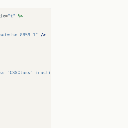
ix
=
"t"
%>
set=iso-8859-1"
/>
ss=
"CSSClass"
inactiveTabStyleClass=
"CSSClass"
dis