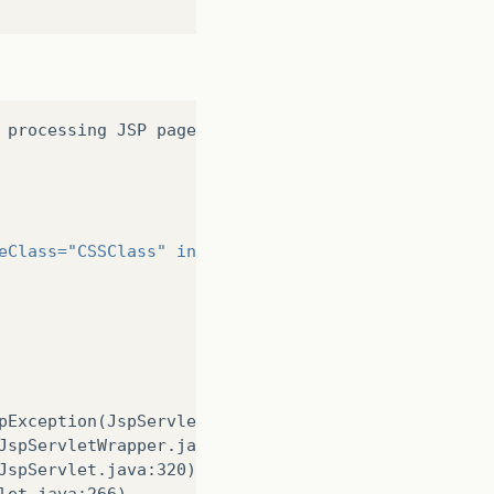
processing
JSP
page
/web/teste/myfaces/testedetab
eClass=
"CSSClass"
inactiveTabStyleClass=
"CSSClass"