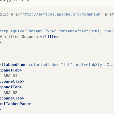
glib
uri
=
"http://myfaces.apache.org/tomahawk"
pref
http-equiv=
"Content-Type"
content=
"text/html; char
>
Untitled
Document
</title>
>
elTabbedPane
selectedIndex=
"int"
activeTabStyleCla
:panelTab>
ABA
t:panelTab>
:panelTab>
ABA
t:panelTab>
nelTabbedPane>
>