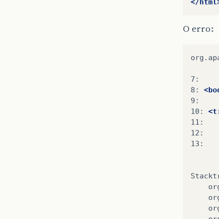
</html
O erro:
org.ap
7:
8:
<bo
9:
10:
<t
11:
12:
13: