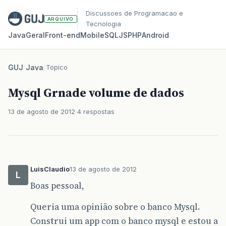
Discussoes de Programacao e
ARQUIVO
Tecnologia
Java
Geral
Front‑end
Mobile
SQL
JS
PHP
Android
GUJ
/
Java
/
Topico
Mysql Grnade volume de dados
13 de agosto de 2012
4 respostas
LuisClaudio
13 de agosto de 2012
L
Boas pessoal,
Queria uma opinião sobre o banco Mysql.
Construi um app com o banco mysql e estou a