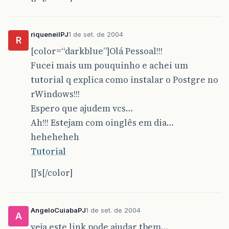
riqueneilPJ
1 de set. de 2004
R
[color=“darkblue”]Olá Pessoal!!!
Fucei mais um pouquinho e achei um
tutorial q explica como instalar o Postgre no
rWindows!!!
Espero que ajudem vcs…
Ah!!! Estejam com oinglês em dia…
heheheheh
Tutorial
[]'s[/color]
AngeloCuiabaPJ
1 de set. de 2004
A
veja este link pode ajudar tbem…