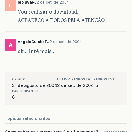
leojavaPJ
2 de set. de 2004
L
Vou realizar o download.
AGRADEÇO A TODOS PELA ATENÇÃO.
AngeloCuiabaPJ
2 de set. de 2004
A
ok… inté mais…
CRIADO
ULTIMA RESPOSTA
RESPOSTAS
31 de agosto de 2004
2 de set. de 2004
15
PARTICIPANTES
6
Topicos relacionados
Como saber se um mes tem 4 ou 5 semanas?