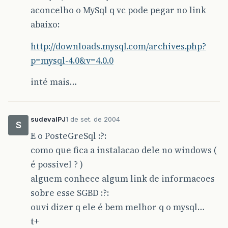
aconcelho o MySql q vc pode pegar no link
abaixo:
http://downloads.mysql.com/archives.php?
p=mysql-4.0&v=4.0.0
inté mais…
sudevalPJ
1 de set. de 2004
S
E o PosteGreSql :?:
como que fica a instalacao dele no windows (
é possivel ? )
alguem conhece algum link de informacoes
sobre esse SGBD :?:
ouvi dizer q ele é bem melhor q o mysql…
t+