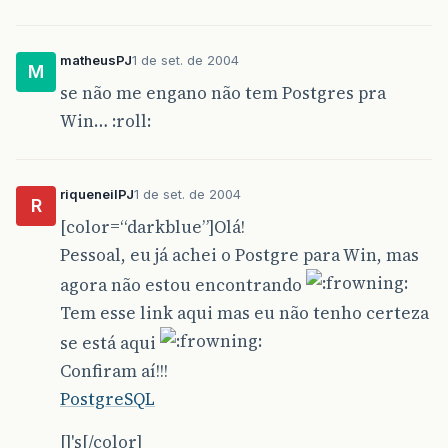
matheusPJ
1 de set. de 2004
M
se não me engano não tem Postgres pra
Win… :roll:
riqueneilPJ
1 de set. de 2004
R
[color=“darkblue”]Olá!
Pessoal, eu já achei o Postgre para Win, mas
agora não estou encontrando
Tem esse link aqui mas eu não tenho certeza
se está aqui
Confiram aí!!!
PostgreSQL
[]'s[/color]