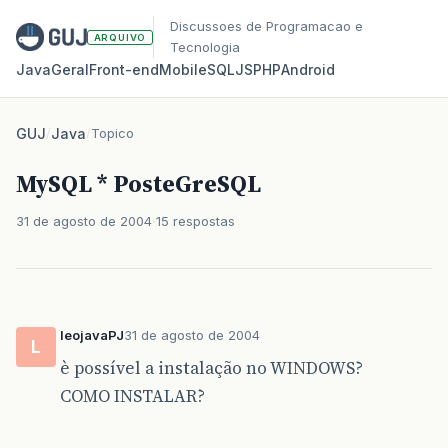
Discussoes de Programacao e
ARQUIVO
Tecnologia
Java
Geral
Front‑end
Mobile
SQL
JS
PHP
Android
GUJ
/
Java
/
Topico
MySQL * PosteGreSQL
31 de agosto de 2004
15 respostas
leojavaPJ
31 de agosto de 2004
L
è possível a instalação no WINDOWS?
COMO INSTALAR?