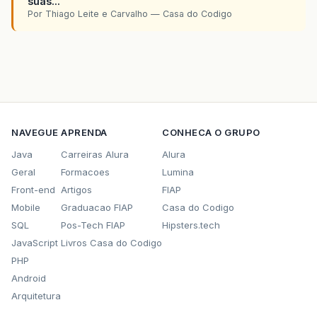
suas...
Por Thiago Leite e Carvalho — Casa do Codigo
NAVEGUE
APRENDA
CONHECA O GRUPO
Java
Carreiras Alura
Alura
Geral
Formacoes
Lumina
Front-end
Artigos
FIAP
Mobile
Graduacao FIAP
Casa do Codigo
SQL
Pos-Tech FIAP
Hipsters.tech
JavaScript
Livros Casa do Codigo
PHP
Android
Arquitetura