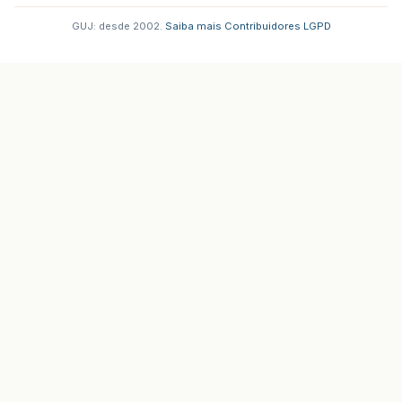
GUJ: desde 2002.
·
Saiba mais
·
Contribuidores
·
LGPD