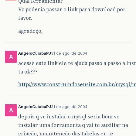
Qual ferramenta?
Vc poderia passar o link para download por
favor.
agradeço,
AngeloCuiabaPJ
31 de ago. de 2004
A
acesse este link ele te ajuda passo a passo a in
ta ok???
http://www.construindoseusite.com.br/mysql/
AngeloCuiabaPJ
31 de ago. de 2004
A
depois q vc instalar o mysql seria bom vc
instalar uma ferramenta q vai te auxiliar na
criação, manutenção das tabelas eu te