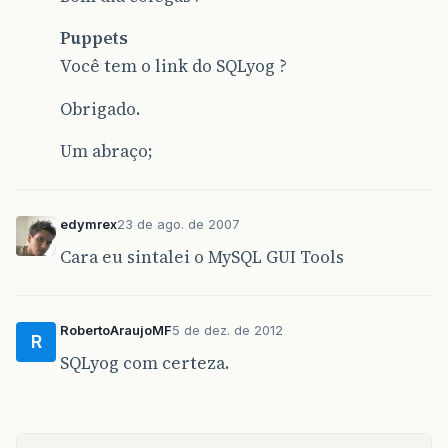
Puppets
Você tem o link do SQLyog ?
Obrigado.
Um abraço;
edymrex
23 de ago. de 2007
Cara eu sintalei o MySQL GUI Tools
RobertoAraujoMF
5 de dez. de 2012
R
SQLyog com certeza.