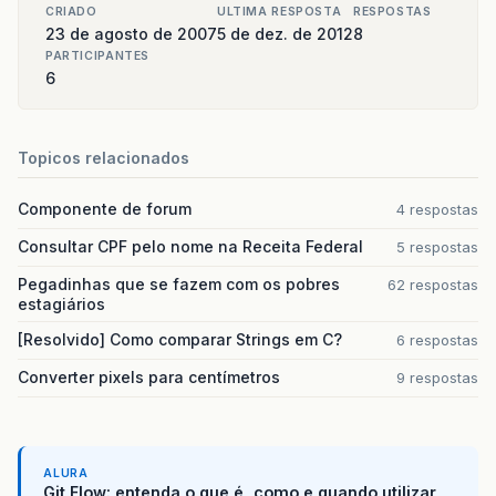
CRIADO
ULTIMA RESPOSTA
RESPOSTAS
23 de agosto de 2007
5 de dez. de 2012
8
PARTICIPANTES
6
Topicos relacionados
Componente de forum
4 respostas
Consultar CPF pelo nome na Receita Federal
5 respostas
Pegadinhas que se fazem com os pobres
62 respostas
estagiários
[Resolvido] Como comparar Strings em C?
6 respostas
Converter pixels para centímetros
9 respostas
ALURA
Git Flow: entenda o que é, como e quando utilizar