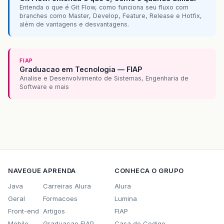
Entenda o que é Git Flow, como funciona seu fluxo com
branches como Master, Develop, Feature, Release e Hotfix,
além de vantagens e desvantagens.
FIAP
Graduacao em Tecnologia — FIAP
Analise e Desenvolvimento de Sistemas, Engenharia de
Software e mais
NAVEGUE
APRENDA
CONHECA O GRUPO
Java
Carreiras Alura
Alura
Geral
Formacoes
Lumina
Front-end
Artigos
FIAP
Mobile
Graduacao FIAP
Casa do Codigo