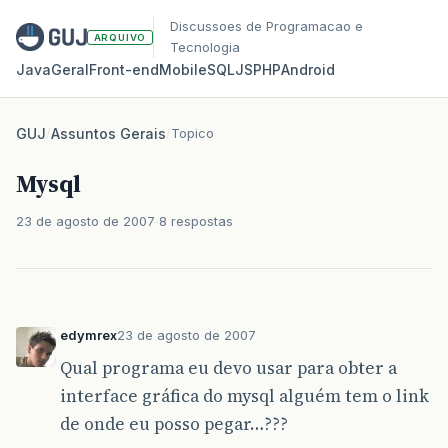
Discussoes de Programacao e
ARQUIVO
Tecnologia
Java
Geral
Front‑end
Mobile
SQL
JS
PHP
Android
GUJ
/
Assuntos Gerais
/
Topico
Mysql
23 de agosto de 2007
8 respostas
edymrex
23 de agosto de 2007
Qual programa eu devo usar para obter a
interface gráfica do mysql alguém tem o link
de onde eu posso pegar…???