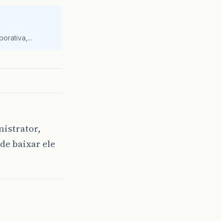
orativa,...
istrator,
e baixar ele