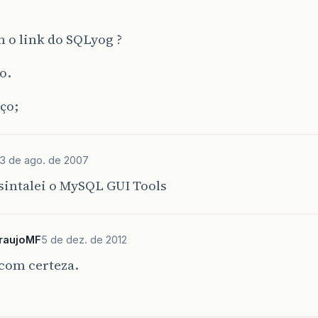
 o link do SQLyog ?
o.
ço;
3 de ago. de 2007
sintalei o MySQL GUI Tools
raujoMF
5 de dez. de 2012
com certeza.