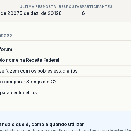
ULTIMA RESPOSTA
RESPOSTAS
PARTICIPANTES
 de 2007
5 de dez. de 2012
8
6
nados
forum
lo nome na Receita Federal
se fazem com os pobres estagiários
o comparar Strings em C?
 para centímetros
tenda o que é, como e quando utilizar
é Git Flow, como funciona seu fluxo com branches como Master, De