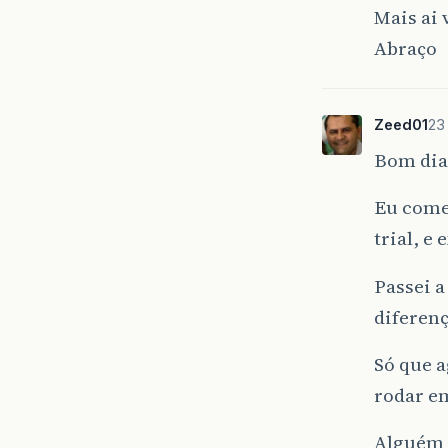
Mais ai 
Abraço
Zeed01
23
Bom dia 
Eu come
trial, e
Passei a
diferenç
Só que 
rodar em
Alguém j