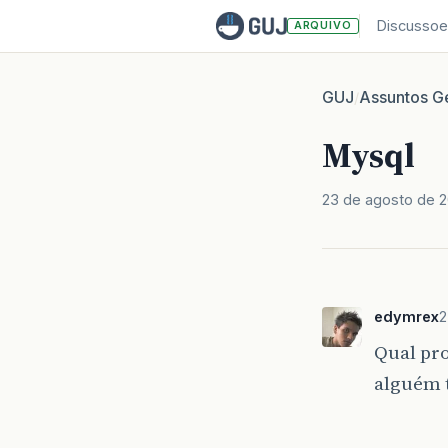
Discussoe
ARQUIVO
GUJ
Assuntos Ge
/
Mysql
23 de agosto de 
edymrex
2
Qual pro
alguém 