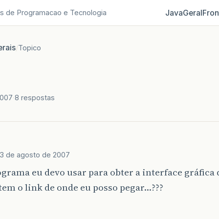
Java
Geral
Fron
s de Programacao e Tecnologia
rais
/
Topico
2007
8 respostas
3 de agosto de 2007
grama eu devo usar para obter a interface gráfica
tem o link de onde eu posso pegar…???