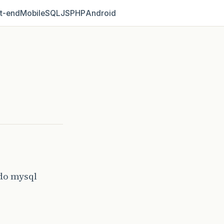
t‑end
Mobile
SQL
JS
PHP
Android
 do mysql