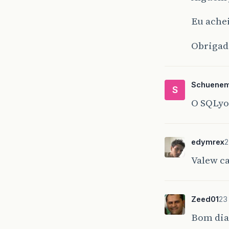
Eu achei
Obrigad
Schuene
S
O SQLyog
edymrex
2
Valew ca
Zeed01
23
Bom dia 