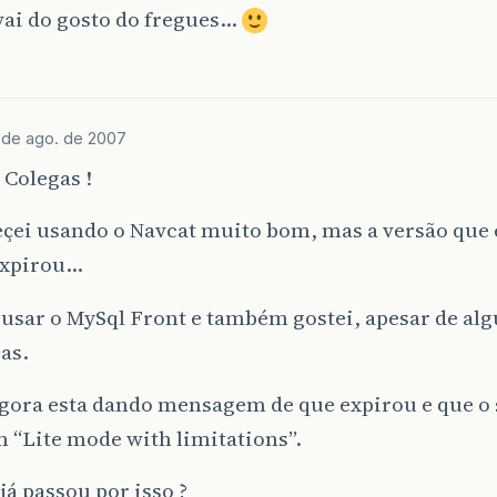
vai do gosto do fregues…
 de ago. de 2007
Colegas !
çei usando o Navcat muito bom, mas a versão que 
 expirou…
 usar o MySql Front e também gostei, apesar de al
as.
agora esta dando mensagem de que expirou e que o 
 “Lite mode with limitations”.
á passou por isso ?