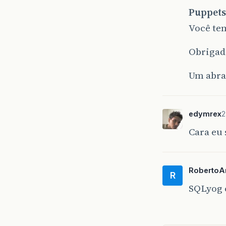
Puppets
Você tem
Obrigad
Um abra
edymrex
2
Cara eu 
RobertoA
R
SQLyog 