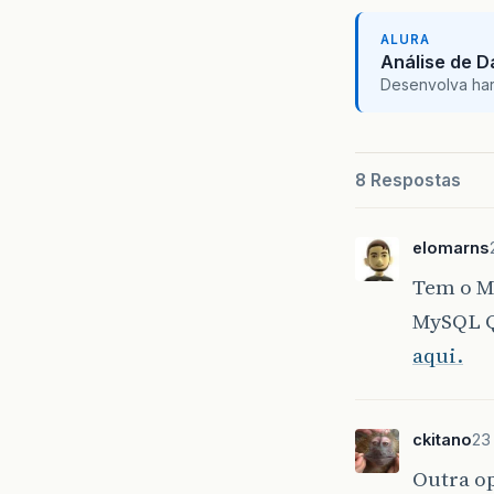
ALURA
Análise de 
Desenvolva hard 
8 Respostas
elomarns
Tem o M
MySQL Q
aqui.
ckitano
23
Outra o