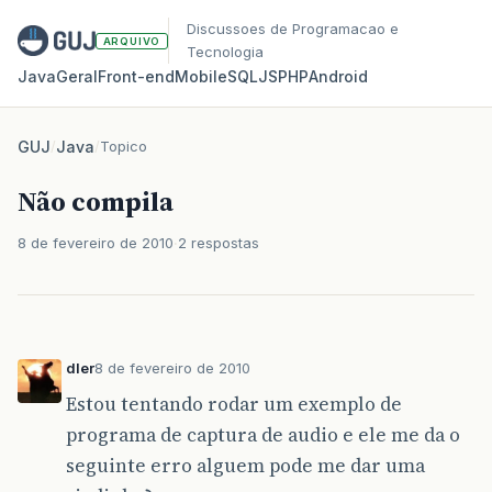
Discussoes de Programacao e
ARQUIVO
Tecnologia
Java
Geral
Front‑end
Mobile
SQL
JS
PHP
Android
GUJ
/
Java
/
Topico
Não compila
8 de fevereiro de 2010
2 respostas
dler
8 de fevereiro de 2010
Estou tentando rodar um exemplo de
programa de captura de audio e ele me da o
seguinte erro alguem pode me dar uma