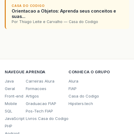
CASA DO CODIGO
Orientacao a Objetos: Aprenda seus conceitos e
suas...
Por Thiago Leite e Carvalho — Casa do Codigo
NAVEGUE
APRENDA
CONHECA O GRUPO
Java
Carreiras Alura
Alura
Geral
Formacoes
FIAP
Front-end
Artigos
Casa do Codigo
Mobile
Graduacao FIAP
Hipsters.tech
SQL
Pos-Tech FIAP
JavaScript
Livros Casa do Codigo
PHP
Android