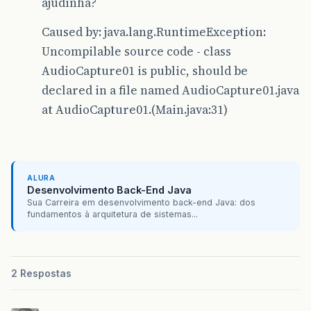
ajudinha?
Caused by: java.lang.RuntimeException:
Uncompilable source code - class
AudioCapture01 is public, should be
declared in a file named AudioCapture01.java
at AudioCapture01.(Main.java:31)
ALURA
Desenvolvimento Back-End Java
Sua Carreira em desenvolvimento back-end Java: dos
fundamentos à arquitetura de sistemas...
2 Respostas