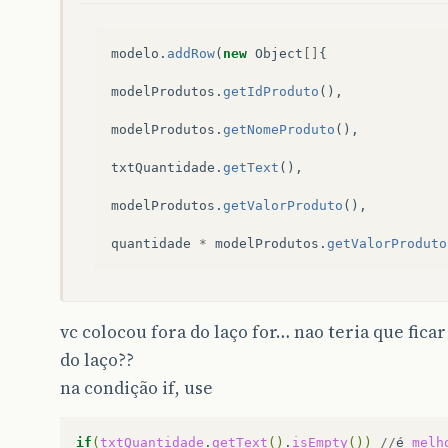
modelo
.
addRow
(
new
Object
[]
{
modelProdutos
.
getIdProduto
(),
modelProdutos
.
getNomeProduto
(),
txtQuantidade
.
getText
(),
modelProdutos
.
getValorProduto
(),
quantidade
*
modelProdutos
.
getValorProduto
vc colocou fora do laço for… nao teria que fica
do laço??
na condição if, use
if
(
txtQuantidade
.
getText
()
.
isEmpty
())
//
é
melh