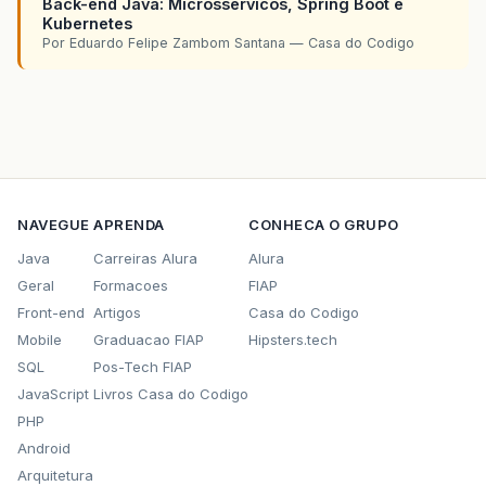
Back-end Java: Microsservicos, Spring Boot e
Kubernetes
Por Eduardo Felipe Zambom Santana — Casa do Codigo
NAVEGUE
APRENDA
CONHECA O GRUPO
Java
Carreiras Alura
Alura
Geral
Formacoes
FIAP
Front-end
Artigos
Casa do Codigo
Mobile
Graduacao FIAP
Hipsters.tech
SQL
Pos-Tech FIAP
JavaScript
Livros Casa do Codigo
PHP
Android
Arquitetura