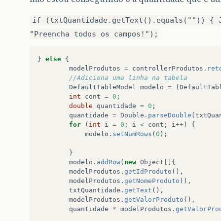
if (txtQuantidade.getText().equals("")) { 
"Preencha todos os campos!");
}
else
{
modelProdutos
=
controllerProdutos
.
ret
//Adiciona uma linha na tabela
DefaultTableModel
modelo
=
(
DefaultTab
int
cont
=
0
;
double
quantidade
=
0
;
quantidade
=
Double
.
parseDouble
(
txtQua
for
(
int
i
=
0
;
i
<
cont
;
i
++
)
{
modelo
.
setNumRows
(
0
);
}
modelo
.
addRow
(
new
Object
[]
{
modelProdutos
.
getIdProduto
(),
modelProdutos
.
getNomeProduto
(),
txtQuantidade
.
getText
(),
modelProdutos
.
getValorProduto
(),
quantidade
*
modelProdutos
.
getValorPro