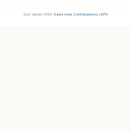
GUJ: desde 2002.
·
Saiba mais
·
Contribuidores
·
LGPD