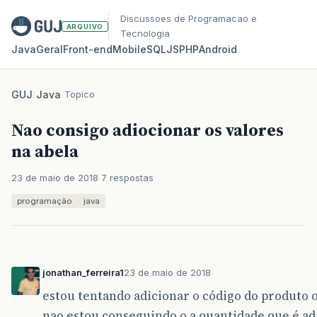
Discussoes de Programacao e
ARQUIVO
Tecnologia
Java
Geral
Front‑end
Mobile
SQL
JS
PHP
Android
GUJ
/
Java
/
Topico
Nao consigo adiocionar os valores
na abela
23 de maio de 2018
7 respostas
programação
java
jonathan_ferreira1
23 de maio de 2018
estou tentando adicionar o código do produto 
nao estou conseguindo o a quantidade que é ad