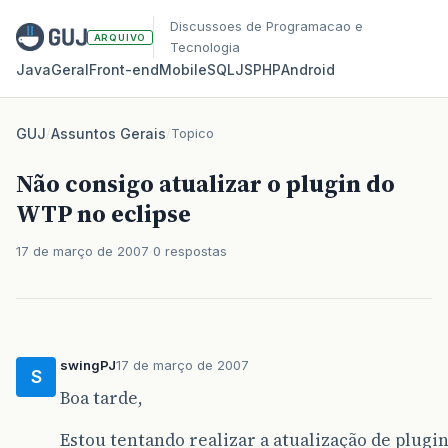
Discussoes de Programacao e
ARQUIVO
Tecnologia
Java
Geral
Front‑end
Mobile
SQL
JS
PHP
Android
GUJ
/
Assuntos Gerais
/
Topico
Não consigo atualizar o plugin do
WTP no eclipse
17 de março de 2007
0 respostas
swingPJ
17 de março de 2007
S
Boa tarde,
Estou tentando realizar a atualização de plugin