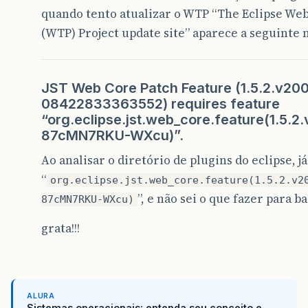
quando tento atualizar o WTP “The Eclipse Web
(WTP) Project update site” aparece a seguinte
JST Web Core Patch Feature (1.5.2.v20
08422833363552) requires feature
“org.eclipse.jst.web_core.feature(1.5
87cMN7RKU-WXcu)”.
Ao analisar o diretório de plugins do eclipse, já
“
org.eclipse.jst.web_core.feature(1.5.2.v2
”, e não sei o que fazer para ba
87cMN7RKU-WXcu)
grata!!!
ALURA
Sistemas operacionais: entenda seu conceito e