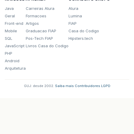
Java
Carreiras Alura
Alura
Geral
Formacoes
Lumina
Front-end
Artigos
FIAP
Mobile
Graduacao FIAP
Casa do Codigo
SQL
Pos-Tech FIAP
Hipsters.tech
JavaScript
Livros Casa do Codigo
PHP
Android
Arquitetura
GUJ: desde 2002.
·
Saiba mais
·
Contribuidores
·
LGPD