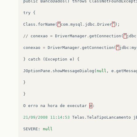
public
BancoDados
()
throws
ClassNotFoundExcept
try
{
Class
.
forName
(
“
com
.
mysql
.
jdbc
.
Driver
”
);
//
conexao
=
DriverManager
.
getConnection
(
“
jdbc
conexao
=
DriverManager
.
getConnection
(
“
jdbc
:
my
}
catch
(
Exception
e
)
{
JOptionPane
.
showMessageDialog
(
null
,
e
.
getMessa
}
}
O
erro
na
hora
de
executar
é
:
21
/
09
/
2008
11
:
14
:
53
Telas
.
TelaTipoLancamento
j
SEVERE
:
null