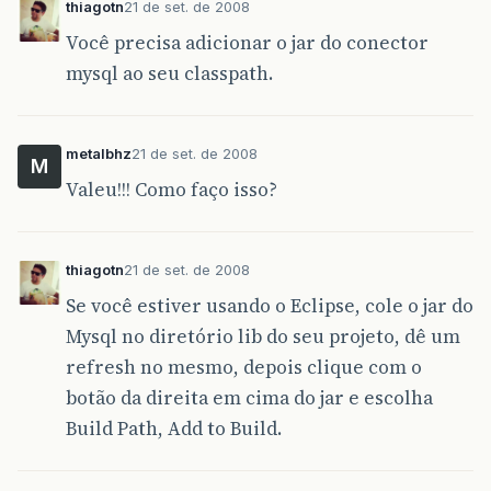
thiagotn
21 de set. de 2008
at
Telas
.
TelaTipoLancamento
.
access
$
000
(
TelaTip
Você precisa adicionar o jar do conector
at
Telas
.
TelaTipoLancamento
$
1.
actionPerformed
(
mysql ao seu classpath.
at
javax
.
swing
.
AbstractButton
.
fireActionPerfor
at
javax
.
swing
.
AbstractButton
$
Handler
.
actionPe
metalbhz
21 de set. de 2008
M
Valeu!!! Como faço isso?
at
javax
.
swing
.
DefaultButtonModel
.
fireActionPe
at
javax
.
swing
.
DefaultButtonModel
.
setPressed
(
D
thiagotn
21 de set. de 2008
at
javax
.
swing
.
plaf
.
basic
.
BasicButtonListener
.
Se você estiver usando o Eclipse, cole o jar do
at
java
.
awt
.
Component
.
processMouseEvent
(
Compon
Mysql no diretório lib do seu projeto, dê um
at
javax
.
swing
.
JComponent
.
processMouseEvent
(
JC
refresh no mesmo, depois clique com o
botão da direita em cima do jar e escolha
at
java
.
awt
.
Component
.
processEvent
(
Component
.
j
Build Path, Add to Build.
at
java
.
awt
.
Container
.
processEvent
(
Container
.
j
at
java
.
awt
.
Component
.
dispatchEventImpl
(
Compon