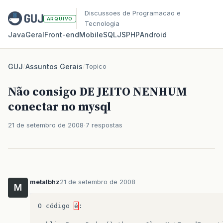
Discussoes de Programacao e
ARQUIVO
Tecnologia
Java
Geral
Front‑end
Mobile
SQL
JS
PHP
Android
GUJ
/
Assuntos Gerais
/
Topico
Não consigo DE JEITO NENHUM
conectar no mysql
21 de setembro de 2008
7 respostas
metalbhz
21 de setembro de 2008
M
O
código
é
: