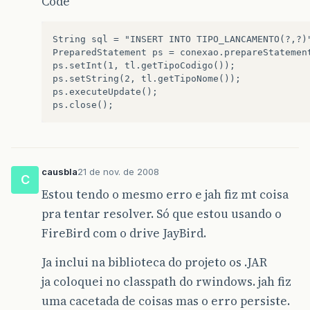
Code
at
java
.
awt
.
EventDispatchThread
.
pumpEvents
(
Eve
String sql = "INSERT INTO TIPO_LANCAMENTO(?,?)"
at
java
.
awt
.
EventDispatchThread
.
pumpEvents
(
Eve
PreparedStatement ps = conexao.prepareStatement
ps.setInt(1, tl.getTipoCodigo());

at
java
.
awt
.
EventDispatchThread
.
run
(
EventDispa
ps.setString(2, tl.getTipoNome());

ps.executeUpdate();

causbla
21 de nov. de 2008
C
Estou tendo o mesmo erro e jah fiz mt coisa
pra tentar resolver. Só que estou usando o
FireBird com o drive JayBird.
Ja inclui na biblioteca do projeto os .JAR
ja coloquei no classpath do rwindows. jah fiz
uma cacetada de coisas mas o erro persiste.