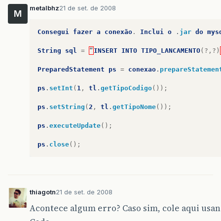
metalbhz
21 de set. de 2008
M
at
java
.
awt
.
Container
.
dispatchEventImpl
(
Contai
Consegui
fazer
a
conexão
.
Inclui
o
.
jar
do
mys
at
java
.
awt
.
Component
.
dispatchEvent
(
Component
.
String
sql
=
“
INSERT
INTO
TIPO_LANCAMENTO
(?,?)
at
java
.
awt
.
LightweightDispatcher
.
retargetMous
PreparedStatement
ps
=
conexao
.
prepareStatemen
at
java
.
awt
.
LightweightDispatcher
.
processMouse
ps
.
setInt
(
1
,
tl
.
getTipoCodigo
());
at
java
.
awt
.
LightweightDispatcher
.
dispatchEven
ps
.
setString
(
2
,
tl
.
getTipoNome
());
at
java
.
awt
.
Container
.
dispatchEventImpl
(
Contai
ps
.
executeUpdate
();
at
java
.
awt
.
Window
.
dispatchEventImpl
(
Window
.
ja
ps
.
close
();
at
java
.
awt
.
Component
.
dispatchEvent
(
Component
.
at
java
.
awt
.
EventQueue
.
dispatchEvent
(
EventQueu
at
java
.
awt
.
EventDispatchThread
.
pumpOneEventFo
thiagotn
21 de set. de 2008
at
java
.
awt
.
EventDispatchThread
.
pumpEventsForF
Acontece algum erro? Caso sim, cole aqui usan
at
java
.
awt
.
EventDispatchThread
.
pumpEventsForH