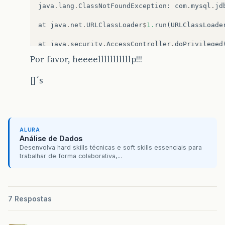
java
.
lang
.
ClassNotFoundException
:
com
.
mysql
.
jd
at
java
.
net
.
URLClassLoader
$
1.
run
(
URLClassLoade
at
java
.
security
.
AccessController
.
doPrivileged
Por favor, heeeelllllllllllp!!!
at
java
.
net
.
URLClassLoader
.
findClass
(
URLClassL
[]´s
at
java
.
lang
.
ClassLoader
.
loadClass
(
ClassLoader
at
sun
.
misc
.
Launcher
$
AppClassLoader
.
loadClass
(
at
java
.
lang
.
ClassLoader
.
loadClass
(
ClassLoader
ALURA
Análise de Dados
at
java
.
lang
.
ClassLoader
.
loadClassInternal
(
Cla
Desenvolva hard skills técnicas e soft skills essenciais para
trabalhar de forma colaborativa,...
at
java
.
lang
.
Class
.
forName0
(
Native
Method
)
at
java
.
lang
.
Class
.
forName
(
Class
.
java
:
169
)
at
Util
.
BancoDados
.
(
BancoDados
.
java
:
25
)
7 Respostas
at
Telas
.
TelaTipoLancamento
.
jButton1ActionPerf