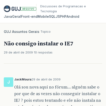
Discussoes de Programacao e
ARQUIVO
Tecnologia
Java
Geral
Front‑end
Mobile
SQL
JS
PHP
Android
GUJ
/
Assuntos Gerais
/
Topico
Não consigo instalar o IE7
29 de abril de 2009
10 respostas
JackMoura
29 de abril de 2009
J
Olá sou nova aqui no fórum… alguém sabe o
por que de as vezes não conseguir instalar o
IE7 ? pois estou tentando e ele não instala na