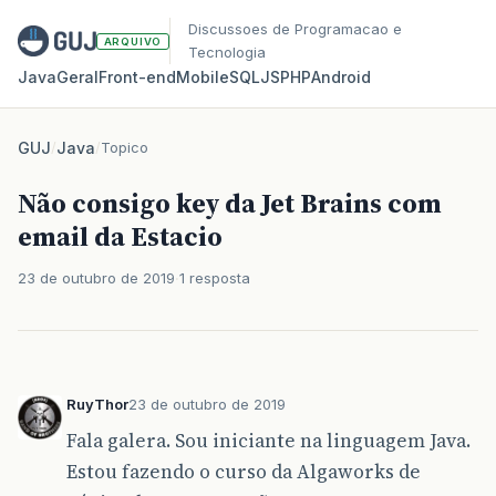
Discussoes de Programacao e
ARQUIVO
Tecnologia
Java
Geral
Front‑end
Mobile
SQL
JS
PHP
Android
GUJ
/
Java
/
Topico
Não consigo key da Jet Brains com
email da Estacio
23 de outubro de 2019
1 resposta
RuyThor
23 de outubro de 2019
Fala galera. Sou iniciante na linguagem Java.
Estou fazendo o curso da Algaworks de