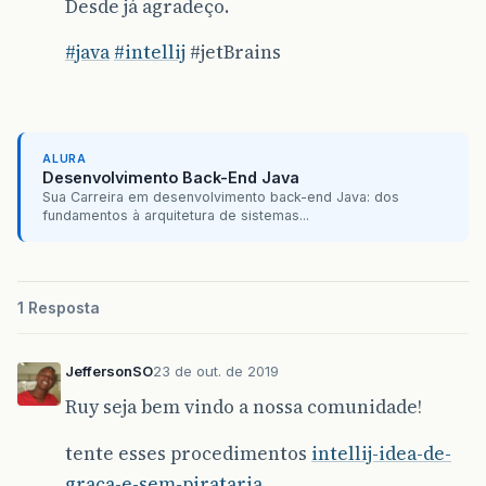
Desde já agradeço.
#
java
#
intellij
#jetBrains
ALURA
Desenvolvimento Back-End Java
Sua Carreira em desenvolvimento back-end Java: dos
fundamentos à arquitetura de sistemas...
1 Resposta
JeffersonSO
23 de out. de 2019
Ruy seja bem vindo a nossa comunidade!
tente esses procedimentos
intellij-idea-de-
graca-e-sem-pirataria
.