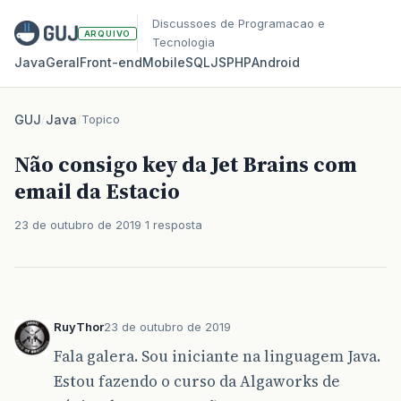
Discussoes de Programacao e
ARQUIVO
Tecnologia
Java
Geral
Front‑end
Mobile
SQL
JS
PHP
Android
GUJ
/
Java
/
Topico
Não consigo key da Jet Brains com
email da Estacio
23 de outubro de 2019
1 resposta
RuyThor
23 de outubro de 2019
Fala galera. Sou iniciante na linguagem Java.
Estou fazendo o curso da Algaworks de