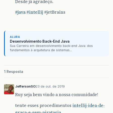
Desde já agradeço.
#
java
#
intellij
#jetBrains
ALURA
Desenvolvimento Back-End Java
Sua Carreira em desenvolvimento back-end Java: dos
fundamentos à arquitetura de sistemas...
1 Resposta
JeffersonSO
23 de out. de 2019
Ruy seja bem vindo a nossa comunidade!
tente esses procedimentos
intellij-idea-de-
graca-e-sem-pirataria
.