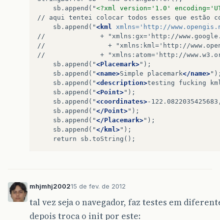
ge
.
getFeatures
()
.
appendChild
(
k
sb.append("
<?xml version='1.0' encoding='U
}
//
aqui
tentei
colocar
todos
esses
que
estão
c
});
sb.append("
<kml
xmlns=
'http://www.opengis.
return
null
;
//
+
"xmlns:gx='http://www.google
}
//
+
"xmlns:kml='http://www.ope
function
failureCB
(
errorCode
)
{
//
+
"xmlns:atom='http://www.w3.o
sb.append("
<Placemark>
}
sb.append("
<name>
Simple
placemark
</name>
google
.
setOnLoadCallback
(
init
);
sb.append("
<description>
testing
fucking
km
sb.append("
<Point>
sb.append("
<coordinates>
-122.0822035425683
sb.append("
</Point>
sb.append("
</Placemark>
sb.append("
</kml>
return
mhjmhj2002
15 de fev. de 2012
tal vez seja o navegador, faz testes em diferente
depois troca o init por este: