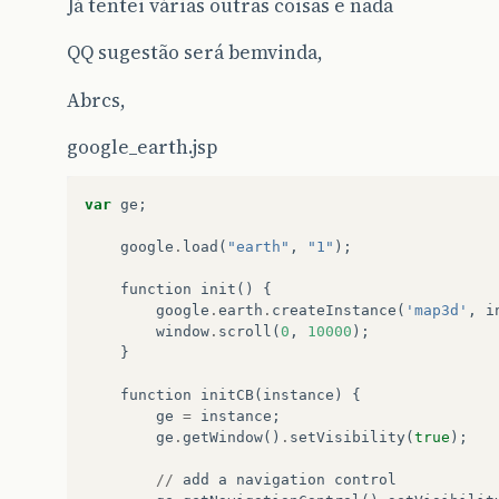
Já tentei várias outras coisas e nada
QQ sugestão será bemvinda,
Abrcs,
google_earth.jsp
var
ge
;
google
.
load
(
"earth"
,
"1"
);
function
init
()
{
google
.
earth
.
createInstance
(
'map3d'
,
i
window
.
scroll
(
0
,
10000
);
}
function
initCB
(
instance
)
{
ge
=
instance
;
ge
.
getWindow
()
.
setVisibility
(
true
);
//
add
a
navigation
control