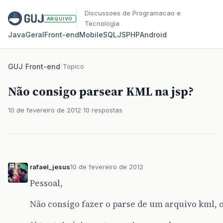
Discussoes de Programacao e
ARQUIVO
Tecnologia
Java
Geral
Front‑end
Mobile
SQL
JS
PHP
Android
GUJ
/
Front-end
/
Topico
Não consigo parsear KML na jsp?
10 de fevereiro de 2012
10 respostas
rafael_jesus
10 de fevereiro de 2012
Pessoal,
Não consigo fazer o parse de um arquivo kml, 