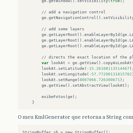
ge
.
getWindow
()
.
setVisibility
(
true
);
//
add
a
navigation
control
ge
.
getNavigationControl
()
.
setVisibilit
//
add
some
layers
ge
.
getLayerRoot
()
.
enableLayerById
(
ge
.
L
ge
.
getLayerRoot
()
.
enableLayerById
(
ge
.
L
ge
.
getLayerRoot
()
.
enableLayerById
(
ge
.
L
//
directs
the
exact
location
of
the
p
var
lookAt
=
ge
.
getView
()
.
copyAsLookAt
lookAt
.
setLatitude
(
-
15.26108113514467
)
lookAt
.
setLongitude
(
-
57.77290131815782
lookAt
.
setRange
(
8007066.726300671
);
ge
.
getView
()
.
setAbstractView
(
lookAt
);
exibeFotos
(
ge
);
}
function
exibeFotos
(
ge
)
{
O meu KmlGenerator que retorna a String com o
PainelEarthAjax
.
geraFotosObra
({
callback
:
function
(
kmlString
)
{
var
kmlObject
=
ge
.
parseKml
(
k
StringBuffer
sb
=
new