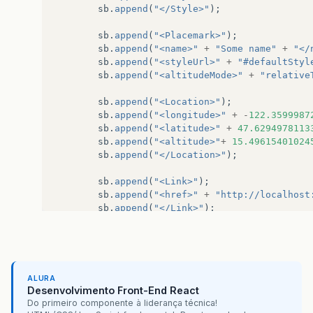
sb
.
append
(
"</Style>"
);
sb
.
append
(
"<Placemark>"
);
sb
.
append
(
"<name>"
+
"Some name"
+
"</
sb
.
append
(
"<styleUrl>"
+
"#defaultStyl
sb
.
append
(
"<altitudeMode>"
+
"relative
sb
.
append
(
"<Location>"
);
sb
.
append
(
"<longitude>"
+
-
122.3599987
sb
.
append
(
"<latitude>"
+
47.6294978113
sb
.
append
(
"<altitude>"
+
15.49615401024
sb
.
append
(
"</Location>"
);
sb
.
append
(
"<Link>"
);
sb
.
append
(
"<href>"
+
"http://localhost
sb
.
append
(
"</Link>"
);
sb
.
append
(
"</Model>"
);
sb
.
append
(
"</Placemark>"
);
sb
.
append
(
"</Document>"
);
sb
.
append
(
"</kml>"
);
ALURA
Desenvolvimento Front-End React
return
sb
.
toString
();
Do primeiro componente à liderança técnica!