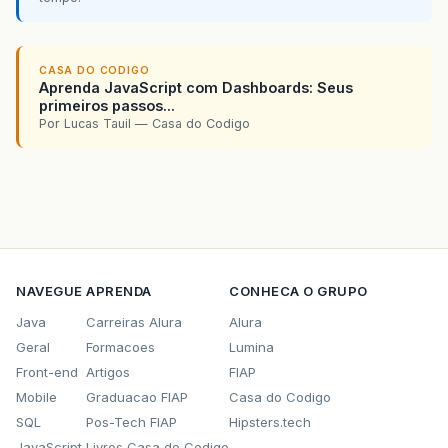
CASA DO CODIGO
Aprenda JavaScript com Dashboards: Seus
primeiros passos...
Por Lucas Tauil — Casa do Codigo
NAVEGUE
APRENDA
CONHECA O GRUPO
Java
Carreiras Alura
Alura
Geral
Formacoes
Lumina
Front-end
Artigos
FIAP
Mobile
Graduacao FIAP
Casa do Codigo
SQL
Pos-Tech FIAP
Hipsters.tech
JavaScript
Livros Casa do Codigo