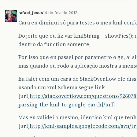
rafael_jesus
14 de fev. de 2012
Cara eu diminui só para testes o meu kml conf
Do jeito que eu fiz var kmlString = showPics();
dentro da function somente,
Por isso que eu passei por parametro o ge, ai s
mas quando eu rodo a aplicação mostra a mens
Eu falei com um cara do StackOverflow ele diss
usando um xml Schema segue link
[url]
http://stackoverflow.com/questions/9260
parsing-the-kml-to-google-earth[/url
]
Mas eu validei o mesmo, identico kml que ten
[url]
http://kml-samples.googlecode.com/svn/tr