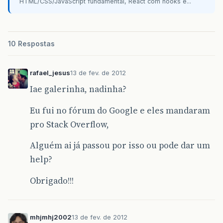
}
HTML/CSS/JavaScript fundamental, React com hooks e...
10 Respostas
rafael_jesus
13 de fev. de 2012
Iae galerinha, nadinha?
Eu fui no fórum do Google e eles mandaram
pro Stack Overflow,
Alguém ai já passou por isso ou pode dar um
help?
Obrigado!!!
mhjmhj2002
13 de fev. de 2012