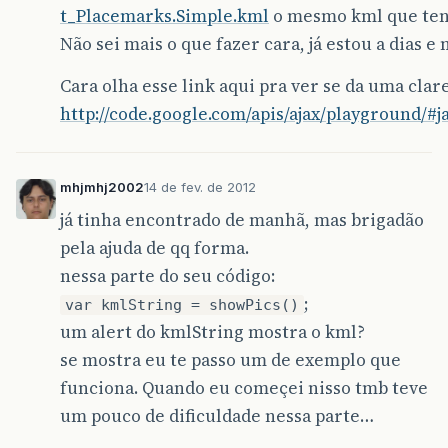
t_Placemarks.Simple.kml
o mesmo kml que tenh
Não sei mais o que fazer cara, já estou a dias e
Cara olha esse link aqui pra ver se da uma clare
http://code.google.com/apis/ajax/playground/#j
mhjmhj2002
14 de fev. de 2012
já tinha encontrado de manhã, mas brigadão
pela ajuda de qq forma.
nessa parte do seu código:
;
var kmlString = showPics()
um alert do kmlString mostra o kml?
se mostra eu te passo um de exemplo que
funciona. Quando eu começei nisso tmb teve
um pouco de dificuldade nessa parte…