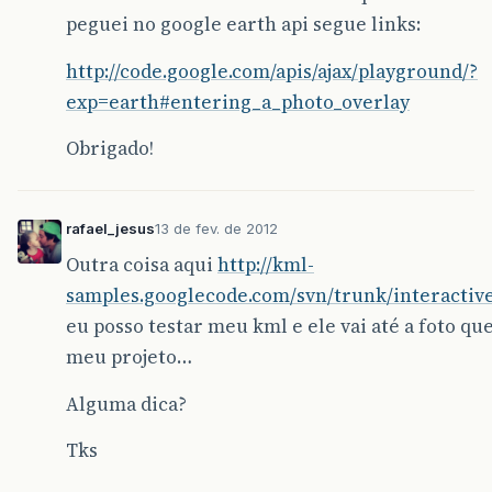
peguei no google earth api segue links:
http://code.google.com/apis/ajax/playground/?
exp=earth#entering_a_photo_overlay
Obrigado!
rafael_jesus
13 de fev. de 2012
Outra coisa aqui
http://kml-
samples.googlecode.com/svn/trunk/interactiv
eu posso testar meu kml e ele vai até a foto qu
meu projeto…
Alguma dica?
Tks