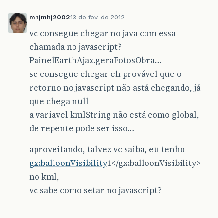
mhjmhj2002
13 de fev. de 2012
vc consegue chegar no java com essa
chamada no javascript?
PainelEarthAjax.geraFotosObra…
se consegue chegar eh provável que o
retorno no javascript não astá chegando, já
que chega null
a variavel kmlString não está como global,
de repente pode ser isso…
aproveitando, talvez vc saiba, eu tenho
gx:balloonVisibility
1</gx:balloonVisibility>
no kml,
vc sabe como setar no javascript?