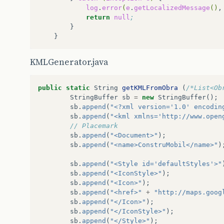
callback
:
function
(
kmlString
)
log
.
error
(
e
.
getLocalizedMessage
()
,
//
I
put
a
ale
return
null
;
//
with
the
en
return
kmlString
;
}
});
KMLGenerator.java
}
function
failureCB
(
errorCode
)
{
public
static
String
getKMLFromObra
(
/*List<Ob
StringBuffer
sb
=
new
StringBuffer
();
}
sb
.
append
(
"<?xml version='1.0' encodin
google
.
setOnLoadCallback
(
init
);
sb
.
append
(
"<kml xmlns='http://www.open
// Placemark 
sb
.
append
(
"<Document>"
);
sb
.
append
(
"<name>ConstruMobil</name>"
)
sb
.
append
(
"<Style id='defaultStyles'>"
sb
.
append
(
"<IconStyle>"
);
sb
.
append
(
"<Icon>"
);
sb
.
append
(
"<href>"
+
"http://maps.goog
sb
.
append
(
"</Icon>"
);
sb
.
append
(
"</IconStyle>"
);
sb
.
append
(
"</Style>"
);