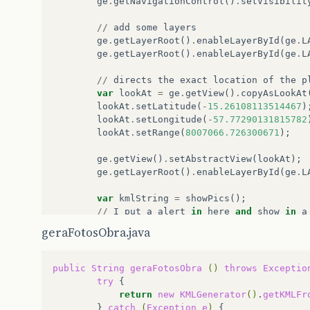
ge
.
getNavigationControl
()
.
setVisibilit
//
add
some
layers
ge
.
getLayerRoot
()
.
enableLayerById
(
ge
.
L
ge
.
getLayerRoot
()
.
enableLayerById
(
ge
.
L
//
directs
the
exact
location
of
the
p
var
lookAt
=
ge
.
getView
()
.
copyAsLookAt
lookAt
.
setLatitude
(
-
15.26108113514467
)
lookAt
.
setLongitude
(
-
57.77290131815782
lookAt
.
setRange
(
8007066.726300671
);
ge
.
getView
()
.
setAbstractView
(
lookAt
);
ge
.
getLayerRoot
()
.
enableLayerById
(
ge
.
L
var
kmlString
=
showPics
();
//
I
put
a
alert
in
here
and
show
in
a
var
kmlObject
=
ge
.
parseKml
(
kmlString
geraFotosObra.java
ge
.
getFeatures
()
.
appendChild
(
kmlObject
}
//
dwr
function
that
brings
the
kml
wi
public
String
geraFotosObra
()
throws
Exceptio
//
for
now
it
is
in
hard
coded
try
function
showPics
()
{
return
new
KMLGenerator
()
.
getKMLFr
PainelEarthAjax
.
geraFotosObra
({
}
catch
(
Exception
e
)