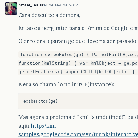
rafael_jesus
14 de fev. de 2012
Cara desculpe a demora,
Então eu perguntei para o fórum do Google e
O erro era o param ge que deveria ser passado 
function exibeFotos(ge) { PainelEarthAjax.
function(kmlString) { var kmlObject = ge.pa
ge.getFeatures().appendChild(kmlObject); } 
E era só chama-lo no initCB(instance):
Mas agora o prolema é “kml is undefined!”, eu 
aqui
http://kml-
samples.googlecode.com/svn/trunk/interactiv