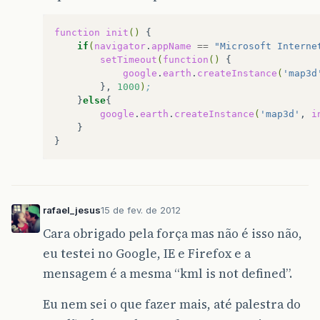
function
init
()
if
(
navigator
.
appName
==
"Microsoft Interne
setTimeout
(
function
()
google
.
earth
.
createInstance
(
'map3d
},
1000
)
;
}
else
google
.
earth
.
createInstance
(
'map3d'
,
i
}

rafael_jesus
15 de fev. de 2012
Cara obrigado pela força mas não é isso não,
eu testei no Google, IE e Firefox e a
mensagem é a mesma “kml is not defined”.
Eu nem sei o que fazer mais, até palestra do