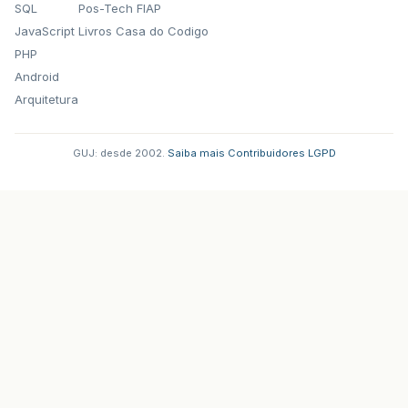
SQL
Pos-Tech FIAP
JavaScript
Livros Casa do Codigo
PHP
Android
Arquitetura
GUJ: desde 2002.
·
Saiba mais
·
Contribuidores
·
LGPD