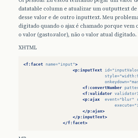
Oi pessoal! Eu estou tentando pegar um valor 
datatable column e atualizar um outputtext de
desse valor e de outro inputtext. Meu problema
digitado quando o ajax é chamado porque vem 
o valor (gasto.valor), não o valor atual digitado
XHTML
<f:facet
name=
"input"
>
<p:inputText
id=
"inputValo
style=
"width:
onkeydown=
"ma
<f:convertNumber
patte
<f:validator
validator
<p:ajax
event=
"blur"
execute=
"
</p:ajax>
</p:inputText>
</f:facet>