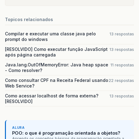
Topicos relacionados
Compilar e executar uma classe java pelo
13 respostas
prompt do windows
[RESOLVIDO] Como executar função JavaScript
13 respostas
após página carregada
Java.lang.OutOfMemoryError: Java heap space
11 respostas
- Como resolver?
Como consultar CPF na Receita Federal usando
22 respostas
Web Service?
Como acessar localhost de forma externa?
13 respostas
[RESOLVIDO]
ALURA
POO: o que é programação orientada a objetos?
Aprenda os conceitos básicos da programação orientada a