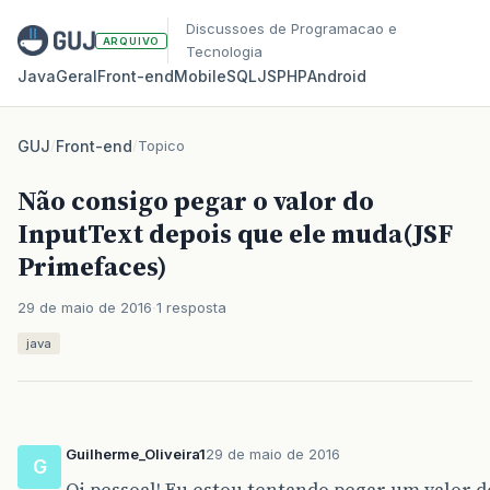
Discussoes de Programacao e
ARQUIVO
Tecnologia
Java
Geral
Front‑end
Mobile
SQL
JS
PHP
Android
GUJ
/
Front-end
/
Topico
Não consigo pegar o valor do
InputText depois que ele muda(JSF
Primefaces)
29 de maio de 2016
1 resposta
java
Guilherme_Oliveira1
29 de maio de 2016
G