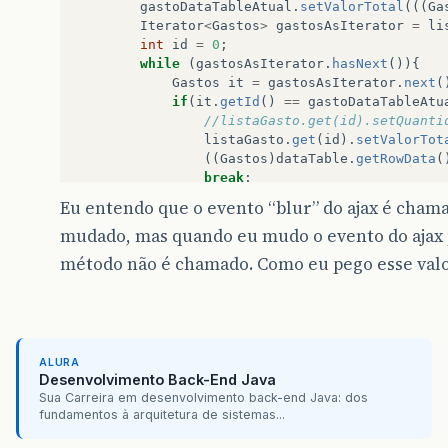
gastoDataTableAtual
.
setValorTotal
(((
Ga
Iterator
<
Gastos
>
gastosAsIterator
=
li
int
id
=
0
;
while
(
gastosAsIterator
.
hasNext
()){
Gastos
it
=
gastosAsIterator
.
next
(
if
(
it
.
getId
()
==
gastoDataTableAtu
//listaGasto.get(id).setQuanti
listaGasto
.
get
(
id
).
setValorTot
((
Gastos
)
dataTable
.
getRowData
(
break
;
}
Eu entendo que o evento “blur” do ajax é chamad
id
++
;
mudado, mas quando eu mudo o evento do ajax 
}
método não é chamado. Como eu pego esse val
ALURA
Desenvolvimento Back-End Java
Sua Carreira em desenvolvimento back-end Java: dos
fundamentos à arquitetura de sistemas...