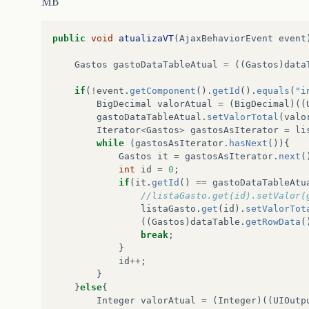
MB
public
void
atualizaVT
(
AjaxBehaviorEvent
event
Gastos
gastoDataTableAtual
=
((
Gastos
)
data
if
(
!
event
.
getComponent
().
getId
().
equals
(
"i
BigDecimal
valorAtual
=
(
BigDecimal
)((
gastoDataTableAtual
.
setValorTotal
(
valo
Iterator
<
Gastos
>
gastosAsIterator
=
li
while
(
gastosAsIterator
.
hasNext
()){
Gastos
it
=
gastosAsIterator
.
next
(
int
id
=
0
;
if
(
it
.
getId
()
==
gastoDataTableAtu
//listaGasto.get(id).setValor(
listaGasto
.
get
(
id
).
setValorTot
((
Gastos
)
dataTable
.
getRowData
(
break
;
}
id
++
;
}
}
else
{
Integer
valorAtual
=
(
Integer
)((
UIOutp