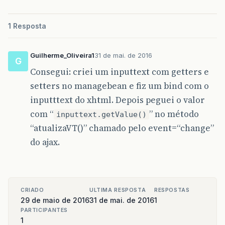
1 Resposta
Guilherme_Oliveira1
31 de mai. de 2016
G
Consegui: criei um inputtext com getters e
setters no managebean e fiz um bind com o
inputttext do xhtml. Depois peguei o valor
com “
” no método
inputtext.getValue()
“atualizaVT()” chamado pelo event=“change”
do ajax.
CRIADO
ULTIMA RESPOSTA
RESPOSTAS
29 de maio de 2016
31 de mai. de 2016
1
PARTICIPANTES
1