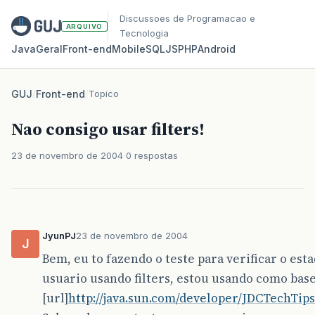
Discussoes de Programacao e
ARQUIVO
Tecnologia
Java
Geral
Front‑end
Mobile
SQL
JS
PHP
Android
GUJ
/
Front-end
/
Topico
Nao consigo usar filters!
23 de novembro de 2004
0 respostas
JyunPJ
23 de novembro de 2004
J
Bem, eu to fazendo o teste para verificar o est
usuario usando filters, estou usando como base
[url]
http://java.sun.com/developer/JDCTechTips