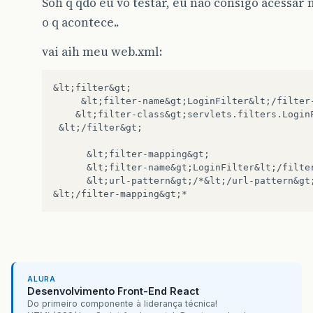
Soh q qdo eu vo testar, eu nao consigo acessar m
o q acontece..
vai aih meu web.xml:
&lt;filter&gt;

     &lt;filter-name&gt;LoginFilter&lt;/filter-
    &lt;filter-class&gt;servlets.filters.LoginF
 &lt;/filter&gt;

	  &lt;filter-mapping&gt;

	  &lt;filter-name&gt;LoginFilter&lt;/filter-name&gt;

	  &lt;url-pattern&gt;/*&lt;/url-pattern&gt;

ALURA
Desenvolvimento Front-End React
Do primeiro componente à liderança técnica!