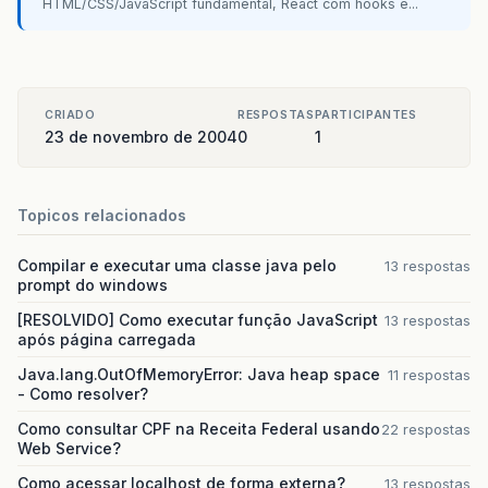
HTML/CSS/JavaScript fundamental, React com hooks e...
CRIADO
RESPOSTAS
PARTICIPANTES
23 de novembro de 2004
0
1
Topicos relacionados
Compilar e executar uma classe java pelo
13 respostas
prompt do windows
[RESOLVIDO] Como executar função JavaScript
13 respostas
após página carregada
Java.lang.OutOfMemoryError: Java heap space
11 respostas
- Como resolver?
Como consultar CPF na Receita Federal usando
22 respostas
Web Service?
Como acessar localhost de forma externa?
13 respostas