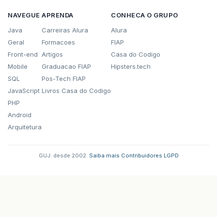
NAVEGUE
APRENDA
CONHECA O GRUPO
Java
Carreiras Alura
Alura
Geral
Formacoes
FIAP
Front-end
Artigos
Casa do Codigo
Mobile
Graduacao FIAP
Hipsters.tech
SQL
Pos-Tech FIAP
JavaScript
Livros Casa do Codigo
PHP
Android
Arquitetura
GUJ: desde 2002.
·
Saiba mais
·
Contribuidores
·
LGPD