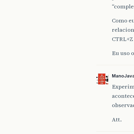
“comple
Como eu 
relacio
CTRL+Z 
Eu uso 
ManoJav
Experime
acontece
observaç
Att.