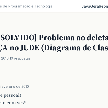
Java
Geral
Fron
s de Programacao e Tecnologia
SOLVIDO] Problema ao delet
 no JUDE (Diagrama de Clas
e 2010
10 respostas
 fevereiro de 2010
e pessoal!
rto com vcs?