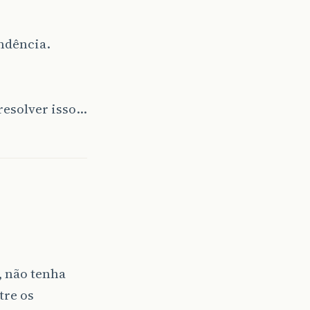
ndência.
resolver isso…
, não tenha
tre os