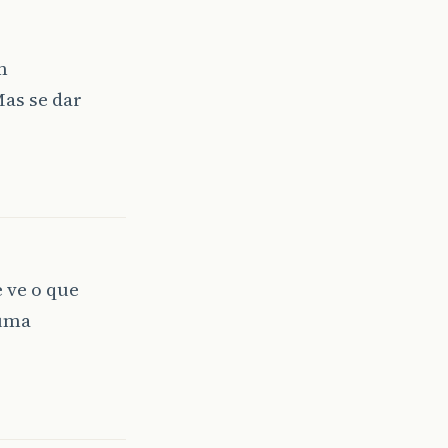
m
as se dar
 ve o que
 uma