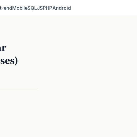
t‑end
Mobile
SQL
JS
PHP
Android
ar
ses)