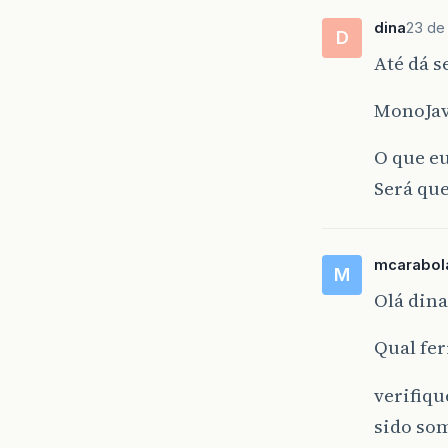
dina
23 de 
D
Até dá s
MonoJav
O que e
Será qu
mcarabol
M
Olá dina
Qual fer
verifiqu
sido som