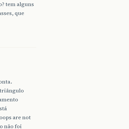
o? tem alguns
asses, que
onta.
/triângulo
onamento
stá
oops are not
o não foi