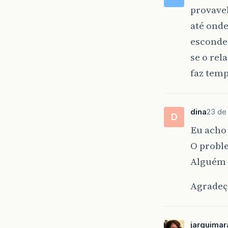
provave
até onde
esconde-
se o rel
faz temp
dina
23 de 
D
Eu acho 
O probl
Alguém 
Agradeço
jarguimar