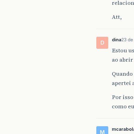
relacion
Att,
dina
23 de 
D
Estou u
ao abrir
Quando 
apertei 
Por isso
como eu 
mcarabol
M