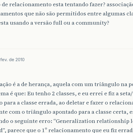
 de relacionamento esta tentando fazer? associaçã
namentos que não são permitidos entre algumas cl
esta usando a versão full ou a community?
fev. de 2010
ação é a de herança, aquela com um triângulo na p
ma é que: Eu tenho 2 classes, e eu errei e fiz a seta
 para a classe errada, ao deletar e fazer o relaci
e com o triângulo apontado para a classe certa, e
do o seguinte erro: “Generalization relationship l
”, parece que o 1º relacionamento que eu fiz errad