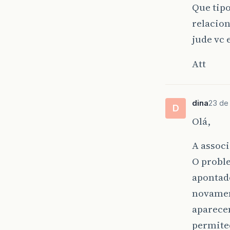
Que tipo
relacio
jude vc 
Att
dina
23 de 
D
Olá,
A associ
O proble
apontado
novament
aparecen
permited