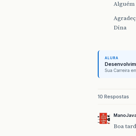
Alguém 
Agradeço
Dina
ALURA
Desenvolvim
Sua Carreira e
10 Respostas
ManoJav
Boa tard