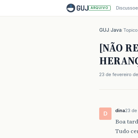
Discussoe
ARQUIVO
GUJ
Java
/
/
Topico
[NÃO RE
HERANÇA
23 de fevereiro d
dina
23 de
D
Boa tard
Tudo ce