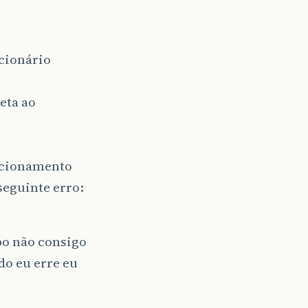
ncionário
eta ao
lacionamento
seguinte erro:
ipo não consigo
do eu erre eu