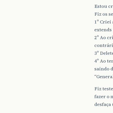
Estou c
Fiz os s
1º Criei
extends
2º Ao cr
contrári
3º Delet
4º Ao te
saindo d
“General
Fiz test
fazer o 
desfaça 