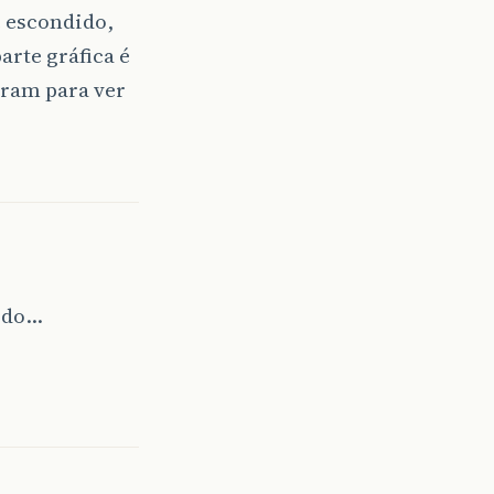
 escondido,
arte gráfica é
gram para ver
dido…