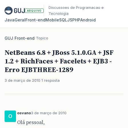
Discussoes de Programacao e
ARQUIVO
Tecnologia
Java
Geral
Front‑end
Mobile
SQL
JS
PHP
Android
GUJ
/
Front-end
/
Topico
NetBeans 6.8 + JBoss 5.1.0.GA + JSF
1.2 + RichFaces + Facelets + EJB3 -
Erro EJBTHREE-1289
3 de março de 2010
1 resposta
osvano
3 de março de 2010
O
Olá pessoal,