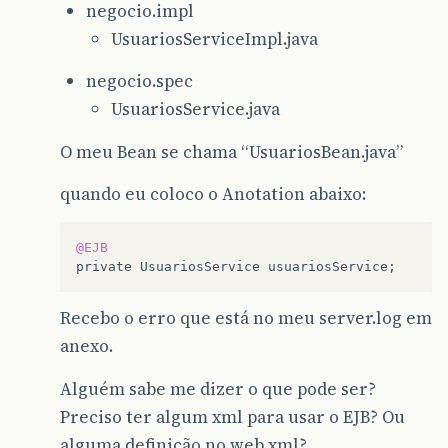
negocio.impl
UsuariosServiceImpl.java
negocio.spec
UsuariosService.java
O meu Bean se chama “UsuariosBean.java”
quando eu coloco o Anotation abaixo:
@EJB
private
UsuariosService
usuariosService
;
Recebo o erro que está no meu server.log em
anexo.
Alguém sabe me dizer o que pode ser?
Preciso ter algum xml para usar o EJB? Ou
alguma definição no web.xml?