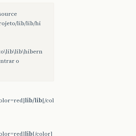
source
jeto/lib/lib/hi
\lib\lib\hibern
ontrar o
olor=red]
lib/lib
[/col
olor=red]
lib
[/color]