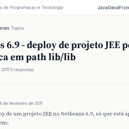
Java
Geral
Fron
s de Programacao e Tecnologia
rais
/
Topico
 6.9 - deploy de projeto JEE 
ca em path lib/lib
 2011
0 respostas
4 de fevereiro de 2011
oy de um projeto JEE no Netbeans 6.9, só que está 
em: