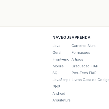
NAVEGUE
APRENDA
Java
Carreiras Alura
Geral
Formacoes
Front-end
Artigos
Mobile
Graduacao FIAP
SQL
Pos-Tech FIAP
JavaScript
Livros Casa do Codig
PHP
Android
Arquitetura