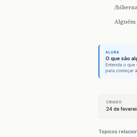
/hiberna
Alguém j
ALURA
O que são al
Entenda o que 
para começar 
CRIADO
24 de feverei
Topicos relacio