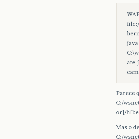
WARN
file
bern
java
C:\w
ate-
cami
Parece 
C:/wsne
or]/hibe
Mas o d
C:/wsne