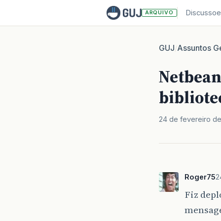
Discussoe
ARQUIVO
GUJ
Assuntos Ge
/
Netbeans
bibliote
24 de fevereiro de
Roger75
2
Fiz depl
mensag