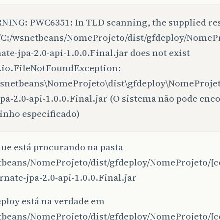
ING: PWC6351: In TLD scanning, the supplied re
:/C:/wsnetbeans/NomeProjeto/dist/gfdeploy/NomePro
ate-jpa-2.0-api-1.0.0.Final.jar does not exist
.io.FileNotFoundException:
snetbeans\NomeProjeto\dist\gfdeploy\NomeProjeto
jpa-2.0-api-1.0.0.Final.jar (O sistema não pode enc
nho especificado)
que está procurando na pasta
tbeans/NomeProjeto/dist/gfdeploy/NomeProjeto/[c
rnate-jpa-2.0-api-1.0.0.Final.jar
eploy está na verdade em
tbeans/NomeProjeto/dist/gfdeploy/NomeProjeto/[c