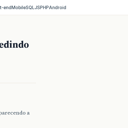
t‑end
Mobile
SQL
JS
PHP
Android
pedindo
aparecendo a