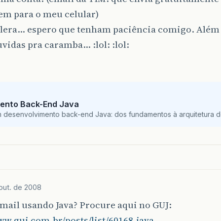
m para o meu celular)
alera… espero que tenham paciência comigo. Além 
vidas pra caramba… :lol: :lol:
ento Back-End Java
m desenvolvimento back-end Java: dos fundamentos à arquitetura de
out. de 2008
mail usando Java? Procure aqui no GUJ:
ww.guj.com.br/posts/list/60168.java