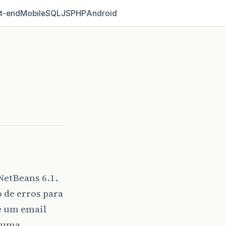
t‑end
Mobile
SQL
JS
PHP
Android
NetBeans 6.1.
 de erros para
e um email
e uma