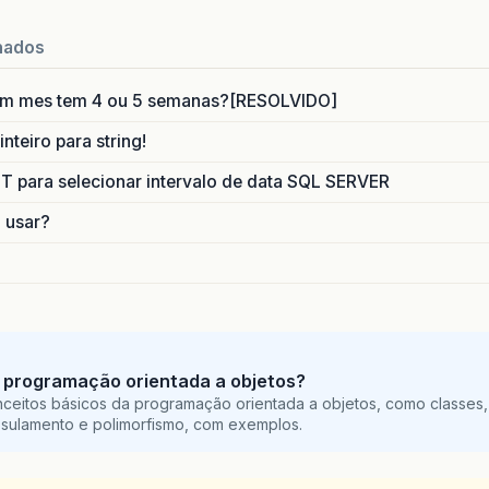
.
out
.
println
(
"EMAIL NÃO ENVIADO (Address): "
+
excep
nados
tch
(
MessagingException
exception
){
.
out
.
println
(
"EMAIL NÃO ENVIADO ()Messaging: "
+
ex
um mes tem 4 ou 5 semanas?[RESOLVIDO]
stem
.
out
.
println
(
"LOG ENVIADO COM SUSCESSO"
);
nteiro para string!
para selecionar intervalo de data SQL SERVER
o usar?
 programação orientada a objetos?
ceitos básicos da programação orientada a objetos, como classes,
sulamento e polimorfismo, com exemplos.