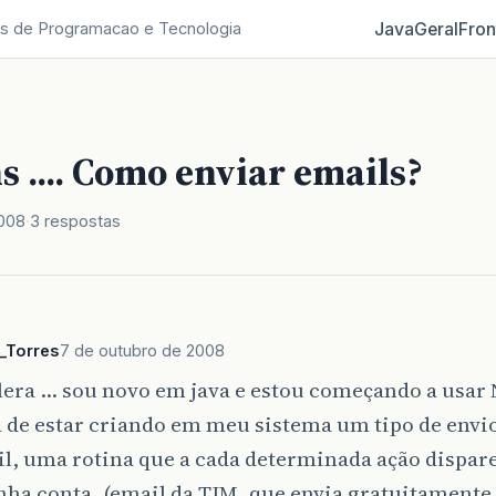
Java
Geral
Fron
s de Programacao e Tecnologia
 .... Como enviar emails?
2008
3 respostas
_Torres
7 de outubro de 2008
lera … sou novo em java e estou começando a usar 
 de estar criando em meu sistema um tipo de envio
l, uma rotina que a cada determinada ação dispar
nha conta. (email da TIM. que envia gratuitament