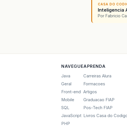
CASA DO COD
Inteligencia 
Por Fabricio C
NAVEGUE
APRENDA
Java
Carreiras Alura
Geral
Formacoes
Front-end
Artigos
Mobile
Graduacao FIAP
SQL
Pos-Tech FIAP
JavaScript
Livros Casa do Codig
PHP