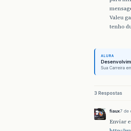
mensage
Valeu g
tenho du
ALURA
Desenvolvim
Sua Carreira e
3 Respostas
fiaux
7 de 
Enviar e
http://w