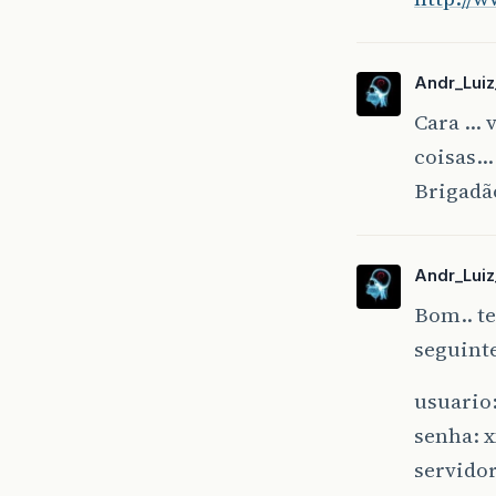
Andr_Luiz
Cara … 
coisas…
Brigadão
Andr_Luiz
Bom.. te
seguint
usuario:
senha: 
servido