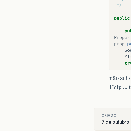
 */
public
pu
Proper
prop
.
p
Se
Mi
tr
não sei 
Help ... 
CRIADO
}
7 de outubro
ca