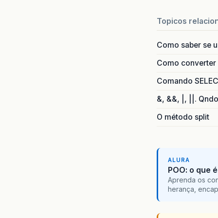
System
}
Topicos relacio
ca
System
Como saber se 
}
Sy
Como converter i
}
Comando SELECT 
}
&, &&, |, ||. Qnd
O método split
ALURA
POO: o que é
Aprenda os con
herança, encap