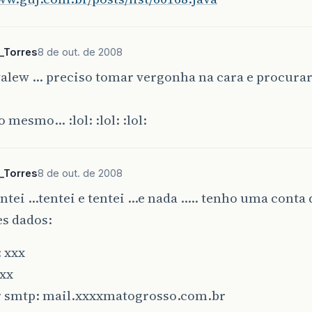
_Torres
8 de out. de 2008
valew … preciso tomar vergonha na cara e procura
 mesmo… :lol: :lol: :lol:
_Torres
8 de out. de 2008
ntei ...tentei e tentei ...e nada ..... tenho uma cont
es dados:
 xxx
xxx
r smtp: mail.xxxxmatogrosso.com.br