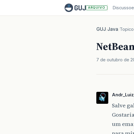
Discussoe
ARQUIVO
GUJ
Java
/
/
Topico
NetBeans
7 de outubro de 
Andr_Luiz
Salve ga
Gostaria
um emai
para mi