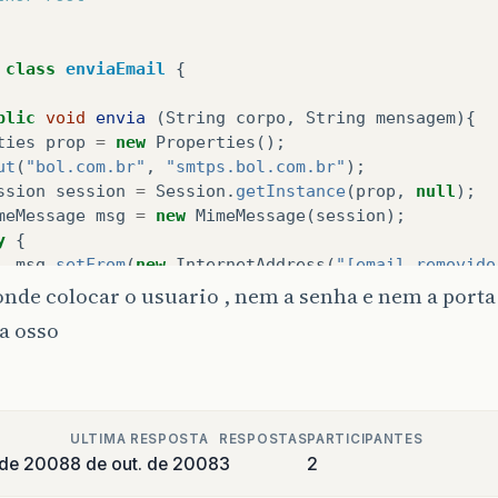
class
enviaEmail
{
blic
void
envia
(
String
corpo
,
String
mensagem
){
ties
prop
=
new
Properties
();
ut
(
"bol.com.br"
,
"smtps.bol.com.br"
);
ssion
session
=
Session
.
getInstance
(
prop
,
null
);
meMessage
msg
=
new
MimeMessage
(
session
);
y
{
msg
.
setFrom
(
new
InternetAddress
(
"[email removido
msg
.
setRecipient
(
Message
.
RecipientType
.
TO
,
new
I
onde colocar o usuario , nem a senha e nem a porta.
msg
.
setSentDate
(
new
Date
());
ta osso
msg
.
setSubject
(
mensagem
);
msg
.
setText
(
corpo
);
Transport
.
send
(
msg
);
ULTIMA RESPOSTA
RESPOSTAS
PARTICIPANTES
 de 2008
8 de out. de 2008
3
2
tch
(
AddressException
exception
){