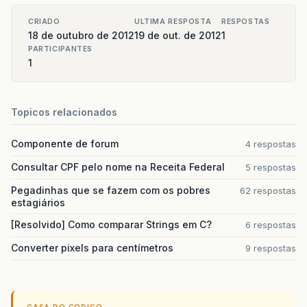
});
}
CRIADO
ULTIMA RESPOSTA
RESPOSTAS
// Variables declaration - do not modify  
18 de outubro de 2012
19 de out. de 2012
1
private
javax
.
swing
.
JButton
jBtOk
;
PARTICIPANTES
// End of variables declaration           
1
}
Topicos relacionados
Componente de forum
4 respostas
Consultar CPF pelo nome na Receita Federal
5 respostas
Pegadinhas que se fazem com os pobres
62 respostas
estagiários
[Resolvido] Como comparar Strings em C?
6 respostas
Converter pixels para centímetros
9 respostas