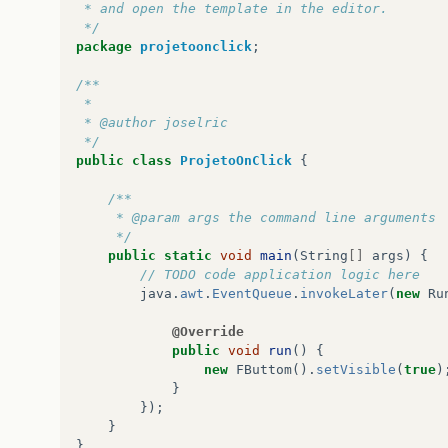
 * and open the template in the editor.
public
void
actionPerformed
(
java
.
a
 */
jBtOkActionPerformed
(
evt
);
package
projetoonclick
;
}
});
/**
 *
javax
.
swing
.
GroupLayout
layout
=
new
j
 * @author joselric
getContentPane
().
setLayout
(
layout
);
 */
layout
.
setHorizontalGroup
(
public
class
ProjetoOnClick
{
layout
.
createParallelGroup
(
javax
.
s
.
addGroup
(
layout
.
createSequentialG
/**
.
addGap
(
33
,
33
,
33
)
     * @param args the command line arguments
.
addComponent
(
jBtOk
)
     */
.
addContainerGap
(
34
,
Short
.
MAX
public
static
void
main
(
String
[]
args
)
{
);
// TODO code application logic here
layout
.
setVerticalGroup
(
java
.
awt
.
EventQueue
.
invokeLater
(
new
Ru
layout
.
createParallelGroup
(
javax
.
s
.
addGroup
(
layout
.
createSequentialG
@Override
.
addGap
(
25
,
25
,
25
)
public
void
run
()
{
.
addComponent
(
jBtOk
)
new
FButtom
().
setVisible
(
true
)
.
addContainerGap
(
25
,
Short
.
MAX
}
);
});
}
pack
();
}