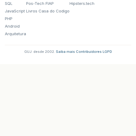
SQL
Pos-Tech FIAP
Hipsters.tech
JavaScript
Livros Casa do Codigo
PHP
Android
Arquitetura
GUJ: desde 2002.
·
Saiba mais
·
Contribuidores
·
LGPD