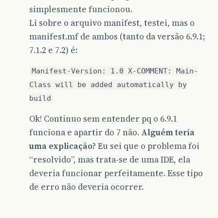
simplesmente funcionou.
break
;
}
Li sobre o arquivo manifest, testei, mas o
}
manifest.mf de ambos (tanto da versão 6.9.1;
}
catch
(
ClassNotFoundException
ex
)
{
java
.
util
.
logging
.
Logger
.
getLogger
7.1.2 e 7.2) é:
}
catch
(
InstantiationException
ex
)
{
java
.
util
.
logging
.
Logger
.
getLogger
Manifest-Version: 1.0 X-COMMENT: Main-
}
catch
(
IllegalAccessException
ex
)
{
java
.
util
.
logging
.
Logger
.
getLogger
Class will be added automatically by
}
catch
(
javax
.
swing
.
UnsupportedLookAn
build
java
.
util
.
logging
.
Logger
.
getLogger
}
Ok! Continuo sem entender pq o 6.9.1
//</editor-fold>
funciona e apartir do 7 não.
Alguém teria
/*
uma explicação?
Eu sei que o problema foi
         * Create and display the form
         */
“resolvido”, mas trata-se de uma IDE, ela
java
.
awt
.
EventQueue
.
invokeLater
(
new
Ru
deveria funcionar perfeitamente. Esse tipo
@Override
de erro não deveria ocorrer.
public
void
run
()
{
new
FButtom
().
setVisible
(
true
)
}