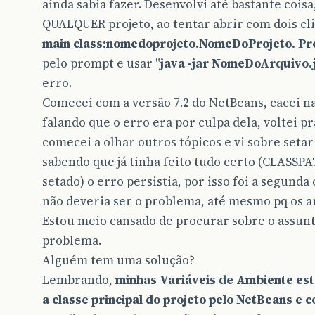
ainda sabia fazer. Desenvolvi até bastante coi
QUALQUER projeto, ao tentar abrir com dois cli
main class:nomedoprojeto.NomeDoProjeto. Pro
pelo prompt e usar "
java -jar NomeDoArquivo.
erro.
Comecei com a versão 7.2 do NetBeans, cacei na
falando que o erro era por culpa dela, voltei pra
comecei a olhar outros tópicos e vi sobre seta
sabendo que já tinha feito tudo certo (CLAS
setado) o erro persistia, por isso foi a segunda 
não deveria ser o problema, até mesmo pq os 
Estou meio cansado de procurar sobre o assunt
problema.
Alguém tem uma solução?
Lembrando,
minhas Variáveis de Ambiente est
a classe principal do projeto pelo NetBeans e c