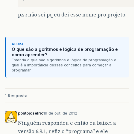
}
// </editor-fold>                        
p.s.: não sei pq eu dei esse nome pro projeto.
private
void
jBtOkActionPerformed
(
java
.
awt
// TODO add your handling code here:
JOptionPane
.
showMessageDialog
(
null
,
"O
}
/**
ALURA
     * @param args the command line arguments
O que são algoritmos e lógica de programação e
     */
como aprender?
public
static
void
main
(
String
args
[]
)
{
Entenda o que são algoritmos e lógica de programação e
/*
qual é a importância desses conceitos para começar a
programar
         * Set the Nimbus look and feel
         */
//<editor-fold defaultstate="collapsed
/*
         * If Nimbus (introduced in Java SE 6)
1 Resposta
         * default look and feel. For details 
         * http://download.oracle.com/javase/t
         */
pontojoselric
19 de out. de 2012
try
{
Ninguém respondeu e então eu baixei a
for
(
javax
.
swing
.
UIManager
.
LookAnd
if
(
"Nimbus"
.
equals
(
info
.
getNa
versão 6.9.1, refiz o “programa” e ele
javax
.
swing
.
UIManager
.
setL