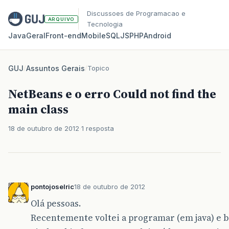
Discussoes de Programacao e
ARQUIVO
Tecnologia
Java
Geral
Front‑end
Mobile
SQL
JS
PHP
Android
GUJ
/
Assuntos Gerais
/
Topico
NetBeans e o erro Could not find the
main class
18 de outubro de 2012
1 resposta
pontojoselric
18 de outubro de 2012
Olá pessoas.
Recentemente voltei a programar (em java) e b