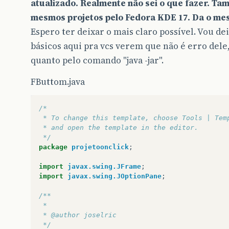
atualizado. Realmente não sei o que fazer. T
mesmos projetos pelo Fedora KDE 17. Da o me
Espero ter deixar o mais claro possível. Vou de
básicos aqui pra vcs verem que não é erro dele
quanto pelo comando "java -jar".
FButtom.java
/*
 * To change this template, choose Tools | Tem
 * and open the template in the editor.
 */
package
projetoonclick
;
import
javax.swing.JFrame
;
import
javax.swing.JOptionPane
;
/**
 *
 * @author joselric
 */