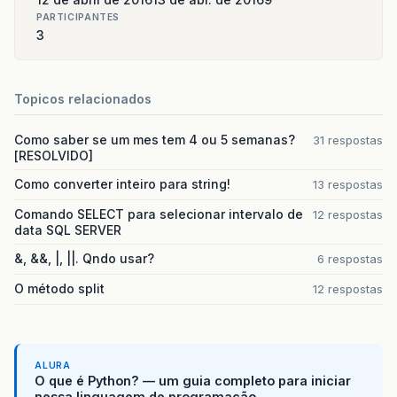
PARTICIPANTES
3
Topicos relacionados
Como saber se um mes tem 4 ou 5 semanas?
31 respostas
[RESOLVIDO]
Como converter inteiro para string!
13 respostas
Comando SELECT para selecionar intervalo de
12 respostas
data SQL SERVER
&, &&, |, ||. Qndo usar?
6 respostas
O método split
12 respostas
ALURA
O que é Python? — um guia completo para iniciar
nessa linguagem de programação