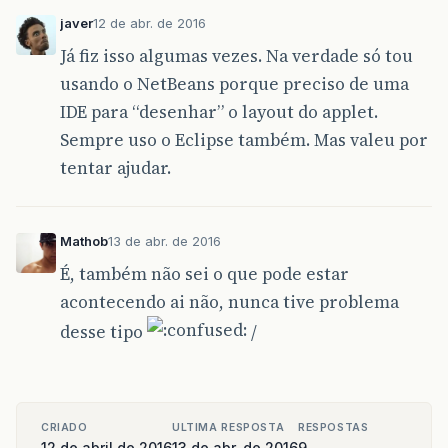
javer
12 de abr. de 2016
Já fiz isso algumas vezes. Na verdade só tou
usando o NetBeans porque preciso de uma
IDE para “desenhar” o layout do applet.
Sempre uso o Eclipse também. Mas valeu por
tentar ajudar.
Mathob
13 de abr. de 2016
É, também não sei o que pode estar
acontecendo ai não, nunca tive problema
desse tipo
/
CRIADO
ULTIMA RESPOSTA
RESPOSTAS
12 de abril de 2016
13 de abr. de 2016
9