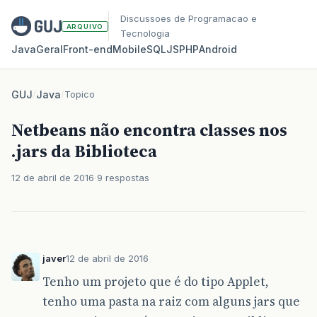
Discussoes de Programacao e
ARQUIVO
Tecnologia
Java
Geral
Front‑end
Mobile
SQL
JS
PHP
Android
GUJ
/
Java
/
Topico
Netbeans não encontra classes nos
.jars da Biblioteca
12 de abril de 2016
9 respostas
javer
12 de abril de 2016
Tenho um projeto que é do tipo Applet,
tenho uma pasta na raiz com alguns jars que