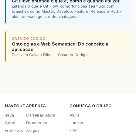
Git Flow: entenda o que é, como e quando utilizar
Entenda o que é Git Flow, como funciona seu fluxo com
branches como Master, Develop, Feature, Release e Hotfix,
além de vantagens e desvantagens.
CASA DO CODIGO
Ontologias e Web Semantica: Do conceito a
aplicacao
Por Ivam Galvao Filho — Casa do Codigo
NAVEGUE
APRENDA
CONHECA O GRUPO
Java
Carreiras Alura
Alura
Geral
Formacoes
Lumina
Front-end
Artigos
FIAP