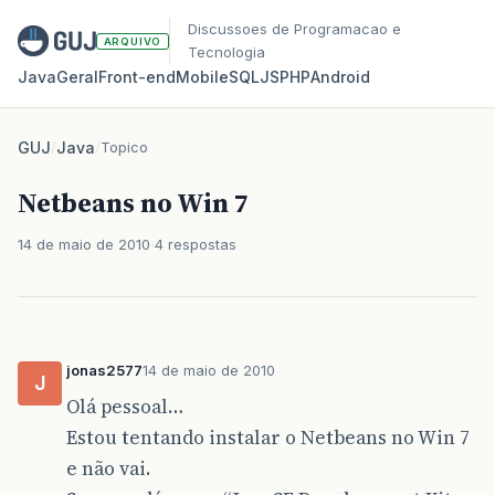
Discussoes de Programacao e
ARQUIVO
Tecnologia
Java
Geral
Front‑end
Mobile
SQL
JS
PHP
Android
GUJ
/
Java
/
Topico
Netbeans no Win 7
14 de maio de 2010
4 respostas
jonas2577
14 de maio de 2010
J
Olá pessoal…
Estou tentando instalar o Netbeans no Win 7
e não vai.