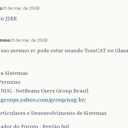
p
31 de mar. de 2008
m J2EE
rmino
31 de mar. de 2008
 isso mesmo vc pode estar usando TomCAT ou Glas
ca Sistemas
Fermino
 NUG - NetBeans Users Group Brasil
br.groups.yahoo.com/group/nug-br/
articulares e Desenvolvimento de Sistemas
ador do Fórum - Região Sul