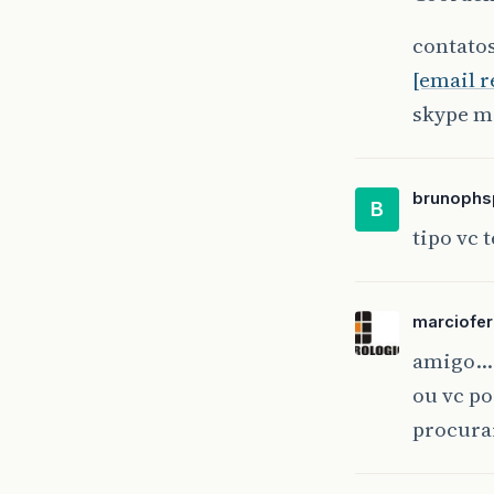
contatos
[email 
skype m
brunophs
B
tipo vc 
marciofe
amigo… 
ou vc po
procura