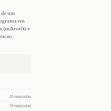
o de um
programa em
x (mikrotik) e
tencao
31 respostas
13 respostas