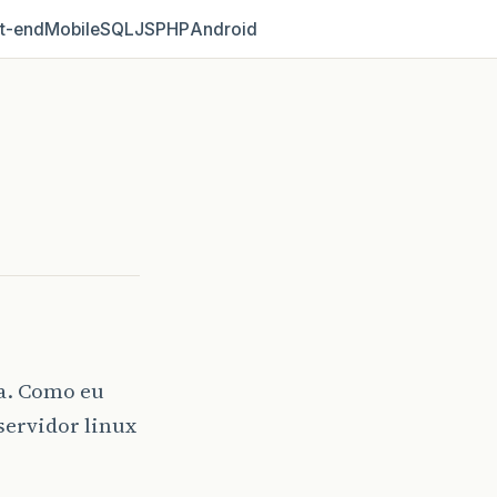
t‑end
Mobile
SQL
JS
PHP
Android
a. Como eu
ervidor linux