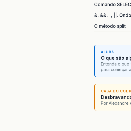
Comando SELECT 
&, &&, |, ||. Qnd
O método split
ALURA
O que são al
Entenda o que 
para começar 
CASA DO COD
Desbravando 
Por Alexandre 