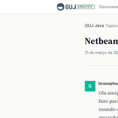
Discussoe
ARQUIVO
GUJ
Java
/
/
Topico
Netbeans
21 de março de 2
brunophs
B
Ola ami
fazo pa
usando o
aguardo 