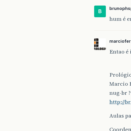
brunophs
B
hum é e
marciofe
Entao é
Prológi
Marcio 
nug-br ?
http://
Aulas p
Coorden