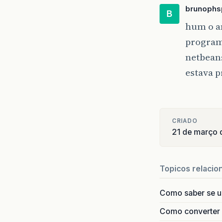
brunophs
B
hum o am
program
netbeans
estava p
CRIADO
21 de março
Topicos relacio
Como saber se 
Como converter i