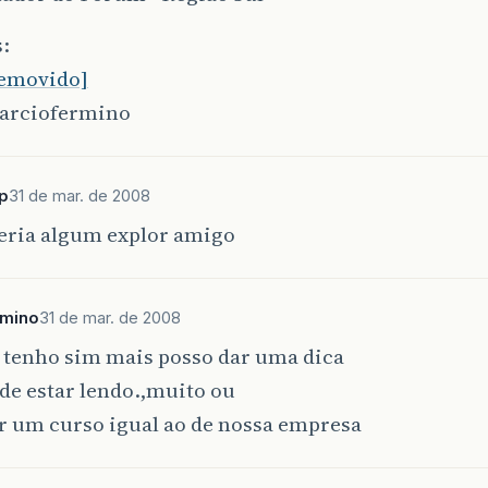
:
removido]
arciofermino
p
31 de mar. de 2008
teria algum explor amigo
rmino
31 de mar. de 2008
tenho sim mais posso dar uma dica
de estar lendo.,muito ou
r um curso igual ao de nossa empresa