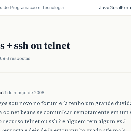
Java
Geral
Fron
s de Programacao e Tecnologia
 + ssh ou telnet
008
6 respostas
p
21 de março de 2008
gos sou novo no forum e ja tenho um grande duvid
ra oo net beans se comunicar remotamente em um s
 recurso telnet ou ssh ? e alguem tem algum ex.?
resposta e deis de ja estou muito grado at’e mais