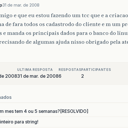
p
31 de mar. de 2008
igo e que eu estou fazendo um tcc que e a criaca
a de fara todos os cadastrodo do cliente e m um 
 e manda os principais dados para o banco do linu
recisando de algumas ajuda nisso obrigado pela a
ULTIMA RESPOSTA
RESPOSTAS
PARTICIPANTES
 de 2008
31 de mar. de 2008
6
2
nados
um mes tem 4 ou 5 semanas?[RESOLVIDO]
nteiro para string!