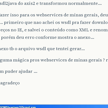
wsdl2java do axis2 e transformou normalmente…
fazer isso para os webservices de minas gerais, deu
… primeiro que nao achei os wsdl pra fazer downl
eços no IE, e salvei o conteúdo como XML e renom
porém deu erro conforme mostra o anexo…
exo tb o arquivo wsdl que tentei gerar…
lguma mágica pros webservices de minas gerais ? 
em puder ajudar …
 agradeço