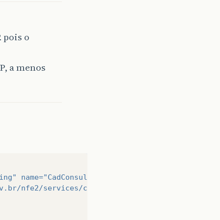
 pois o
SP, a menos
ing"
name=
"CadConsultaCadastro2Soap12"
>
v.br/nfe2/services/cadconsultacadastro2"
/>