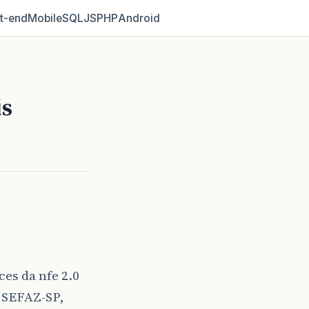
t‑end
Mobile
SQL
JS
PHP
Android
is
es da nfe 2.0
a SEFAZ-SP,