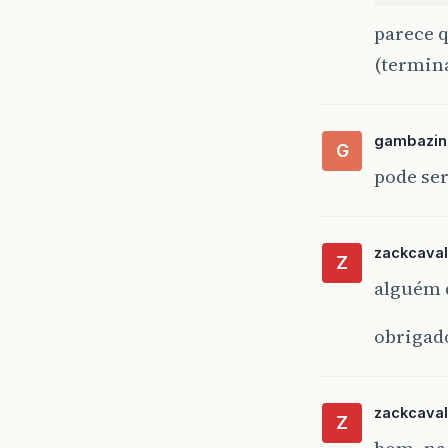
parece q
(termin
gambazin
G
pode ser
zackcaval
Z
alguém q
obriga
zackcaval
Z
bom, nao