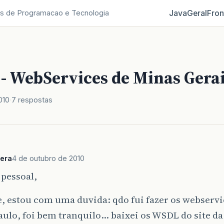
Java
Geral
Fron
s de Programacao e Tecnologia
 - WebServices de Minas Gera
010
7 respostas
era
4 de outubro de 2010
pessoal,
, estou com uma duvida: qdo fui fazer os webservic
aulo, foi bem tranquilo… baixei os WSDL do site d