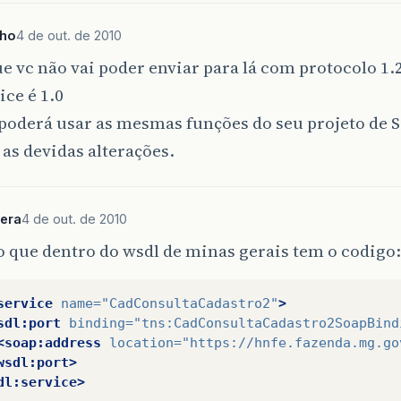
ho
4 de out. de 2010
 vc não vai poder enviar para lá com protocolo 1.2
ce é 1.0
 poderá usar as mesmas funções do seu projeto de 
 as devidas alterações.
era
4 de out. de 2010
 que dentro do wsdl de minas gerais tem o codigo:
service
name=
"CadConsultaCadastro2"
>
sdl:port
binding=
"tns:CadConsultaCadastro2SoapBind
<soap:address
location=
"https://hnfe.fazenda.mg.go
wsdl:port>
dl:service>