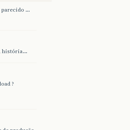
o parecido …
a história…
load ?
e de produção-