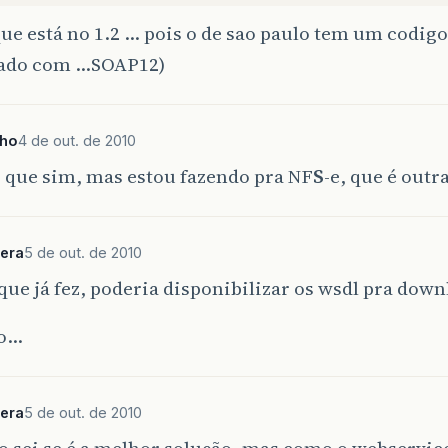
ue está no 1.2 … pois o de sao paulo tem um codig
ado com …SOAP12)
ho
4 de out. de 2010
 que sim, mas estou fazendo pra NF
S
-e, que é outr
era
5 de out. de 2010
ue já fez, poderia disponibilizar os wsdl pra down
do…
era
5 de out. de 2010
 sei se é a melhor solução, mas como o webservic