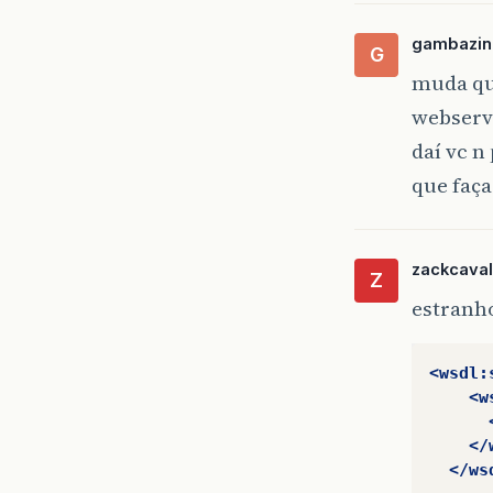
gambazin
G
muda que
webservi
daí vc n
que faça
zackcaval
Z
estranho
<wsdl:
<w
</
</ws