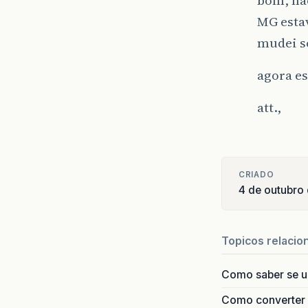
MG esta
mudei s
agora e
att.,
CRIADO
4 de outubro
Topicos relacio
Como saber se 
Como converter i