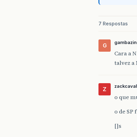
7 Respostas
gambazin
G
Cara a N
talvez 
zackcaval
Z
o que mu
o de SP
[]s