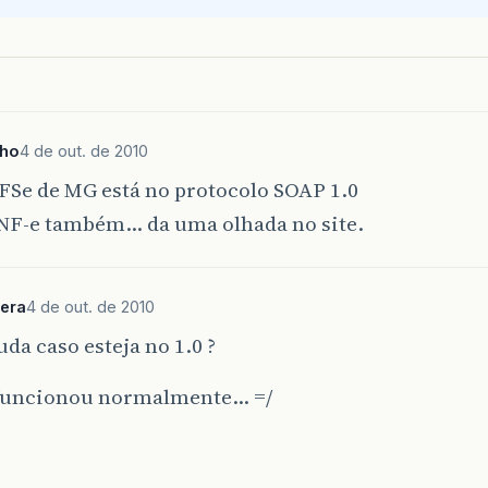
ho
4 de out. de 2010
FSe de MG está no protocolo SOAP 1.0
a NF-e também… da uma olhada no site.
era
4 de out. de 2010
da caso esteja no 1.0 ?
 funcionou normalmente… =/