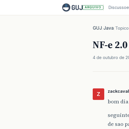
Discussoe
ARQUIVO
GUJ
Java
/
/
Topico
NF-e 2.0
4 de outubro de 2
zackcaval
Z
bom dia 
seguinte
de sao p