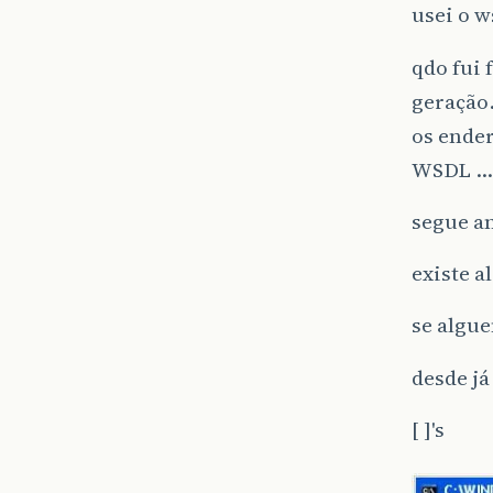
usei o 
qdo fui 
geração
os ender
WSDL … 
segue an
existe a
se algu
desde já
[ ]'s