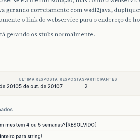
va gerando corretamente com wsdl2java, dupliquei
omente o link do webservice para o endereço de h
stá gerando os stubs normalmente.
ULTIMA RESPOSTA
RESPOSTAS
PARTICIPANTES
 de 2010
5 de out. de 2010
7
2
nados
um mes tem 4 ou 5 semanas?[RESOLVIDO]
nteiro para string!