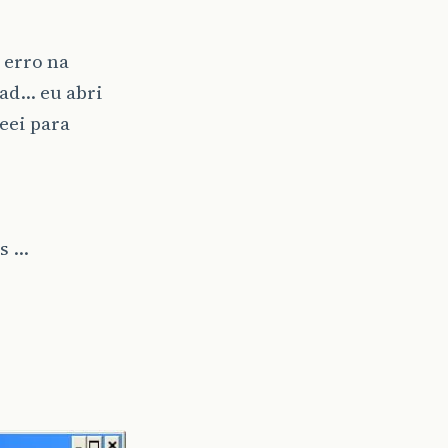
 erro na
oad… eu abri
eei para
rs …