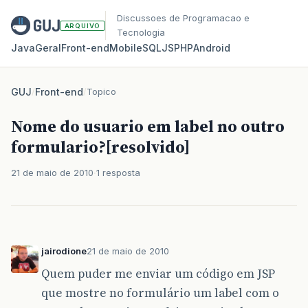
Discussoes de Programacao e
ARQUIVO
Tecnologia
Java
Geral
Front‑end
Mobile
SQL
JS
PHP
Android
GUJ
/
Front-end
/
Topico
Nome do usuario em label no outro
formulario?[resolvido]
21 de maio de 2010
1 resposta
jairodione
21 de maio de 2010
Quem puder me enviar um código em JSP
que mostre no formulário um label com o