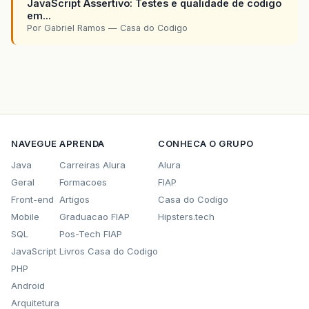
JavaScript Assertivo: Testes e qualidade de codigo
em...
Por Gabriel Ramos — Casa do Codigo
NAVEGUE
APRENDA
CONHECA O GRUPO
Java
Carreiras Alura
Alura
Geral
Formacoes
FIAP
Front-end
Artigos
Casa do Codigo
Mobile
Graduacao FIAP
Hipsters.tech
SQL
Pos-Tech FIAP
JavaScript
Livros Casa do Codigo
PHP
Android
Arquitetura