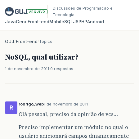
Discussoes de Programacao e
ARQUIVO
Tecnologia
Java
Geral
Front‑end
Mobile
SQL
JS
PHP
Android
GUJ
/
Front-end
/
Topico
NoSQL, qual utilizar?
1 de novembro de 2011
0 respostas
rodrigo_web
1 de novembro de 2011
R
Olá pessoal, preciso da opinião de vcs…
Preciso implementar um módulo no qual o
usuário adicionará campos dinamicamente