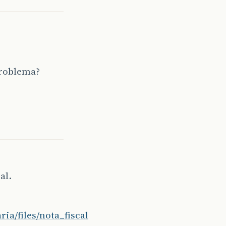
problema?
al.
ia/files/nota_fiscal