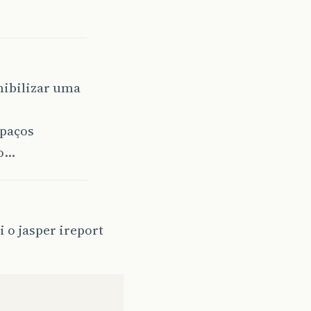
nibilizar uma
spaços
ao…
i o jasper ireport