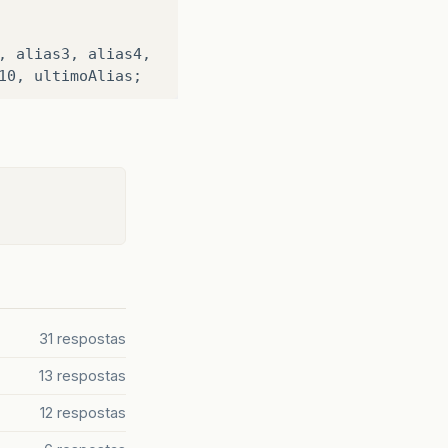
,
alias3
,
alias4
,
10
,
ultimoAlias
;
currentManager(c);
31 respostas
13 respostas
12 respostas