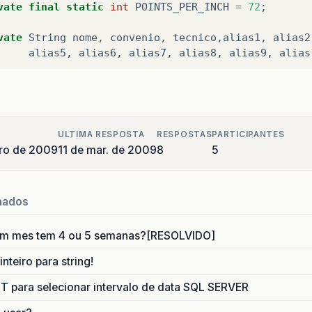
vate
final
static
int
POINTS_PER_INCH
=
72
;
vate
String
nome
,
convenio
,
tecnico
,
alias1
,
alias2
alias5
,
alias6
,
alias7
,
alias8
,
alias9
,
alias
Constructor: Example2 <p>
lic
Impressao
()
{
ULTIMA RESPOSTA
RESPOSTAS
PARTICIPANTES
iro de 2009
11 de mar. de 2009
8
5
//	RepaintManager currentManager = RepaintManager.
currentManager.setDoubleBufferingEnabled(false);
nados
- Conecta o banco de dados
onEtiq
=
new
Conexao
();
um mes tem 4 ou 5 semanas?[RESOLVIDO]
onEtiq
.
conecta
();
nteiro para string!
---------------------------    
para selecionar intervalo de data SQL SERVER