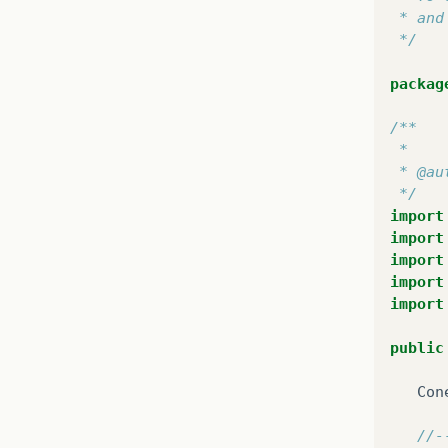
 * and
 */
packag
/**
 *
 * @au
 */
import
import
import
import
import
public
Con
//-