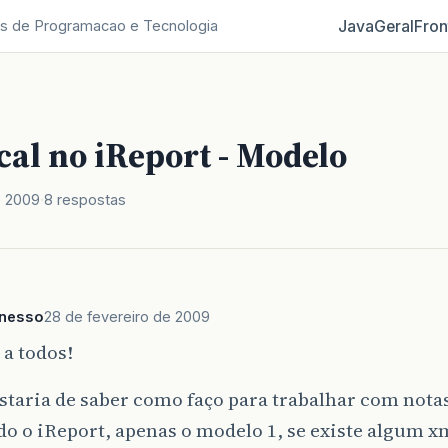
Java
Geral
Fron
s de Programacao e Tecnologia
cal no iReport - Modelo
e 2009
8 respostas
onesso
28 de fevereiro de 2009
a todos!
taria de saber como faço para trabalhar com notas
do o iReport, apenas o modelo 1, se existe algum x