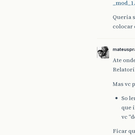
_mod_1.
Queria s
colocar
mateuspr
Ate onde
Relatori
Mas vc 
So le
que 
vc “d
Ficar q