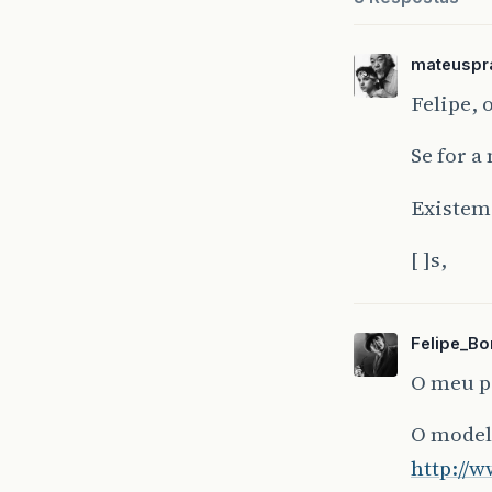
mateuspr
Felipe, 
Se for a
Existem 
[ ]s,
Felipe_B
O meu pr
O modelo
http://w