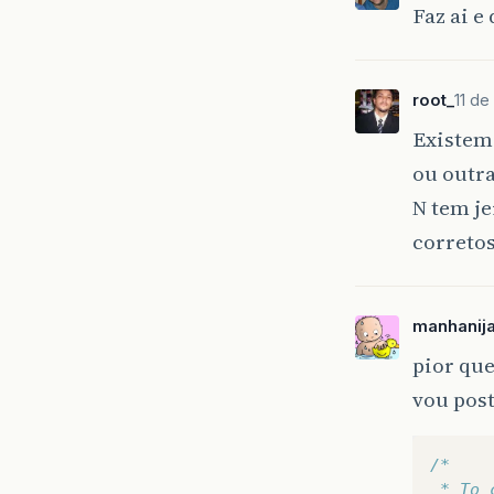
Faz ai e 
root_
11 de
Existem 
ou outr
N tem j
corretos
manhanij
pior que
vou post
/*
 * To 