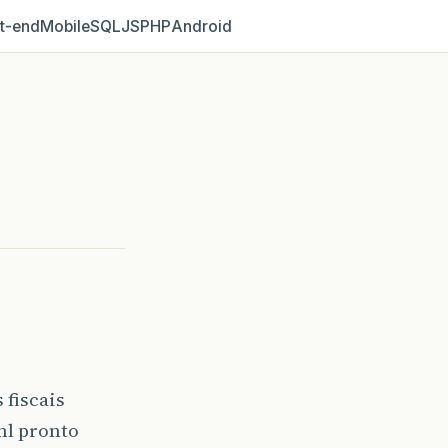
t‑end
Mobile
SQL
JS
PHP
Android
 fiscais
ml pronto