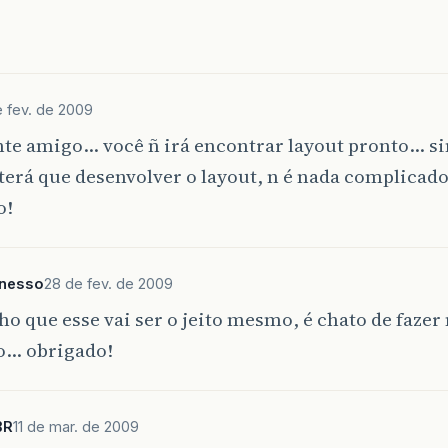
 fev. de 2009
te amigo… você ñ irá encontrar layout pronto… si
terá que desenvolver o layout, n é nada complicad
o!
onesso
28 de fev. de 2009
o que esse vai ser o jeito mesmo, é chato de fazer 
… obrigado!
BR
11 de mar. de 2009