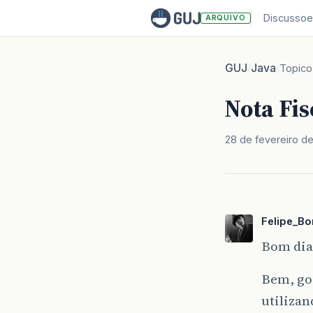
Discussoe
ARQUIVO
GUJ
Java
/
/
Topico
Nota Fis
28 de fevereiro d
Felipe_B
Bom dia 
Bem, gos
utilizan