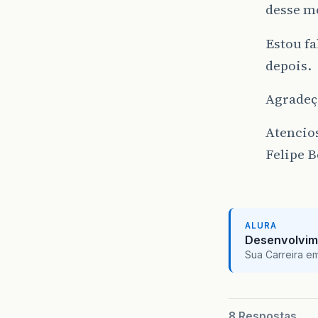
desse m
Estou fa
depois.
Agradeço
Atencio
Felipe 
ALURA
Desenvolvim
Sua Carreira e
8 Respostas