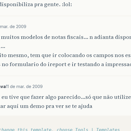
disponibiliza pra gente. :lol:
 mar. de 2009
muitos modelos de notas fiscais… n adianta dispo
a…
eito mesmo, tem que ir colocando os campos nos e
 no formulario do ireport e ir testando a impress
ava
11 de mar. de 2009
 eu tive que fazer algo parecido...só que não utilize
ar aqui um demo pra ver se te ajuda
change this template, choose Tools | Templates