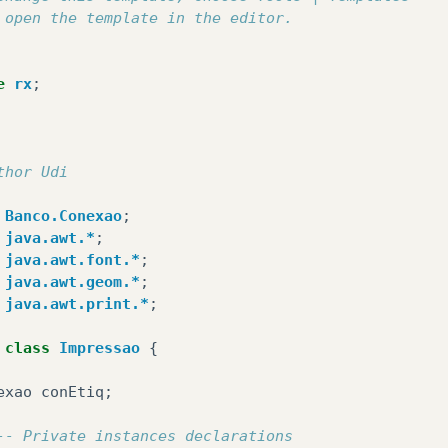
 open the template in the editor.
e
rx
;
thor Udi
Banco.Conexao
;
java.awt.*
;
java.awt.font.*
;
java.awt.geom.*
;
java.awt.print.*
;
class
Impressao
{
exao
conEtiq
;
-- Private instances declarations