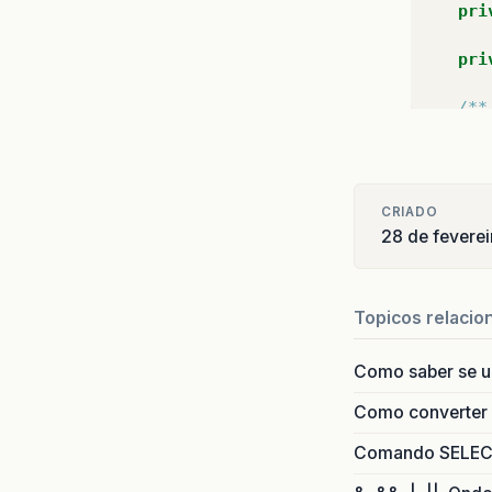
pri
pri
/**
    * 
    *
    */
pub
CRIADO
28 de fevere
// 
Topicos relacio
//-
c
Como saber se 
c
Como converter i
//-
Comando SELECT 