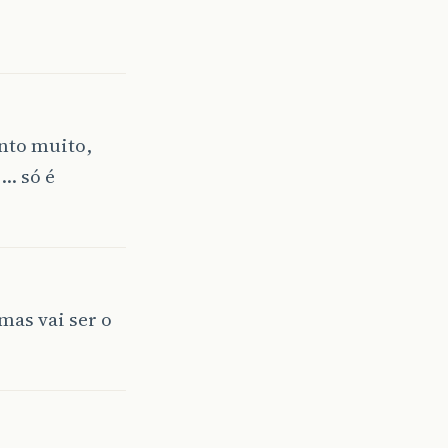
nto muito,
o… só é
mas vai ser o