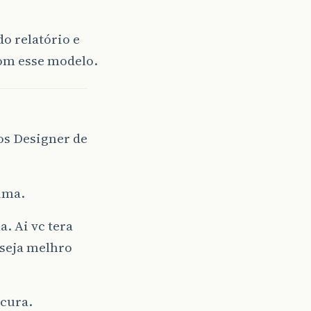
o relatório e
om esse modelo.
 os Designer de
ima.
. Ai vc tera
 seja melhro
ucura.