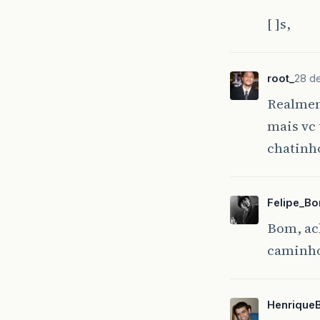
[ ]s,
root_
28 de
Realmen
mais vc 
chatinh
Felipe_B
Bom, ach
caminho
Henrique