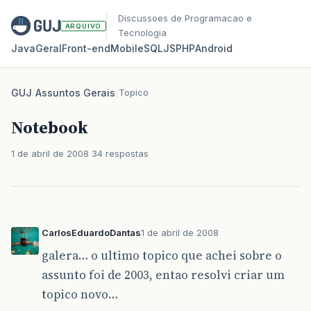
Discussoes de Programacao e
ARQUIVO
Tecnologia
Java
Geral
Front‑end
Mobile
SQL
JS
PHP
Android
GUJ
/
Assuntos Gerais
/
Topico
Notebook
1 de abril de 2008
34 respostas
CarlosEduardoDantas
1 de abril de 2008
galera… o ultimo topico que achei sobre o
assunto foi de 2003, entao resolvi criar um
topico novo…