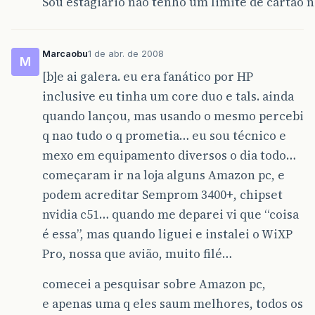
Sou estagiario não tenho um limite de cartão ne
Marcaobu
1 de abr. de 2008
M
[b]e ai galera. eu era fanático por HP
inclusive eu tinha um core duo e tals. ainda
quando lançou, mas usando o mesmo percebi
q nao tudo o q prometia… eu sou técnico e
mexo em equipamento diversos o dia todo…
começaram ir na loja alguns Amazon pc, e
podem acreditar Semprom 3400+, chipset
nvidia c51… quando me deparei vi que “coisa
é essa”, mas quando liguei e instalei o WiXP
Pro, nossa que avião, muito filé…
comecei a pesquisar sobre Amazon pc,
e apenas uma q eles saum melhores, todos os