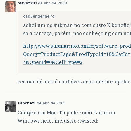
otaviofcs
1 de abr. de 2008
caduengenheiro:
achei um no submarino com custo X benefici
so a carcaça, porém, nao conheço ng com not
http://www.submarino.com.br/software_produ
Query=ProductPage&ProdTypeId=10&CatId=
4&OperId=0&CellType=2
cce não dá. não é confiável. acho melhor apelar
s4nchez
1 de abr. de 2008
Compra um Mac. Tu pode rodar Linux ou
Windows nele, inclusive :twisted: