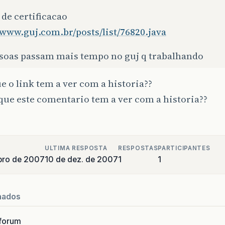
 de certificacao
/www.guj.com.br/posts/list/76820.java
ssoas passam mais tempo no guj q trabalhando
ue o link tem a ver com a historia??
 que este comentario tem a ver com a historia??
ULTIMA RESPOSTA
RESPOSTAS
PARTICIPANTES
bro de 2007
10 de dez. de 2007
1
1
nados
forum