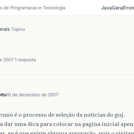
Java
Geral
Fron
s de Programacao e Tecnologia
rais
/
Topico
e 2007
1 resposta
tto
10 de dezembro de 2007
como é o processo de seleção da noticias do guj.
a dar uma dica para colocar na pagina inicial apen
s, se é que existe alguma aprovação, pois o visita