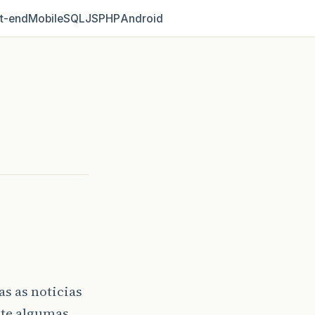
t‑end
Mobile
SQL
JS
PHP
Android
as as noticias
nte algumas