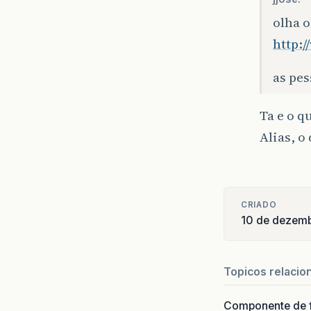
olha o
http:/
as pe
Ta e o q
Alias, o
CRIADO
10 de dezem
Topicos relacio
Componente de 