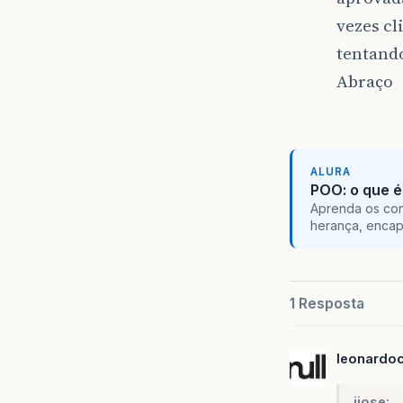
vezes cl
tentando
Abraço
ALURA
POO: o que é
Aprenda os con
herança, encap
1 Resposta
leonardoo
jjose: