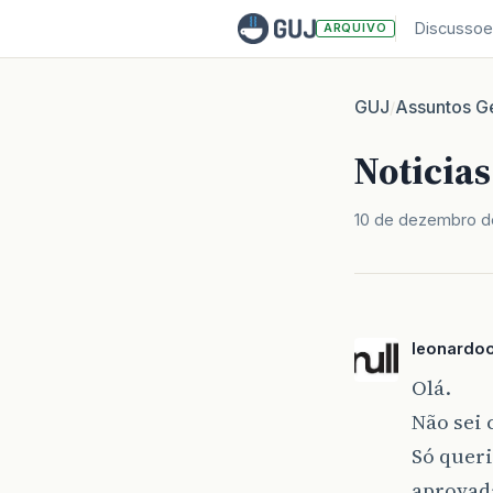
Discussoe
ARQUIVO
GUJ
Assuntos Ge
/
Noticias
10 de dezembro d
leonardoo
Olá.
Não sei 
Só queri
aprovada