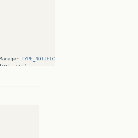
Manager
.
TYPE_NOTIFICATION
);
text
,
som
);