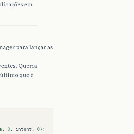
plicações em
nager para lançar as
rentes. Queria
 último que é
s
,
0
,
intent
,
0
);