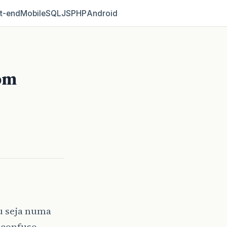
t‑end
Mobile
SQL
JS
PHP
Android
com
u seja numa
 confuso.