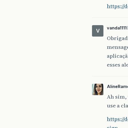
https://
vanda1111
V
Obrigad
mensagen
aplicaç
esses al
AlineRam
Ah sim, 
use a cl
https://
sign