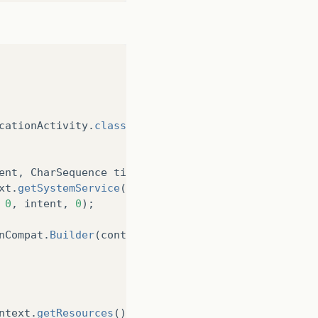
cationActivity
.
class
),
"Nova mensagem"
,
"Título"
,
ent
,
CharSequence
ticker
,
CharSequence
titulo
,
Cha
xt
.
getSystemService
(
Context
.
NOTIFICATION_SERVICE
);
0
,
intent
,
0
);
nCompat
.
Builder
(
context
);
ntext
.
getResources
(),
R
.
drawable
.
ic_launcher
));