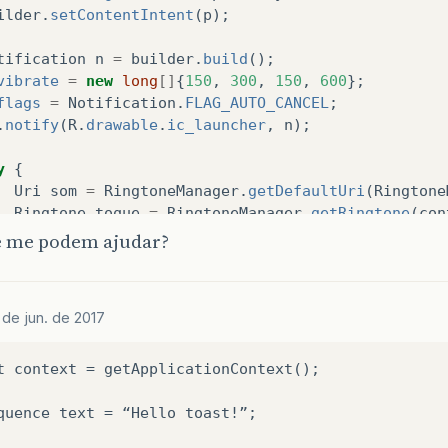
ilder
.
setContentIntent
(
p
);
tification
n
=
builder
.
build
();
vibrate
=
new
long
[]
{
150
,
300
,
150
,
600
};
flags
=
Notification
.
FLAG_AUTO_CANCEL
;
.
notify
(
R
.
drawable
.
ic_launcher
,
n
);
y
{
Uri
som
=
RingtoneManager
.
getDefaultUri
(
Ringtone
Ringtone
toque
=
RingtoneManager
.
getRingtone
(
con
toque
.
play
();
e me podem ajudar?
catch
(
Exception
e
)
{
 de jun. de 2017
t context = getApplicationContext();

quence text = “Hello toast!”;
