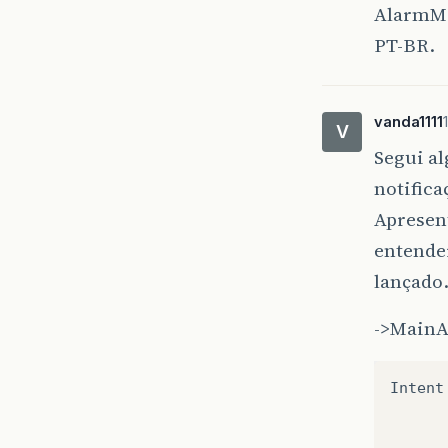
AlarmMa
PT-BR.
vanda1111
V
Segui al
notifica
Apresent
entender
lançado
->MainA
Intent