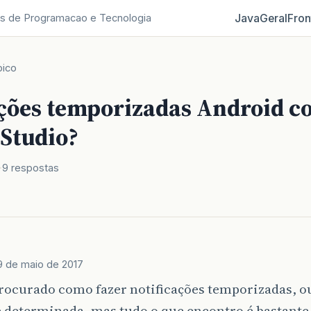
Java
Geral
Fron
s de Programacao e Tecnologia
pico
ações temporizadas Android 
Studio?
9 respostas
9 de maio de 2017
rocurado como fazer notificações temporizadas, o
 determinada, mas tudo o que encontro é bastante