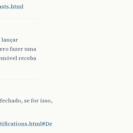
asts.html
 lançar
uero fazer uma
lemóvel receba
fechado, se for isso,
otifications.html#De