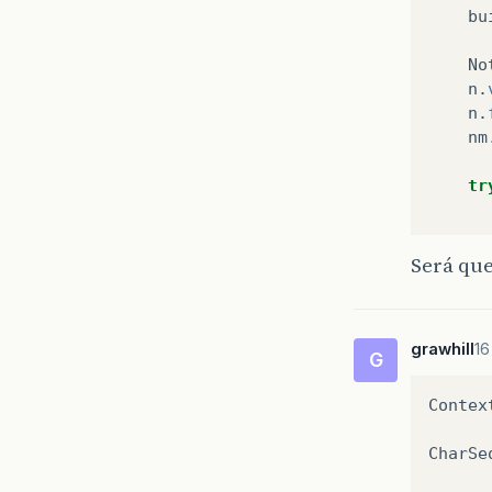
bu
No
n
.
n
.
nm
tr
Será qu
}
}
}
grawhill
16
G
Contex
CharSe