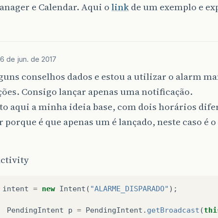
nager e Calendar. Aqui o
link
de um exemplo e ex
16 de jun. de 2017
guns conselhos dados e estou a utilizar o alarm ma
ções. Consigo lançar apenas uma notificação.
o aqui a minha ideia base, com dois horários dife
 porque é que apenas um é lançado, neste caso é o
.
ctivity
intent
=
new
Intent
(
"ALARME_DISPARADO"
);
PendingIntent
p
=
PendingIntent
.
getBroadcast
(
thi