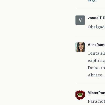
vanda1111
V
Obrigad
AlineRam
Tenta si
explicaç
Deixe-me
Abraço.
MisterPo
Para not