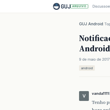
Discussoe
ARQUIVO
GUJ
Android
/
/
To
Notific
Android
9 de maio de 2017
android
vanda1111
V
Tenho p
hora pré