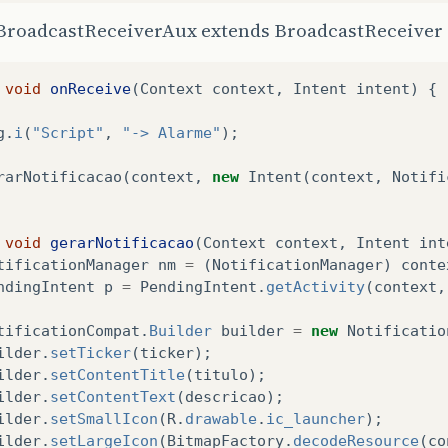
s BroadcastReceiverAux extends BroadcastReceiver
void
onReceive
(
Context
context
,
Intent
intent
)
{
g
.
i
(
"Script"
,
"-> Alarme"
);
rarNotificacao
(
context
,
new
Intent
(
context
,
Notifi
void
gerarNotificacao
(
Context
context
,
Intent
int
tificationManager
nm
=
(
NotificationManager
)
conte
ndingIntent
p
=
PendingIntent
.
getActivity
(
context
,
tificationCompat
.
Builder
builder
=
new
Notificatio
ilder
.
setTicker
(
ticker
);
ilder
.
setContentTitle
(
titulo
);
ilder
.
setContentText
(
descricao
);
ilder
.
setSmallIcon
(
R
.
drawable
.
ic_launcher
);
ilder
.
setLargeIcon
(
BitmapFactory
.
decodeResource
(
co