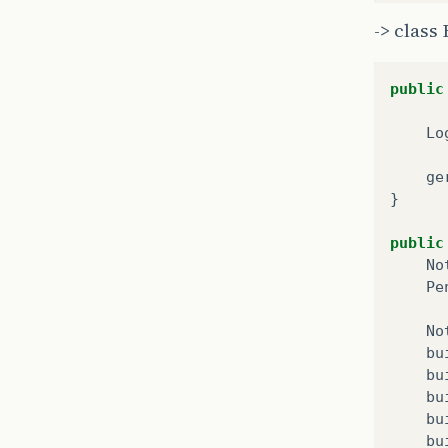
-> clas
public
Lo
ge
}
public
No
Pe
No
bu
bu
bu
bu
bu