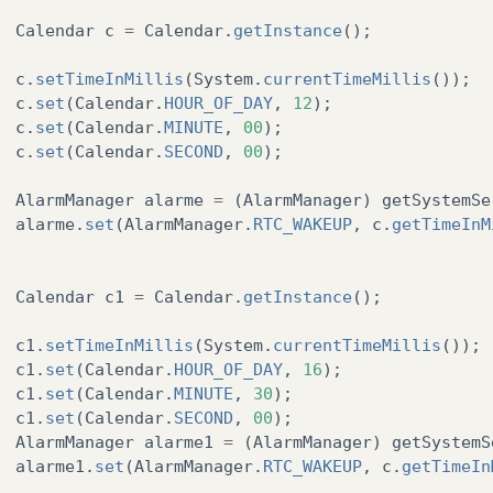
Calendar
c
=
Calendar
.
getInstance
();
c
.
setTimeInMillis
(
System
.
currentTimeMillis
());
c
.
set
(
Calendar
.
HOUR_OF_DAY
,
12
);
c
.
set
(
Calendar
.
MINUTE
,
00
);
c
.
set
(
Calendar
.
SECOND
,
00
);
AlarmManager
alarme
=
(
AlarmManager
)
getSystemSe
alarme
.
set
(
AlarmManager
.
RTC_WAKEUP
,
c
.
getTimeInM
Calendar
c1
=
Calendar
.
getInstance
();
c1
.
setTimeInMillis
(
System
.
currentTimeMillis
());
c1
.
set
(
Calendar
.
HOUR_OF_DAY
,
16
);
c1
.
set
(
Calendar
.
MINUTE
,
30
);
c1
.
set
(
Calendar
.
SECOND
,
00
);
AlarmManager
alarme1
=
(
AlarmManager
)
getSystemS
alarme1
.
set
(
AlarmManager
.
RTC_WAKEUP
,
c
.
getTimeIn