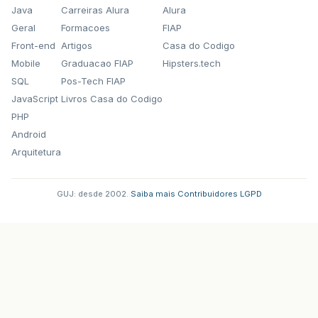
Java
Carreiras Alura
Alura
Geral
Formacoes
FIAP
Front-end
Artigos
Casa do Codigo
Mobile
Graduacao FIAP
Hipsters.tech
SQL
Pos-Tech FIAP
JavaScript
Livros Casa do Codigo
PHP
Android
Arquitetura
GUJ: desde 2002.
·
Saiba mais
·
Contribuidores
·
LGPD