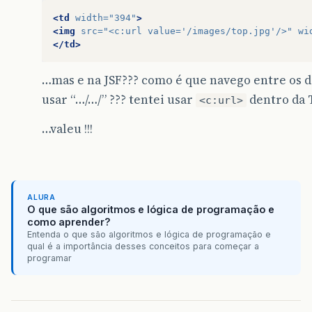
<td
width=
"394"
>
<img
src=
"<c:url value='/images/top.jpg'/>"
wi
</td>
…mas e na JSF??? como é que navego entre os d
usar “…/…/” ??? tentei usar
dentro da 
<c:url>
…valeu !!!
ALURA
O que são algoritmos e lógica de programação e
como aprender?
Entenda o que são algoritmos e lógica de programação e
qual é a importância desses conceitos para começar a
programar