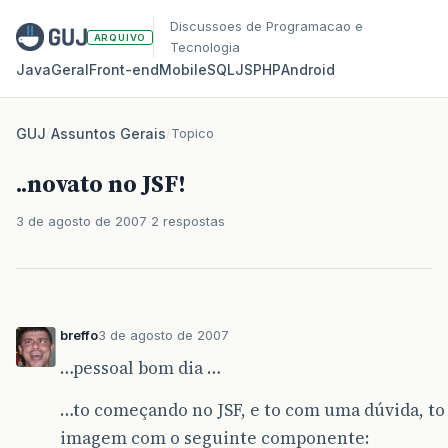
Discussoes de Programacao e
ARQUIVO
Tecnologia
Java
Geral
Front‑end
Mobile
SQL
JS
PHP
Android
GUJ
/
Assuntos Gerais
/
Topico
..novato no JSF!
3 de agosto de 2007
2 respostas
breffo
3 de agosto de 2007
…pessoal bom dia …
…to começando no JSF, e to com uma dúvida, t
imagem com o seguinte componente: