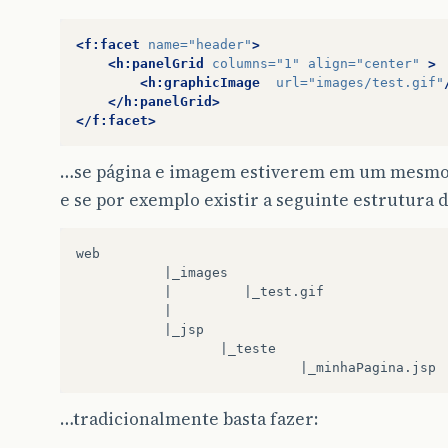
<f:facet
name=
"header"
>
<h:panelGrid
columns=
"1"
align=
"center"
>
<h:graphicImage
url=
"images/test.gif"
</h:panelGrid>
</f:facet>
…se página e imagem estiverem em um mesmo n
e se por exemplo existir a seguinte estrutura d
web

           |_images

           |         |_test.gif

           |

           |_jsp

                  |_teste

…tradicionalmente basta fazer: