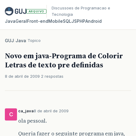
Discussoes de Programacao e
ARQUIVO
Tecnologia
Java
Geral
Front‑end
Mobile
SQL
JS
PHP
Android
GUJ
/
Java
/
Topico
Novo em java-Programa de Colorir
Letras de texto pre definidas
8 de abril de 2009
2 respostas
ca_java
8 de abril de 2009
C
ola pessoal.
Queria fazer o seguinte programa em java,