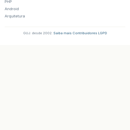
PHP
Android
Arquitetura
GUJ: desde 2002.
·
Saiba mais
·
Contribuidores
·
LGPD