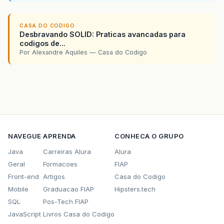
CASA DO CODIGO
Desbravando SOLID: Praticas avancadas para
codigos de...
Por Alexandre Aquiles — Casa do Codigo
NAVEGUE
APRENDA
CONHECA O GRUPO
Java
Carreiras Alura
Alura
Geral
Formacoes
FIAP
Front-end
Artigos
Casa do Codigo
Mobile
Graduacao FIAP
Hipsters.tech
SQL
Pos-Tech FIAP
JavaScript
Livros Casa do Codigo