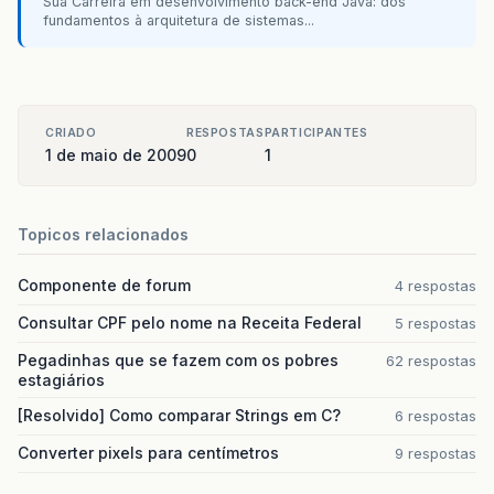
Sua Carreira em desenvolvimento back-end Java: dos
fundamentos à arquitetura de sistemas...
CRIADO
RESPOSTAS
PARTICIPANTES
1 de maio de 2009
0
1
Topicos relacionados
Componente de forum
4 respostas
Consultar CPF pelo nome na Receita Federal
5 respostas
Pegadinhas que se fazem com os pobres
62 respostas
estagiários
[Resolvido] Como comparar Strings em C?
6 respostas
Converter pixels para centímetros
9 respostas