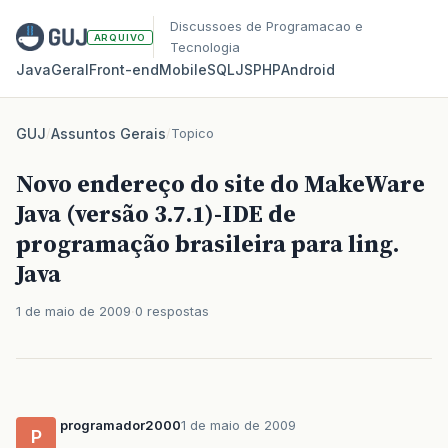
Discussoes de Programacao e
ARQUIVO
Tecnologia
Java
Geral
Front‑end
Mobile
SQL
JS
PHP
Android
GUJ
/
Assuntos Gerais
/
Topico
Novo endereço do site do MakeWare
Java (versão 3.7.1)-IDE de
programação brasileira para ling.
Java
1 de maio de 2009
0 respostas
programador2000
1 de maio de 2009
P