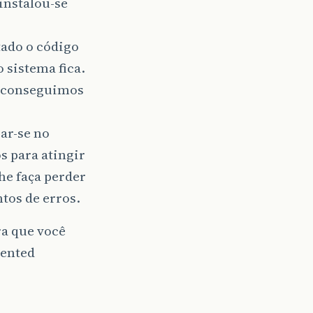
instalou-se
tado o código
 sistema fica.
 conseguimos
car-se no
s para atingir
he faça perder
tos de erros.
ra que você
iented