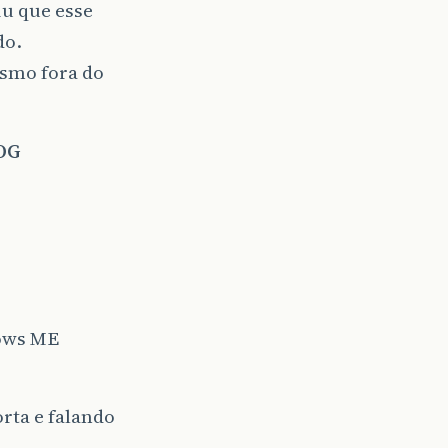
u que esse
do.
esmo fora do
POG
dows ME
rta e falando