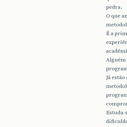
pedra.
O que a
metodolo
É a prim
experiên
acadêmi
Alguém 
program
Já estão
metodol
program
compro
Estuda-s
dificuld