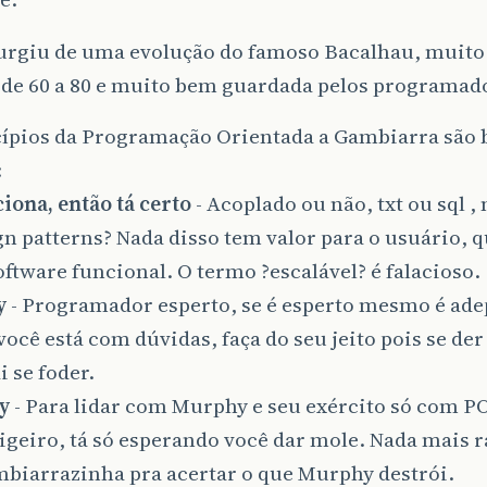
urgiu de uma evolução do famoso Bacalhau, muito
 de 60 a 80 e muito bem guardada pelos programado
cípios da Programação Orientada a Gambiarra são 
:
iona, então tá certo
- Acoplado ou não, txt ou sql ,
gn patterns? Nada disso tem valor para o usuário, q
ftware funcional. O termo ?escalável? é falacioso.
y
- Programador esperto, se é esperto mesmo é ade
você está com dúvidas, faça do seu jeito pois se de
 se foder.
y
- Para lidar com Murphy e seu exército só com P
ligeiro, tá só esperando você dar mole. Nada mais 
biarrazinha pra acertar o que Murphy destrói.