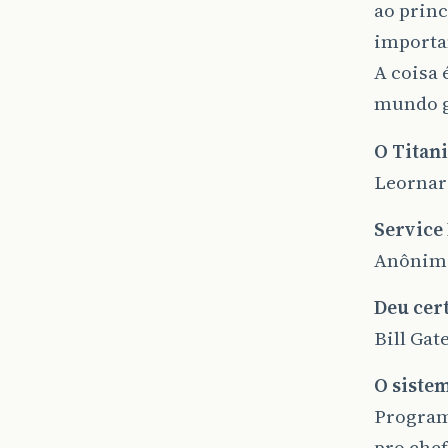
ao prin
importan
A coisa 
mundo g
O Titan
Leornar
Service
Anônim
Deu cer
Bill Ga
O siste
Programa
pro chef