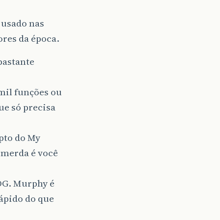
 usado nas
res da época.
bastante
 mil funções ou
ue só precisa
pto do My
r merda é você
OG. Murphy é
rápido do que