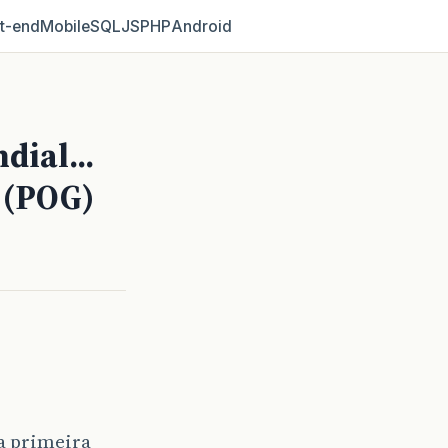
t‑end
Mobile
SQL
JS
PHP
Android
ial...
 (POG)
a primeira