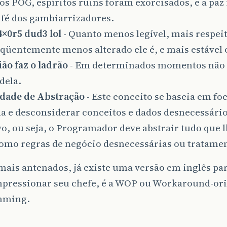
os POG, espíritos ruins foram exorcisados, e a paz 
 fé dos gambiarrizadores.
4×0r5 dud3 lol
- Quanto menos legível, mais respei
qüentemente menos alterado ele é, e mais estável o
ião faz o ladrão
- Em determinados momentos não
dela.
dade de Abstração
- Este conceito se baseia em fo
 e desconsiderar conceitos e dados desnecessário
vo, ou seja, o Programador deve abstrair tudo que l
omo regras de negócio desnecessárias ou tratamen
mais antenados, já existe uma versão em inglês pa
mpressionar seu chefe, é a WOP ou Workaround-or
mming.