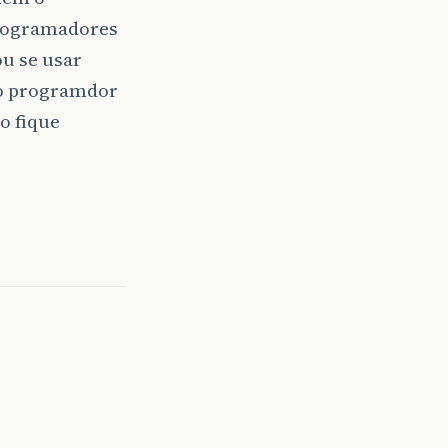
programadores
u se usar
ro programdor
o fique