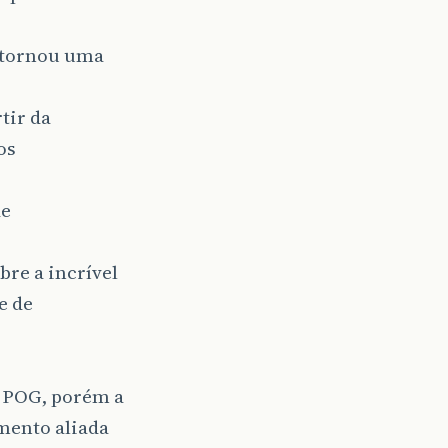
e tornou uma
tir da
os
de
bre a incrível
e de
 a POG, porém a
imento aliada