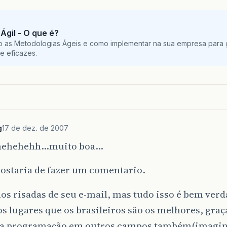
Ágil - O que é?
o as Metodologias Ágeis e como implementar na sua empresa para g
e eficazes.
g
17 de dez. de 2007
hehehehh…muito boa…
ostaria de fazer um comentario.
os risadas de seu e-mail, mas tudo isso é bem ve
s lugares que os brasileiros são os melhores, gra
na programação em outros campos também(imagi