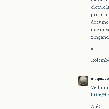
eletric
precisa
documen
que mexe
xingand
at.
Rolemb
maquiave
Velhinha
http://d
Até!