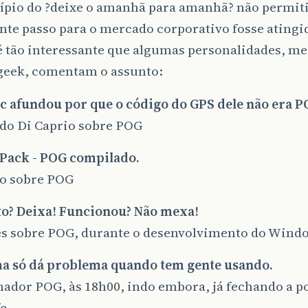
cípio do ?deixe o amanhã para amanhã? não permiti
te passo para o mercado corporativo fosse atingi
é tão interessante que algumas personalidades, m
eek, comentam o assunto:
ic afundou por que o código do GPS dele não era 
do Di Caprio sobre POG
 Pack - POG compilado.
o sobre POG
to? Deixa! Funcionou? Não mexa!
tes sobre POG, durante o desenvolvimento do Win
ma só dá problema quando tem gente usando.
dor POG, às 18h00, indo embora, já fechando a po
e.