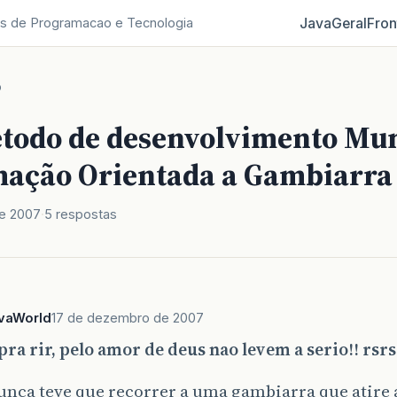
Java
Geral
Fron
s de Programacao e Tecnologia
o
todo de desenvolvimento Mund
ação Orientada a Gambiarra
e 2007
5 respostas
vaWorld
17 de dezembro de 2007
ra rir, pelo amor de deus nao levem a serio!! rsrs
nca teve que recorrer a uma gambiarra que atire 