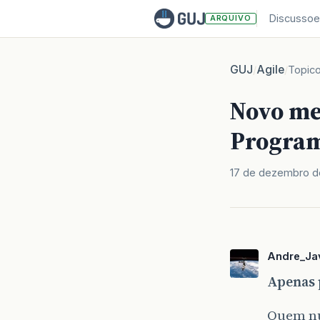
Discussoe
ARQUIVO
GUJ
Agile
/
/
Topic
Novo me
Program
17 de dezembro d
Andre_Ja
Apenas p
Quem nu