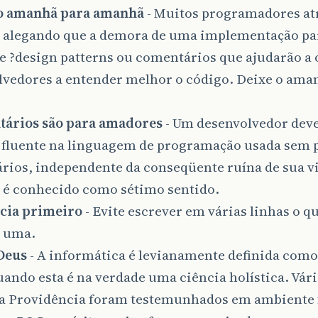
 o amanhã para amanhã
- Muitos programadores a
s alegando que a demora de uma implementação p
e ?design patterns ou comentários que ajudarão a 
lvedores a entender melhor o código. Deixe o aman
ários são para amadores
- Um desenvolvedor deve
r fluente na linguagem de programação usada sem p
ios, independente da conseqüente ruína de sua vid
é conhecido como sétimo sentido.
ncia primeiro
- Evite escrever em várias linhas o q
m uma.
Deus
- A informática é levianamente definida como
uando esta é na verdade uma ciência holística. Vári
na Providência foram testemunhados em ambiente f