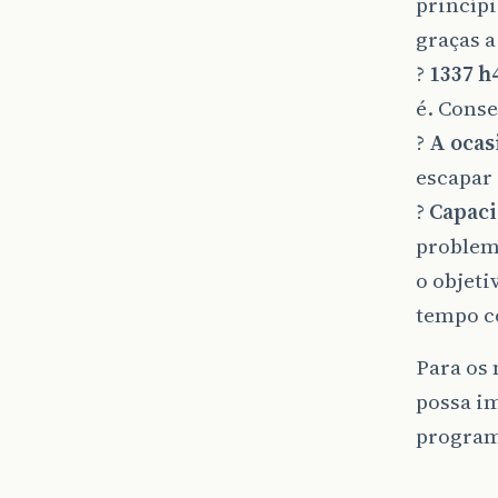
princípi
graças a
?
1337 h
é. Conse
?
A ocas
escapar 
?
Capaci
problema
o objeti
tempo c
Para os 
possa i
progra