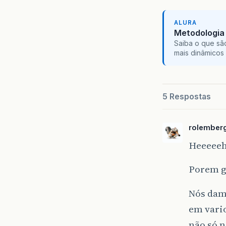
ALURA
Metodologia 
Saiba o que sã
mais dinâmicos 
5 Respostas
rolember
Heeeee
Porem g
Nós dam
em vario
não só 