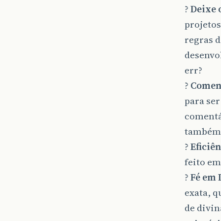
?
Deixe
projeto
regras d
desenvo
err?
?
Coment
para se
comentár
também 
?
Eficiê
feito e
?
Fé em 
exata, q
de divi