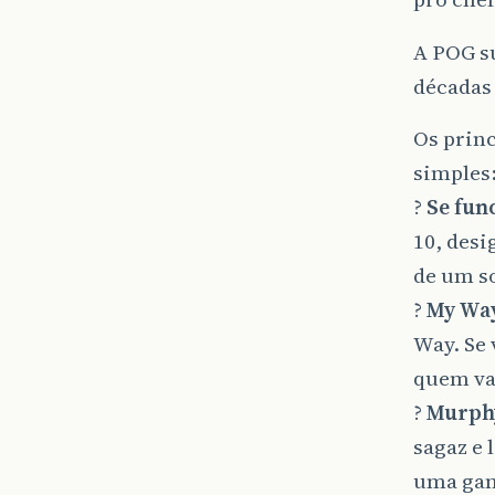
A POG s
décadas
Os prin
simples
?
Se func
10, desi
de um so
?
My Wa
Way. Se 
quem vai
?
Murph
sagaz e 
uma gam