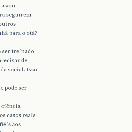
trasam
ara seguirem
outros
hã para o otá?
 ser treinado
recisar de
a social. Isso
ue pode ser
 ciência
os casos reais
iéis aos