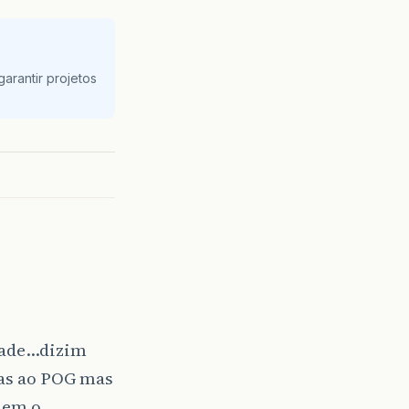
arantir projetos
rdade…dizim
ças ao POG mas
nem o