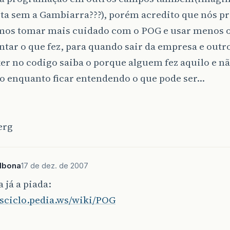
ista sem a Gambiarra???), porém acredito que nós 
mos tomar mais cuidado com o POG e usar menos o
tar o que fez, para quando sair da empresa e out
r no codigo saiba o porque alguem fez aquilo e nã
o enquanto ficar entendendo o que pode ser…
erg
lbona
17 de dez. de 2007
 já a piada:
esciclo.pedia.ws/wiki/POG