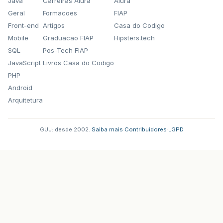
Java
Carreiras Alura
Alura
Geral
Formacoes
FIAP
Front-end
Artigos
Casa do Codigo
Mobile
Graduacao FIAP
Hipsters.tech
SQL
Pos-Tech FIAP
JavaScript
Livros Casa do Codigo
PHP
Android
Arquitetura
GUJ: desde 2002.
·
Saiba mais
·
Contribuidores
·
LGPD