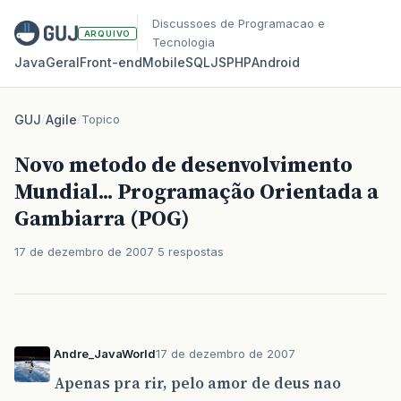
Discussoes de Programacao e
ARQUIVO
Tecnologia
Java
Geral
Front‑end
Mobile
SQL
JS
PHP
Android
GUJ
/
Agile
/
Topico
Novo metodo de desenvolvimento
Mundial... Programação Orientada a
Gambiarra (POG)
17 de dezembro de 2007
5 respostas
Andre_JavaWorld
17 de dezembro de 2007
Apenas pra rir, pelo amor de deus nao