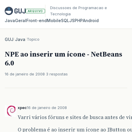
Discussoes de Programacao e
ARQUIVO
Tecnologia
Java
Geral
Front‑end
Mobile
SQL
JS
PHP
Android
GUJ
/
Java
/
Topico
NPE ao inserir um ícone - NetBeans
6.0
16 de janeiro de 2008
3 respostas
xpec
16 de janeiro de 2008
Varri vários fóruns e sites de busca antes de v
O problema é ao inserir um ícone ao JButton ou