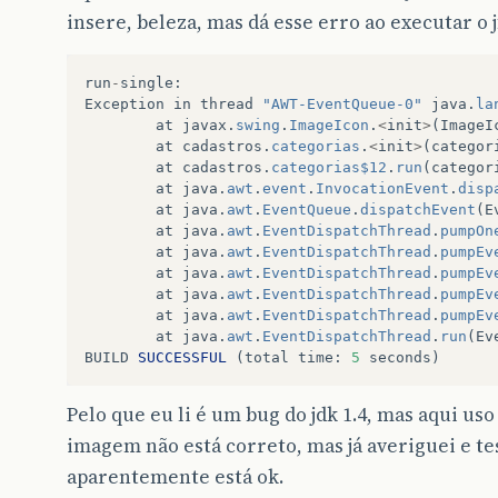
insere, beleza, mas dá esse erro ao executar o 
run
-
single
:
Exception
in
thread
"AWT-EventQueue-0"
java
.
la
at
javax
.
swing
.
ImageIcon
.
<
init
>
(
ImageI
at
cadastros
.
categorias
.
<
init
>
(
categor
at
cadastros
.
categorias$12
.
run
(
categor
at
java
.
awt
.
event
.
InvocationEvent
.
disp
at
java
.
awt
.
EventQueue
.
dispatchEvent
(
E
at
java
.
awt
.
EventDispatchThread
.
pumpOn
at
java
.
awt
.
EventDispatchThread
.
pumpEv
at
java
.
awt
.
EventDispatchThread
.
pumpEv
at
java
.
awt
.
EventDispatchThread
.
pumpEv
at
java
.
awt
.
EventDispatchThread
.
pumpEv
at
java
.
awt
.
EventDispatchThread
.
run
(
Ev
BUILD
SUCCESSFUL
(
total
time
:
5
seconds
)
Pelo que eu li é um bug do jdk 1.4, mas aqui us
imagem não está correto, mas já averiguei e te
aparentemente está ok.