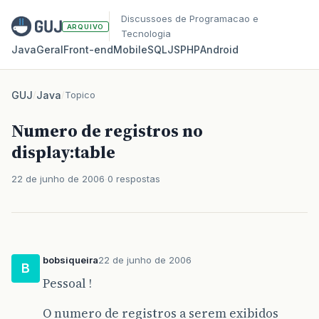
Discussoes de Programacao e
ARQUIVO
Tecnologia
Java
Geral
Front‑end
Mobile
SQL
JS
PHP
Android
GUJ
/
Java
/
Topico
Numero de registros no
display:table
22 de junho de 2006
0 respostas
bobsiqueira
22 de junho de 2006
B
Pessoal !
O numero de registros a serem exibidos