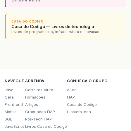
Software e mais
CASA DO CODIGO
Casa do Codigo — Livros de tecnologia
Livros de programacao, infraestrutura e inovacao
NAVEGUE
APRENDA
CONHECA O GRUPO
Java
Carreiras Alura
Alura
Geral
Formacoes
FIAP
Front-end
Artigos
Casa do Codigo
Mobile
Graduacao FIAP
Hipsters.tech
SQL
Pos-Tech FIAP
JavaScript
Livros Casa do Codigo