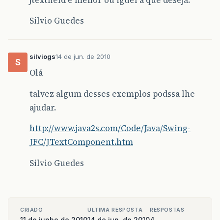
Silvio Guedes
silviogs
14 de jun. de 2010
S
Olá
talvez algum desses exemplos podssa lhe
ajudar.
http://www.java2s.com/Code/Java/Swing-
JFC/JTextComponent.htm
Silvio Guedes
CRIADO
ULTIMA RESPOSTA
RESPOSTAS
11 de junho de 2010
14 de jun. de 2010
4