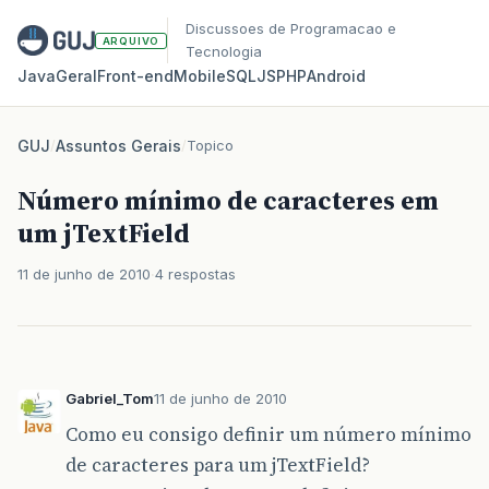
Discussoes de Programacao e
ARQUIVO
Tecnologia
Java
Geral
Front‑end
Mobile
SQL
JS
PHP
Android
GUJ
/
Assuntos Gerais
/
Topico
Número mínimo de caracteres em
um jTextField
11 de junho de 2010
4 respostas
Gabriel_Tom
11 de junho de 2010
Como eu consigo definir um número mínimo
de caracteres para um jTextField?