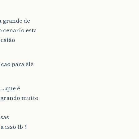
 grande de
 cenario esta
 estão
acao para ele
u…que é
migrando muito
esas
 isso tb ?