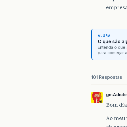
empresa
ALURA
O que são al
Entenda o que 
para começar 
101 Respostas
getAdict
Bom dia
Ao meu v
eh progr