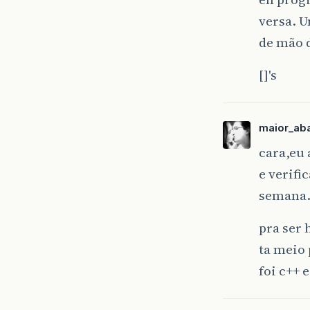
versa. U
de mão 
[]'s
maior_ab
cara,eu 
e verif
semana
pra ser
ta meio
foi c++ 