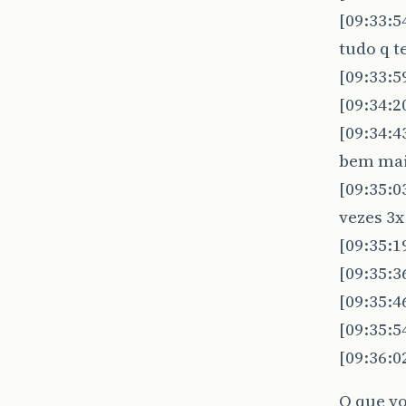
[09:33:5
tudo q t
[09:33:5
[09:34:2
[09:34:4
bem mai
[09:35:0
vezes 3x
[09:35:
[09:35:3
[09:35:4
[09:35:
[09:36:0
O que vo