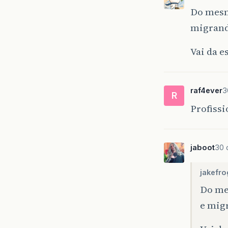
Do mesm
migrando
Vai da e
raf4ever
3
R
Profissi
jaboot
30 
jakefro
Do me
e migr