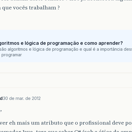
 que vocês trabalham ?
goritmos e lógica de programação e como aprender?
são algoritmos e lógica de programação e qual é a importância des
a programar
ed
30 de mar. de 2012
,
er eh mais um atributo que o profissional deve po
amador Java, tera que saber C# (sob a ótica da emp