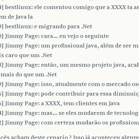
4] bestlinux: ele comentou comigo que a XXXX ta 
em de Java la
9] bestlinux: e migrando para .Net
0] Jimmy Page: cara… eu vejo o seguinte
3] Jimmy Page: um profissional java, além de ser ma
s caro que um .Net
3] Jimmy Page: então, um mesmo projeto java, aca
 mais do que um .Net
19] Jimmy Page: isso, atualmente com o mercado os
6] Jimmy Page: pode contribuir para essa diminui
6] Jimmy Page: a XXXX, tem clientes em Java
54] Jimmy Page: mas… se eles mudarem de tecnolog
2] Jimmy Page: com certeza mudarão os profission
cês acham deste cenario ? Isso já aconteceu algum