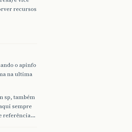
orver recursos
sando o apinfo
ma na ultima
em sp, também
 aqui sempre
de referência…