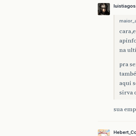
luistiagos
maior_
cara,e
apinf
na ul
pra s
també
aqui 
sirva
sua emp
Hebert_C