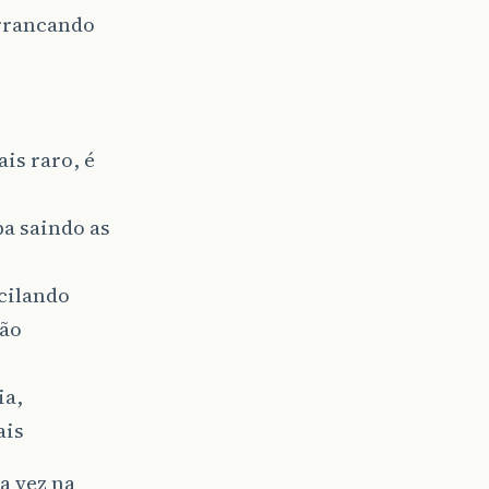
arrancando
is raro, é
ba saindo as
cilando
ção
ia,
ais
a vez na