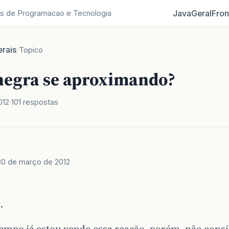
Java
Geral
Fron
s de Programacao e Tecnologia
rais
/
Topico
egra se aproximando?
012
101 respostas
30 de março de 2012
.
empo já estou vendo essa reação, porém, não cons