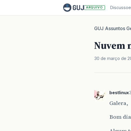
Discussoe
ARQUIVO
GUJ
Assuntos Ge
/
Nuvem n
30 de março de 2
bestlinux
Galera,
Bom dia
Algum t