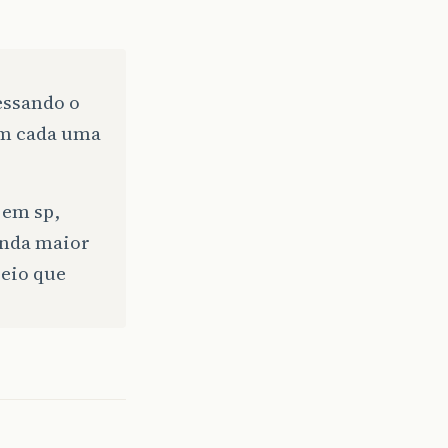
essando o
em cada uma
 em sp,
anda maior
reio que