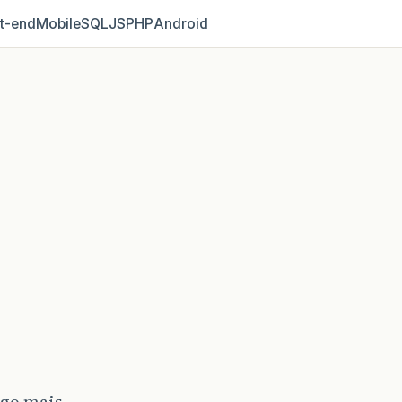
t‑end
Mobile
SQL
JS
PHP
Android
igo mais