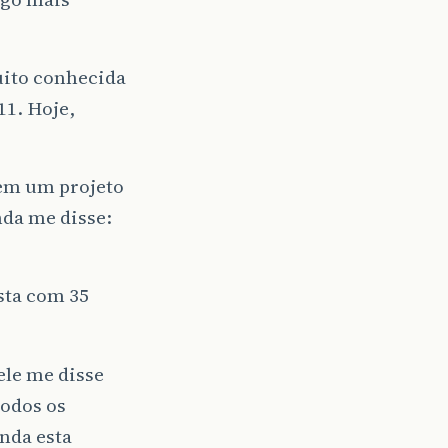
uito conhecida
11. Hoje,
 em um projeto
nda me disse:
sta com 35
ele me disse
todos os
nda esta