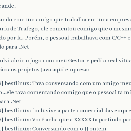
rande.
ando com um amigo que trabalha em uma empresa
ria de Trafego, ele comentou comigo que o mesmo
o por la. Porém, o pessoal trabalhava com C/C++ e
o para .Net
olvi abrir o jogo com meu Gestor e pedi a real situ
ão aos projetos Java aqui empresa:
09] bestlinux: Tava conversando com um amigo me
tb…ele tava comentando comigo que o pessoal ta 
para .Net
9] bestlinux: inclusive a parte comercial das empr
6] bestlinux: Você acha que a XXXXX ta partindo para
1] bestlinux: Conversando com o JJ ontem