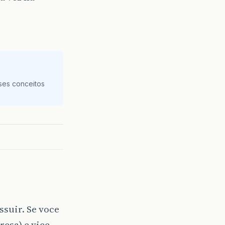
ses conceitos
ssuir. Se voce
resa) e vice