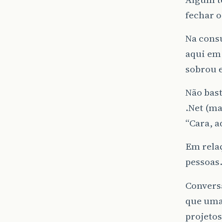
fechar o
Na cons
aqui em 
sobrou e
Não bas
.Net (ma
“Cara, a
Em relaç
pessoas
Conversa
que uma
projetos