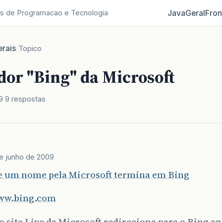
Java
Geral
Fron
s de Programacao e Tecnologia
rais
/
Topico
dor "Bing" da Microsoft
9
9 respostas
e junho de 2009
e um nome pela Microsoft termina em Bing
www.bing.com
o site Live da Microsoft redireciona para o Bing ag