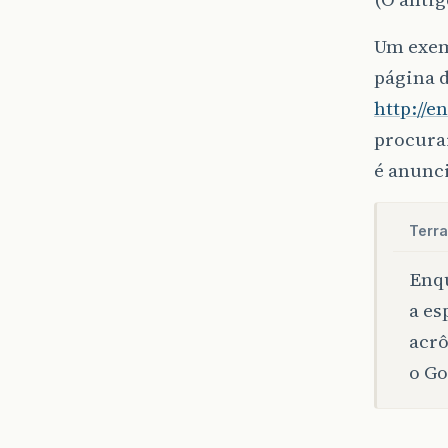
Um exem
página d
http://
procurar
é anunc
Terra
Enqu
a es
acrô
o Go