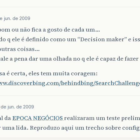
e jun. de 2009
 bom ou não fica a gosto de cada um…
o q ele é definido como um “Decision maker” e is
outras coisas…
ale a pena dar uma olhada no q ele é capaz de fazer
a é certa, eles tem muita coragem:
www.discoverbing.com/behindbing/SearchChalleng
 de jun. de 2009
al da
EPOCA NEGÓCIOS
realizaram um teste prelimi
r uma lida. Reproduzo aqui um trecho sobre confi