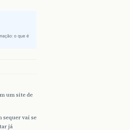
e
amação: o que é
em um site de
 sequer vai se
tar já