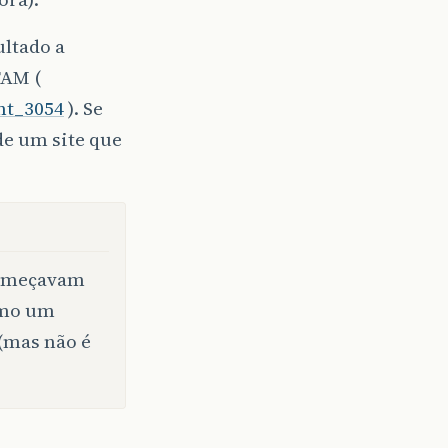
ltado a
TAM (
ht_3054
). Se
de um site que
 começavam
omo um
(mas não é