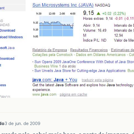
do
3 de jun. de 2009
usada nele, achei meia boca, a parte de imagens, d