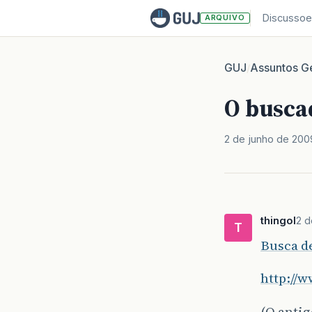
Discussoe
ARQUIVO
GUJ
Assuntos Ge
/
O busca
2 de junho de 200
thingol
2 d
T
Busca d
http://
(O antig