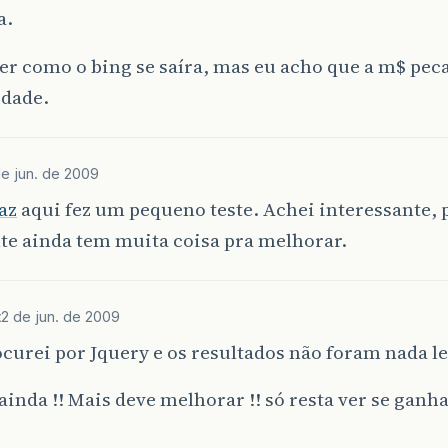
a.
r como o bing se saíra, mas eu acho que a m$ pec
idade.
de jun. de 2009
az
aqui fez um pequeno teste. Achei interessante,
te ainda tem muita coisa pra melhorar.
t
2 de jun. de 2009
urei por Jquery e os resultados não foram nada leg
 ainda !! Mais deve melhorar !! só resta ver se gan