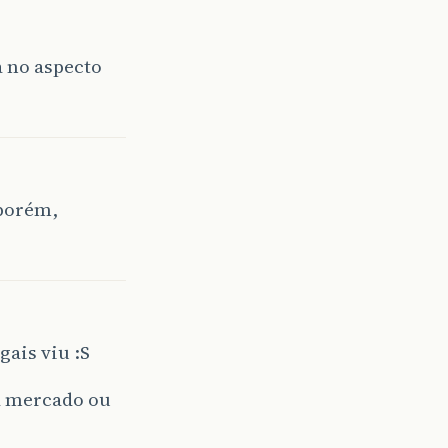
a no aspecto
 porém,
ais viu :S
ha mercado ou