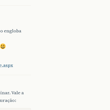
so engloba
e.aspx
nar. Vale a
guração: