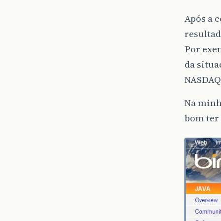
Após a c
resultad
Por exem
da situ
NASDAQ,
Na minha
bom ter