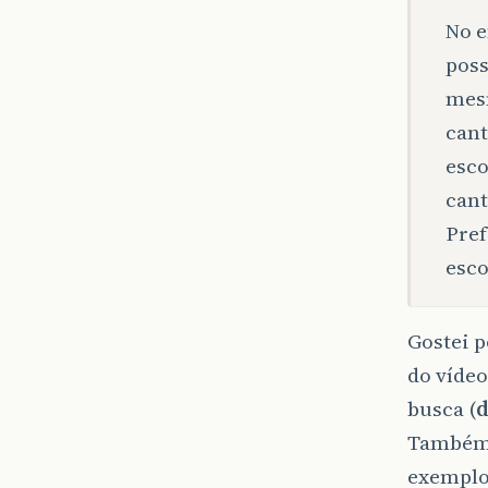
No e
poss
mesm
cant
esco
cant
Pref
esco
Gostei p
do víde
busca (
d
Também 
exemplo,