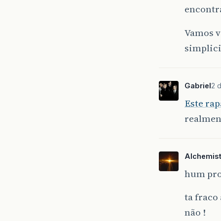
encontr
Vamos ve
simplic
Gabriel
2 
Este rap
realmen
Alchemis
hum proc
ta fraco
não !