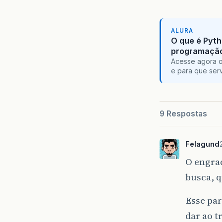
ALURA
O que é Pyth
programaçã
Acesse agora o
e para que serv
9 Respostas
Felagund
O engra
busca, 
Esse pa
dar ao t