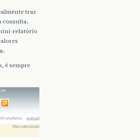
realmente traz
à consulta.
mini-relatório
valores
a
.
s, é sempre