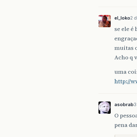
el_loko
2 d
se ele é
engraçad
muitas 
Acho q v
uma cois
http://
asobrab
3
O pesso
pena da