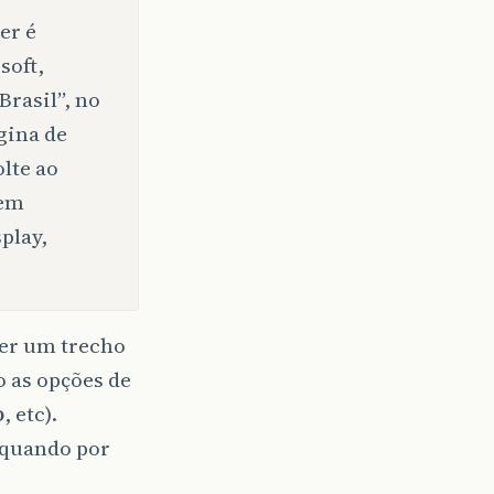
er é
soft,
Brasil”, no
ágina de
lte ao
 em
play,
ver um trecho
 as opções de
o
, etc).
quando por