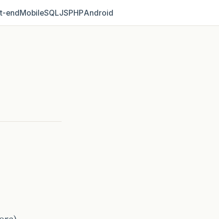
t‑end
Mobile
SQL
JS
PHP
Android
ora).