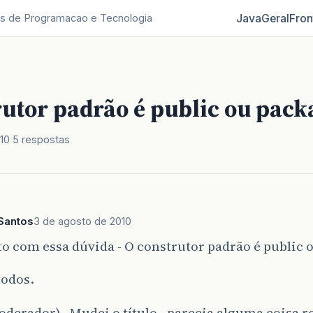
Java
Geral
Fron
s de Programacao e Tecnologia
utor padrão é public ou packa
10
5 respostas
Santos
3 de agosto de 2010
to com essa dúvida - O construtor padrão é public 
todos.
derador) - Mudei o título - parecia alguma coisa r