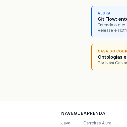
ALURA
Git Flow: en
Entenda o que 
Release e Hotf
CASA DO COD
Ontologias e
Por Ivam Galva
NAVEGUE
APRENDA
Java
Carreiras Alura