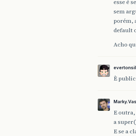
esse é 
sem arg
porém, a
default 
Acho qu
evertons
È public
Marky.Va
E outra
a super(
E se a 