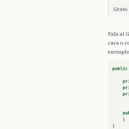
Grato 
Fala ai 
cara o c
exemplo
public
pr
pr
pr
pu
}
}