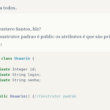
a todos.
Gustavo Santos, blz?
onstrutor padrao é public os atributos é que são p
:
class
Usuario
{
ivate
Integer
id
;
ivate
String
login
;
ivate
String
senha
;
blic
Usuario
()
{
//Construtor padrão