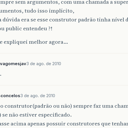
sempre sem argumentos, com uma chamada a supe
umentos, tudo isso implícito,
 dúvida era se esse construtor padrão tinha nível 
ou public entendeu ?!
e expliquei melhor agora…
ilvagomesjav
3 de ago. de 2010
.
sconcelos
3 de ago. de 2010
, o construtor(padrão ou não) sempre faz uma cham
) se não estiver especificado.
classe acima apenas possuir construtores que ten