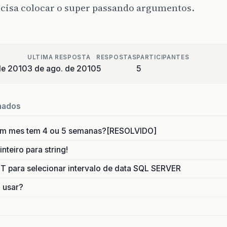
ecisa colocar o super passando argumentos.
ULTIMA RESPOSTA
RESPOSTAS
PARTICIPANTES
de 2010
3 de ago. de 2010
5
5
nados
um mes tem 4 ou 5 semanas?[RESOLVIDO]
nteiro para string!
para selecionar intervalo de data SQL SERVER
o usar?