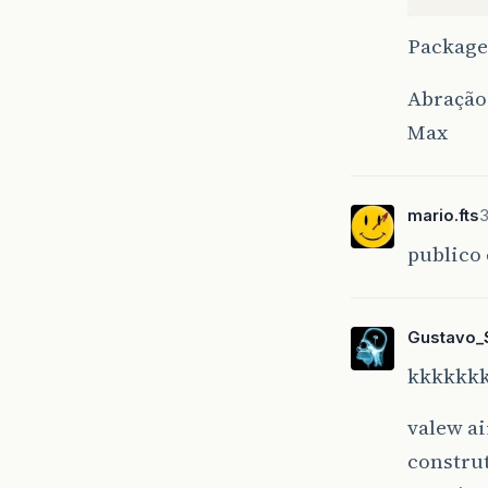
Package 
Abração
Max
mario.fts
3
publico
Gustavo_
kkkkkk
valew a
construt