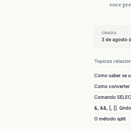
voce pr
CRIADO
3 de agosto 
Topicos relacio
Como saber se 
Como converter i
Comando SELECT 
&, &&, |, ||. Qnd
O método split