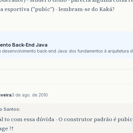
 esportiva (“pubic”) - lembram-se do Kaká?
ento Back-End Java
m desenvolvimento back-end Java: dos fundamentos à arquitetura de
veira
3 de ago. de 2010
o Santos:
l to com essa dúvida - O construtor padrão é pubic
ge ?!