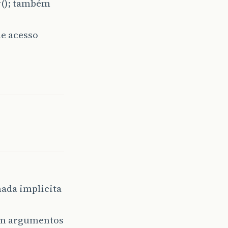
r(); também
de acesso
ada implicita
ham argumentos