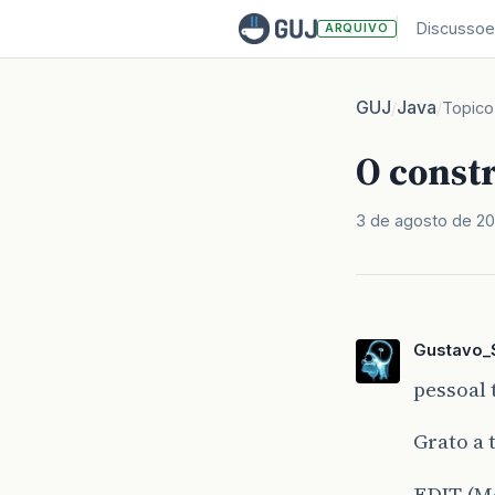
Discussoe
ARQUIVO
GUJ
Java
/
/
Topico
O constr
3 de agosto de 20
Gustavo_
pessoal 
Grato a 
EDIT (Mo