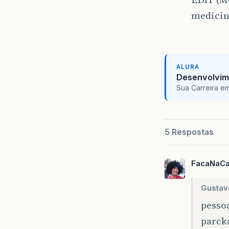
medicina
ALURA
Desenvolvim
Sua Carreira e
5 Respostas
FacaNaCa
Gustav
pessoa
parcka