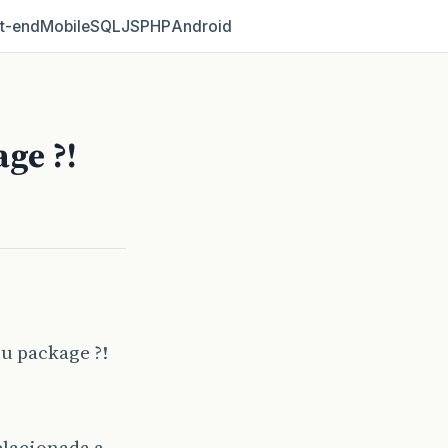
t‑end
Mobile
SQL
JS
PHP
Android
ge ?!
ou package ?!
elacionada a