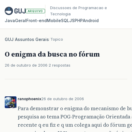
Discussoes de Programacao e
ARQUIVO
Tecnologia
Java
Geral
Front‑end
Mobile
SQL
JS
PHP
Android
GUJ
/
Assuntos Gerais
/
Topico
O enigma da busca no fórum
26 de outubro de 2006
2 respostas
ranophoenix
26 de outubro de 2006
Para demonstrar o enigma do mecanismo de bu
pesquisa ao tema POG-Programação Orientada a
recente q eu fiz e q um colega aqui do fórum 