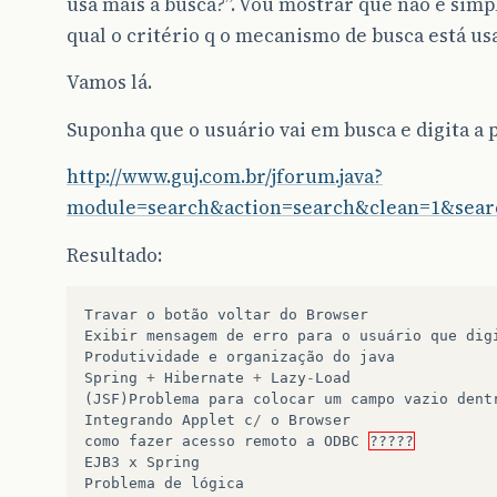
usa mais a busca?”. Vou mostrar que não é sim
qual o critério q o mecanismo de busca está us
Vamos lá.
Suponha que o usuário vai em busca e digita a 
http://www.guj.com.br/jforum.java?
module=search&action=search&clean=1&sea
Resultado:
Travar
o
botão
voltar
do
Browser
Exibir
mensagem
de
erro
para
o
usuário
que
dig
Produtividade
e
organização
do
java
Spring
+
Hibernate
+
Lazy
-
Load
(
JSF
)
Problema
para
colocar
um
campo
vazio
dent
Integrando
Applet
c
/
o
Browser
como
fazer
acesso
remoto
a
ODBC
?????
EJB3
x
Spring
Problema
de
lógica