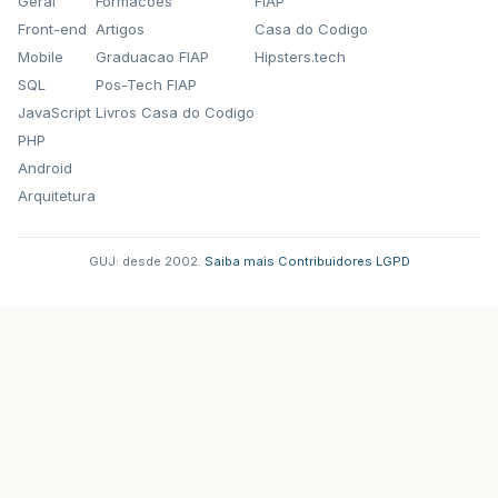
Geral
Formacoes
FIAP
Front-end
Artigos
Casa do Codigo
Mobile
Graduacao FIAP
Hipsters.tech
SQL
Pos-Tech FIAP
JavaScript
Livros Casa do Codigo
PHP
Android
Arquitetura
GUJ: desde 2002.
·
Saiba mais
·
Contribuidores
·
LGPD