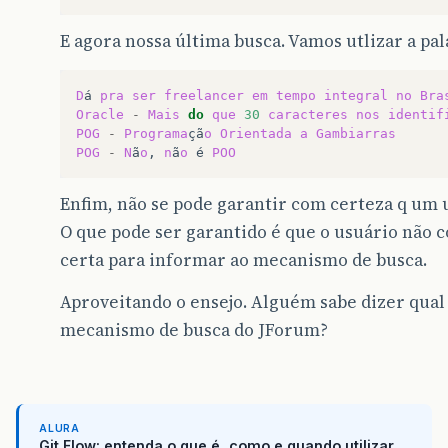
E agora nossa última busca. Vamos utlizar a pal
D
á
pra
ser
freelancer
em
tempo
integral
no
Bra
Oracle
-
Mais
do
que
30
caracteres
nos
identif
POG
-
Programa
çã
o
Orientada
a
Gambiarras
POG
-
N
ã
o
,
n
ã
o
é
POO
Enfim, não se pode garantir com certeza q um 
O que pode ser garantido é que o usuário não 
certa para informar ao mecanismo de busca.
Aproveitando o ensejo. Alguém sabe dizer qual 
mecanismo de busca do JForum?
ALURA
Git Flow: entenda o que é, como e quando utilizar