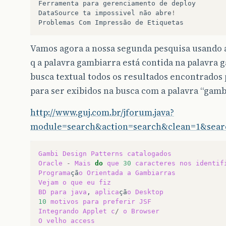
Ferramenta
para
gerenciamento
de
deploy
DataSource
ta
impossivel
não
abre
!
Problemas
Com
Impressão
de
Etiquetas
Vamos agora a nossa segunda pesquisa usando 
q a palavra gambiarra está contida na palavra
busca textual todos os resultados encontrados
para ser exibidos na busca com a palavra “gamb
http://www.guj.com.br/jforum.java?
module=search&action=search&clean=1&sear
Gambi
Design
Patterns
catalogados
Oracle
-
Mais
do
que
30
caracteres
nos
identif
Programa
çã
o
Orientada
a
Gambiarras
Vejam
o
que
eu
fiz
BD
para
java
,
aplica
çã
o
Desktop
10
motivos
para
preferir
JSF
Integrando
Applet
c
/
o
Browser
O
velho
access