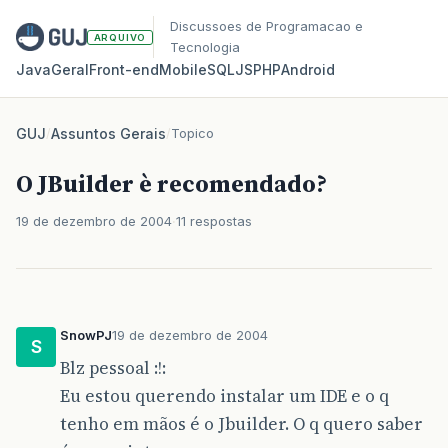
Discussoes de Programacao e
ARQUIVO
Tecnologia
Java
Geral
Front‑end
Mobile
SQL
JS
PHP
Android
GUJ
/
Assuntos Gerais
/
Topico
O JBuilder è recomendado?
19 de dezembro de 2004
11 respostas
SnowPJ
19 de dezembro de 2004
S
Blz pessoal :!:
Eu estou querendo instalar um IDE e o q
tenho em mãos é o Jbuilder. O q quero saber