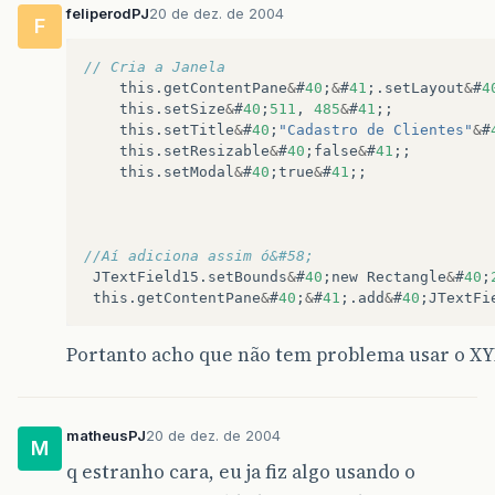
feliperodPJ
20 de dez. de 2004
F
// Cria a Janela
this
.
getContentPane
&
#
40
;
&
#
41
;.
setLayout
&
#
4
this
.
setSize
&
#
40
;
511
,
485
&
#
41
;;
this
.
setTitle
&
#
40
;
"Cadastro de Clientes"
&
#
this
.
setResizable
&
#
40
;
false
&
#
41
;;
this
.
setModal
&
#
40
;
true
&
#
41
;;
//Aí adiciona assim ó&#58;
JTextField15
.
setBounds
&
#
40
;
new
Rectangle
&
#
40
;
this
.
getContentPane
&
#
40
;
&
#
41
;.
add
&
#
40
;
JTextFi
Portanto acho que não tem problema usar o X
matheusPJ
20 de dez. de 2004
M
q estranho cara, eu ja fiz algo usando o