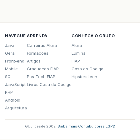
NAVEGUE
APRENDA
CONHECA O GRUPO
Java
Carreiras Alura
Alura
Geral
Formacoes
Lumina
Front-end
Artigos
FIAP
Mobile
Graduacao FIAP
Casa do Codigo
SQL
Pos-Tech FIAP
Hipsters.tech
JavaScript
Livros Casa do Codigo
PHP
Android
Arquitetura
GUJ: desde 2002.
·
Saiba mais
·
Contribuidores
·
LGPD