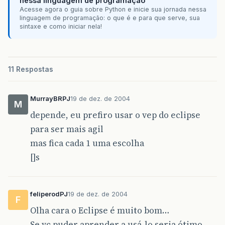
nessa linguagem de programação
Acesse agora o guia sobre Python e inicie sua jornada nessa
linguagem de programação: o que é e para que serve, sua
sintaxe e como iniciar nela!
11 Respostas
MurrayBRPJ
19 de dez. de 2004
M
depende, eu prefiro usar o vep do eclipse
para ser mais agil
mas fica cada 1 uma escolha
[]s
feliperodPJ
19 de dez. de 2004
F
Olha cara o Eclipse é muito bom…
Se vc puder aprender a usá-lo seria ótimo.