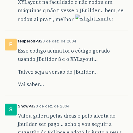
XYLayout na faculdade e não rodou em
máquinas q não tivesse o JBuilder… bem, se
rodou ai pra ti, melhor
feliperodPJ
20 de dez. de 2004
F
Esse codigo acima foi o código gerado
usando JBuilder 8 e o XYLayout…
Talvez seja a versão do JBuilder…
Vai saber…
SnowPJ
23 de dez. de 2004
S
Valeu galera pelas dicas e pelo alerta do
jbuilder ser pago… acho q vou seguir a
sugestão do Eclipse e adotá-lo junto a seu s