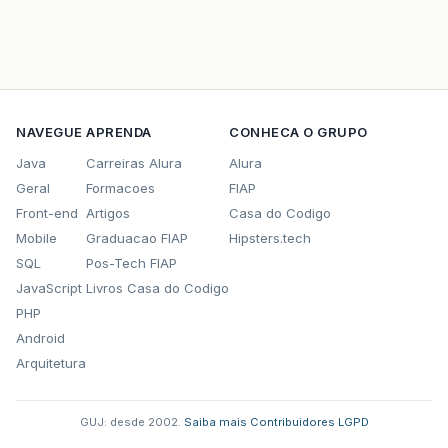
NAVEGUE
APRENDA
CONHECA O GRUPO
Java
Carreiras Alura
Alura
Geral
Formacoes
FIAP
Front-end
Artigos
Casa do Codigo
Mobile
Graduacao FIAP
Hipsters.tech
SQL
Pos-Tech FIAP
JavaScript
Livros Casa do Codigo
PHP
Android
Arquitetura
GUJ: desde 2002.
·
Saiba mais
·
Contribuidores
·
LGPD