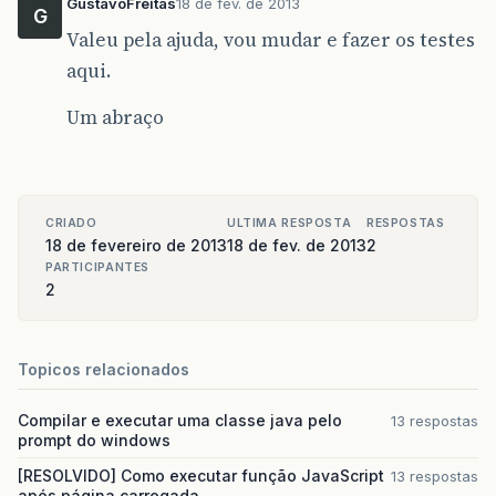
GustavoFreitas
18 de fev. de 2013
G
Valeu pela ajuda, vou mudar e fazer os testes
aqui.
Um abraço
CRIADO
ULTIMA RESPOSTA
RESPOSTAS
18 de fevereiro de 2013
18 de fev. de 2013
2
PARTICIPANTES
2
Topicos relacionados
Compilar e executar uma classe java pelo
13 respostas
prompt do windows
[RESOLVIDO] Como executar função JavaScript
13 respostas
após página carregada