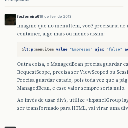
fer.ferreira6
18 de fev. de 2013
Imagino que no menuItem, você precisaria de u
container, algo mais ou menos assim:
&
lt
;
p
:
menuitem
value
=
"Empresas"
ajax
=
"false"
a
Outra coisa, o ManagedBean precisa guardar est
RequestScope, precisa ser ViewScoped ou Sess
Precisa guardar estado, pois toda vez que a pági
ManagedBean, e esse valor sempre seria nulo.
Ao invés de usar div’s, utilize <h:panelGroup 
ser transformado para HTML, vai virar uma div