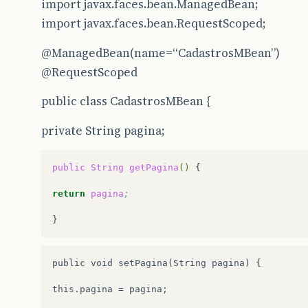
import javax.faces.bean.ManagedBean;
import javax.faces.bean.RequestScoped;
@ManagedBean
(name=“CadastrosMBean”)
@RequestScoped
public class CadastrosMBean {
private String pagina;
public
String
getPagina
()
{

return
pagina
;
public void setPagina(String pagina) {

this.pagina = pagina;
