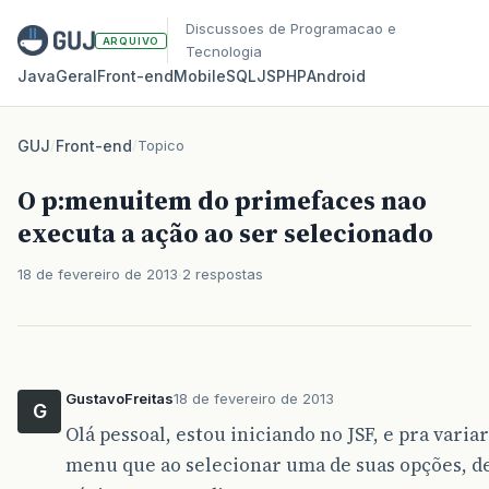
Discussoes de Programacao e
ARQUIVO
Tecnologia
Java
Geral
Front‑end
Mobile
SQL
JS
PHP
Android
GUJ
/
Front-end
/
Topico
O p:menuitem do primefaces nao
executa a ação ao ser selecionado
18 de fevereiro de 2013
2 respostas
GustavoFreitas
18 de fevereiro de 2013
G
Olá pessoal, estou iniciando no JSF, e pra var
menu que ao selecionar uma de suas opções, d