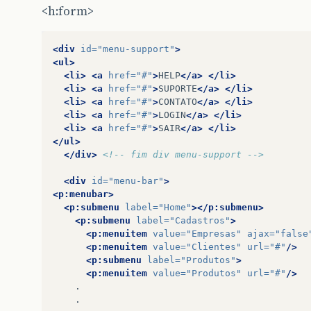
<h:form>
<div
id=
"menu-support"
>
<ul>
<li>
<a
href=
"#"
>
HELP
</a>
</li>
<li>
<a
href=
"#"
>
SUPORTE
</a>
</li>
<li>
<a
href=
"#"
>
CONTATO
</a>
</li>
<li>
<a
href=
"#"
>
LOGIN
</a>
</li>
<li>
<a
href=
"#"
>
SAIR
</a>
</li>
</ul>
</div>
<!-- fim div menu-support -->
<div
id=
"menu-bar"
>
<p:menubar>
<p:submenu
label=
"Home"
></p:submenu>
<p:submenu
label=
"Cadastros"
>
<p:menuitem
value=
"Empresas"
ajax=
"false
<p:menuitem
value=
"Clientes"
url=
"#"
/>
<p:submenu
label=
"Produtos"
>
<p:menuitem
value=
"Produtos"
url=
"#"
/>
.