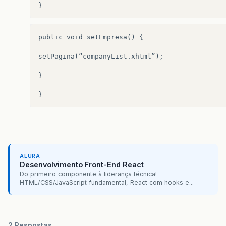
public void setEmpresa() {

setPagina(“companyList.xhtml”);

}

ALURA
Desenvolvimento Front-End React
Do primeiro componente à liderança técnica!
HTML/CSS/JavaScript fundamental, React com hooks e...
2 Respostas