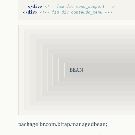
.
</div>
<!-- fim div menu_support -->
</div>
<!-- fim div conteudo_menu -->
BEAN
package br.com.bitap.managedbean;