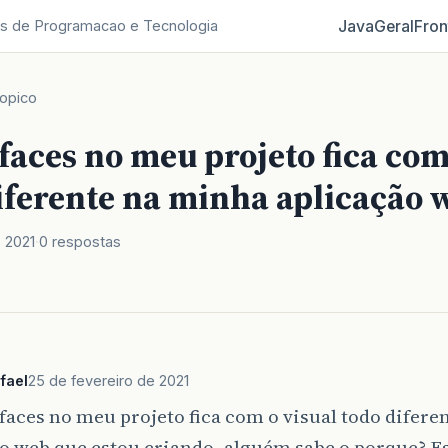
Java
Geral
Fron
s de Programacao e Tecnologia
opico
faces no meu projeto fica com
diferente na minha aplicação 
 2021
0 respostas
fael
25 de fevereiro de 2021
aces no meu projeto fica com o visual todo difere
o web que estou criando, alguém sabe o porque? E