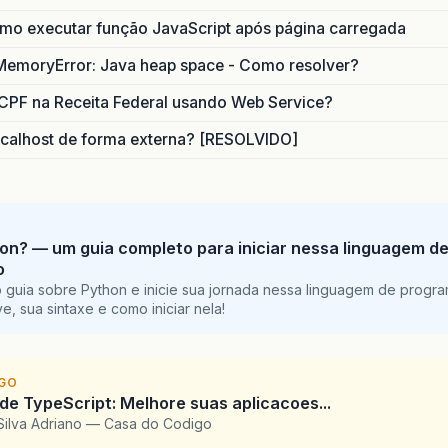
o executar função JavaScript após página carregada
MemoryError: Java heap space - Como resolver?
CPF na Receita Federal usando Web Service?
calhost de forma externa? [RESOLVIDO]
on? — um guia completo para iniciar nessa linguagem d
o
 guia sobre Python e inicie sua jornada nessa linguagem de progr
e, sua sintaxe e como iniciar nela!
IGO
 de TypeScript: Melhore suas aplicacoes...
Silva Adriano — Casa do Codigo