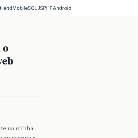
t‑end
Mobile
SQL
JS
PHP
Android
 o
web
nte na minha
stou usando a