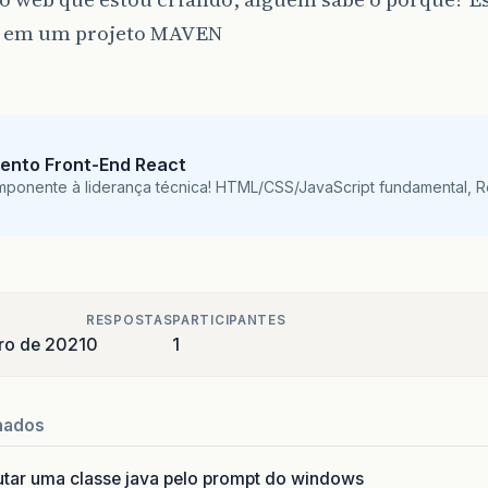
8 em um projeto MAVEN
ento Front-End React
mponente à liderança técnica! HTML/CSS/JavaScript fundamental, 
RESPOSTAS
PARTICIPANTES
iro de 2021
0
1
nados
utar uma classe java pelo prompt do windows