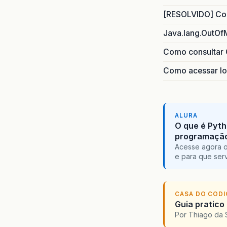
[RESOLVIDO] Com
Java.lang.OutOf
Como consultar 
Como acessar lo
ALURA
O que é Pyth
programaçã
Acesse agora o
e para que serv
CASA DO COD
Guia pratico
Por Thiago da 