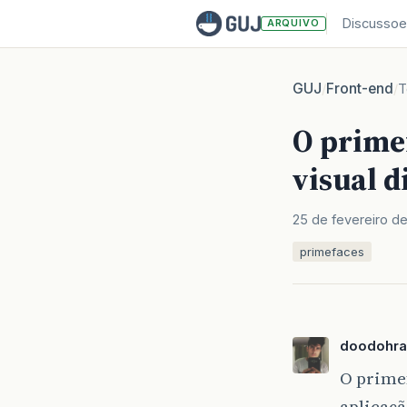
Discussoe
ARQUIVO
GUJ
Front-end
/
/
T
O prime
visual 
25 de fevereiro de
primefaces
doodohra
O primef
aplicaçã