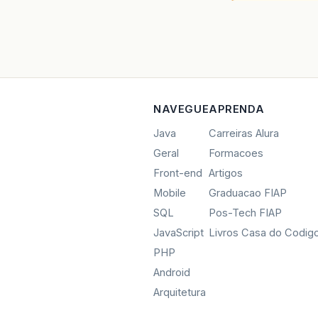
NAVEGUE
APRENDA
Java
Carreiras Alura
Geral
Formacoes
Front-end
Artigos
Mobile
Graduacao FIAP
SQL
Pos-Tech FIAP
JavaScript
Livros Casa do Codig
PHP
Android
Arquitetura